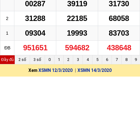
00287
39119
31730
31288
22185
68058
2
09304
19993
83703
1
951651
594682
438648
ĐB
Đầy đủ
2 số
3 số
0
1
2
3
4
5
6
7
8
9
Xem
XSMN 12/3/2020
XSMN 14/3/2020