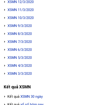
XSMN 12/3/2020
XSMN 11/3/2020
XSMN 10/3/2020
XSMN 9/3/2020
XSMN 8/3/2020
XSMN 7/3/2020
XSMN 6/3/2020
XSMN 5/3/2020
XSMN 4/3/2020
XSMN 3/3/2020
Kết quả XSMN
Kết quả
XSMN 30 ngày
Kết quả
xổ số hôm nay