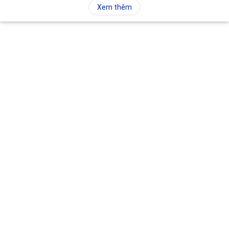
Xem thêm