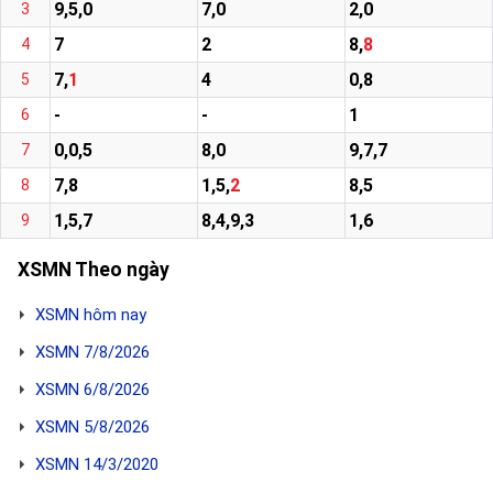
9,5,0
7,0
2,0
3
7
2
8,
8
4
7,
1
4
0,8
5
-
-
1
6
0,0,5
8,0
9,7,7
7
7,8
1,5,
2
8,5
8
1,5,7
8,4,9,3
1,6
9
XSMN Theo ngày
XSMN hôm nay
XSMN 7/8/2026
XSMN 6/8/2026
XSMN 5/8/2026
XSMN 14/3/2020