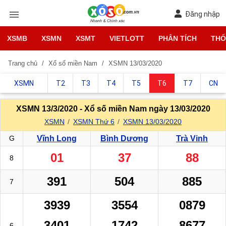
Đăng nhập
XSMB
XSMN
XSMT
VIETLOTT
PHÂN TÍCH
THỐ
Trang chủ
Xổ số miền Nam
XSMN 13/03/2020
XSMN
T2
T3
T4
T5
T6
T7
CN
XSMN 13/3/2020 - Xổ số miền Nam ngày 13/03/2020
XSMN
XSMN Thứ 6
XSMN 13/03/2020
G
Vĩnh Long
Bình Dương
Trà Vinh
01
37
88
8
391
504
885
7
3939
3554
0879
3401
1742
8677
6