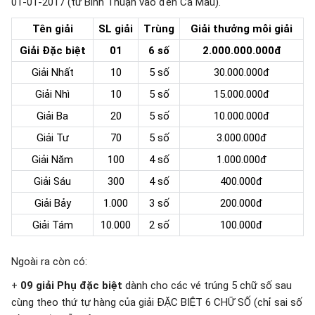
01-01-2017 (từ Bình Thuận vào đến Cà Mau).
Tên giải
SL giải
Trùng
Giải thưởng mỗi giải
Giải Đặc biệt
01
6 số
2.000.000.000đ
Giải Nhất
10
5 số
30.000.000đ
Giải Nhì
10
5 số
15.000.000đ
Giải Ba
20
5 số
10.000.000đ
Giải Tư
70
5 số
3.000.000đ
Giải Năm
100
4 số
1.000.000đ
Giải Sáu
300
4 số
400.000đ
Giải Bảy
1.000
3 số
200.000đ
Giải Tám
10.000
2 số
100.000đ
Ngoài ra còn có:
+
09 giải Phụ đặc biệt
dành cho các vé trúng 5 chữ số sau
cùng theo thứ tự hàng của giải ĐẶC BIỆT 6 CHỮ SỐ (chỉ sai số