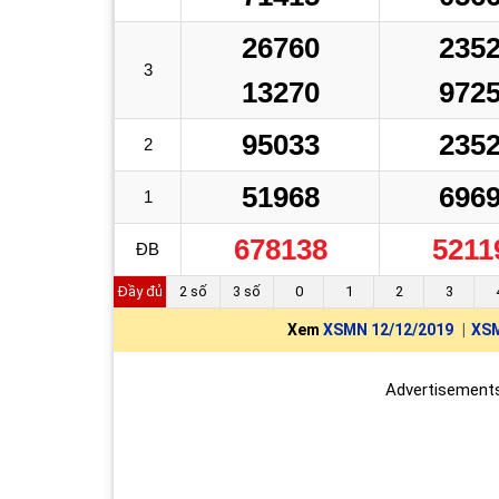
26760
235
3
13270
972
95033
235
2
51968
696
1
678138
5211
ĐB
Đầy đủ
2 số
3 số
0
1
2
3
Xem
XSMN 12/12/2019
XSM
Advertisement