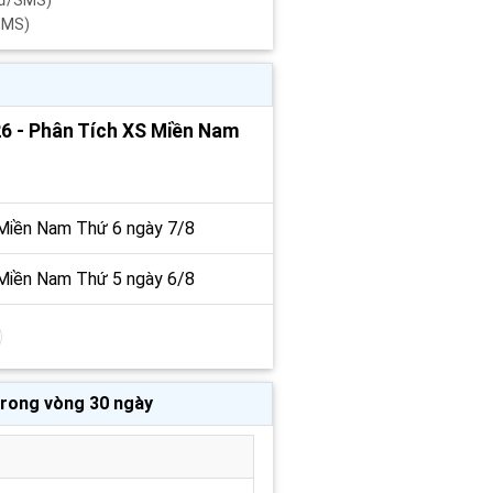
0đ/SMS)
SMS)
6 - Phân Tích XS Miền Nam
Miền Nam Thứ 6 ngày 7/8
Miền Nam Thứ 5 ngày 6/8
trong vòng 30 ngày