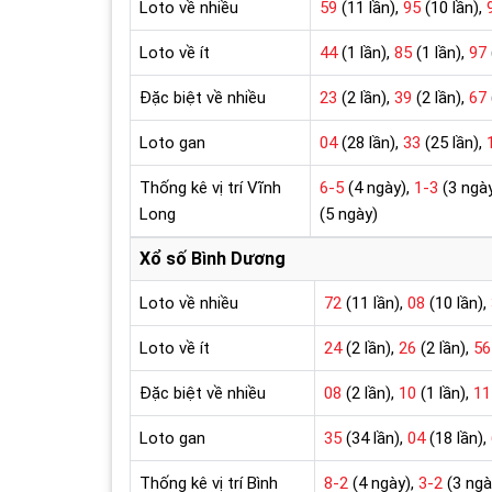
Loto về nhiều
59
(11 lần),
95
(10 lần),
Loto về ít
44
(1 lần),
85
(1 lần),
97
Đặc biệt về nhiều
23
(2 lần),
39
(2 lần),
67
Loto gan
04
(28 lần),
33
(25 lần),
Thống kê vị trí Vĩnh
6-5
(4 ngày),
1-3
(3 ngà
Long
(5 ngày)
Xổ số Bình Dương
Loto về nhiều
72
(11 lần),
08
(10 lần),
Loto về ít
24
(2 lần),
26
(2 lần),
56
Đặc biệt về nhiều
08
(2 lần),
10
(1 lần),
11
Loto gan
35
(34 lần),
04
(18 lần),
Thống kê vị trí Bình
8-2
(4 ngày),
3-2
(3 ngà