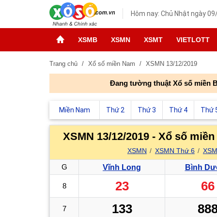
Hôm nay: Chủ Nhật ngày 0
XSMB
XSMN
XSMT
VIETLOTT
Trang chủ
Xổ số miền Nam
XSMN 13/12/2019
Đang tường thuật Xổ số
miền 
Miền Nam
Thứ 2
Thứ 3
Thứ 4
Thứ 
XSMN 13/12/2019 - Xổ số miền
XSMN
XSMN Thứ 6
XSM
G
Vĩnh Long
Bình Dư
23
66
8
133
88
7