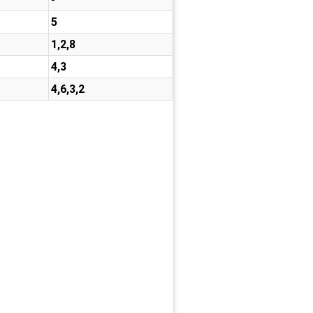
5
1,2,8
4,3
4,6,3,2