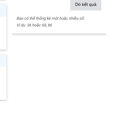
Dò kết quả
Bạn có thể thống kê một hoặc nhiều số:
Ví dụ: 36 hoặc 68, 86