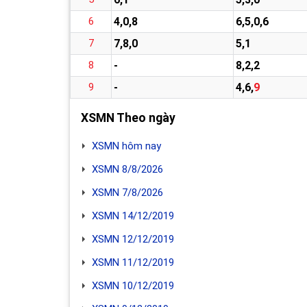
6
4,0,8
6,5,0,6
7
7,8,0
5,1
8
-
8,2,2
9
-
4,6,
9
XSMN Theo ngày
XSMN hôm nay
XSMN 8/8/2026
XSMN 7/8/2026
XSMN 14/12/2019
XSMN 12/12/2019
XSMN 11/12/2019
XSMN 10/12/2019