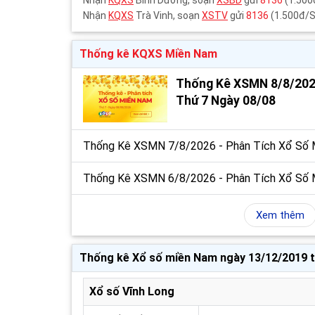
Nhận
KQXS
Bình Dương, soạn
XSBD
gửi
8136
(1.50
Nhận
KQXS
Trà Vinh, soạn
XSTV
gửi
8136
(1.500đ/
Thống kê KQXS Miền Nam
Thống Kê XSMN 8/8/202
Thứ 7 Ngày 08/08
Thống Kê XSMN 7/8/2026 - Phân Tích Xổ Số 
Thống Kê XSMN 6/8/2026 - Phân Tích Xổ Số 
Xem thêm
Thống kê Xổ số miền Nam ngày 13/12/2019 
Xổ số Vĩnh Long