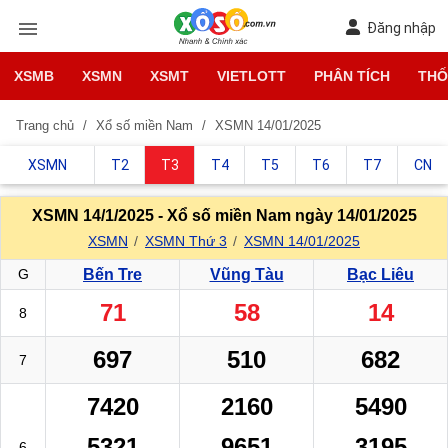
Đăng nhập
XSMB
XSMN
XSMT
VIETLOTT
PHÂN TÍCH
THỐ
Trang chủ
Xổ số miền Nam
XSMN 14/01/2025
XSMN
T2
T3
T4
T5
T6
T7
CN
XSMN 14/1/2025 - Xổ số miền Nam ngày 14/01/2025
XSMN
XSMN Thứ 3
XSMN 14/01/2025
G
Bến Tre
Vũng Tàu
Bạc Liêu
71
58
14
8
697
510
682
7
7420
2160
5490
5321
9651
3195
6