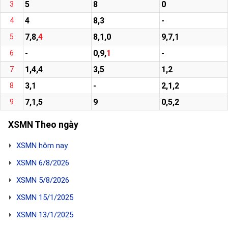
5
8
0
3
4
8,3
-
4
7,8,
4
8,1,0
9,7,1
5
-
0,9,
1
-
6
1,4,4
3,5
1,2
7
3,1
-
2,1,2
8
7,1,5
9
0,5,2
9
XSMN Theo ngày
XSMN hôm nay
XSMN 6/8/2026
XSMN 5/8/2026
XSMN 15/1/2025
XSMN 13/1/2025