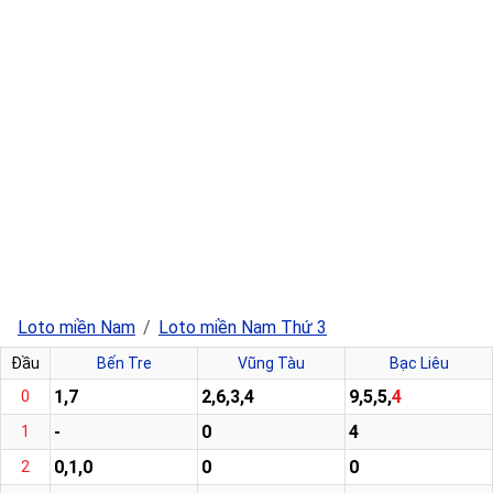
Loto miền Nam
Loto miền Nam Thứ 3
Đầu
Bến Tre
Vũng Tàu
Bạc Liêu
1,7
2,6,3,4
9,5,5,
4
0
-
0
4
1
0,1,0
0
0
2