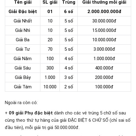
Tên giải
SL giải
Trùng
Giải thưởng mỗi giải
Giải Đặc biệt
01
6 số
2.000.000.000đ
Giải Nhất
10
5 số
30.000.000đ
Giải Nhì
10
5 số
15.000.000đ
Giải Ba
20
5 số
10.000.000đ
Giải Tư
70
5 số
3.000.000đ
Giải Năm
100
4 số
1.000.000đ
Giải Sáu
300
4 số
400.000đ
Giải Bảy
1.000
3 số
200.000đ
Giải Tám
10.000
2 số
100.000đ
Ngoài ra còn có:
+
09 giải Phụ đặc biệt
dành cho các vé trúng 5 chữ số sau
cùng theo thứ tự hàng của giải ĐẶC BIỆT 6 CHỮ SỐ (chỉ sai số
đầu tiên), mỗi giải trị giá 50.000.000đ.