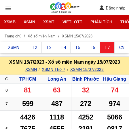
Đăng nhập
XSMB
XSMN
XSMT
VIETLOTT
PHÂN TÍCH
THỐ
Trang chủ
Xổ số miền Nam
XSMN 15/07/2023
XSMN
T2
T3
T4
T5
T6
T7
CN
XSMN 15/7/2023 - Xổ số miền Nam ngày 15/07/2023
XSMN
XSMN Thứ 7
XSMN 15/07/2023
G
TPHCM
Long An
Bình Phước
Hậu Giang
81
63
32
74
8
599
487
272
974
7
4426
1118
4252
5066
7675
4555
2191
0817
6