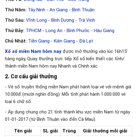
Thứ Năm:
Tây Ninh
-
An Giang
-
Bình Thuận
Thứ Sáu:
Vĩnh Long
-
Bình Dương
-
Trà Vinh
Thứ Bảy:
TPHCM
-
Long An
-
Bình Phước
-
Hậu Giang
Chủ Nhật:
Tiền Giang
-
Kiên Giang
-
Đà Lạt
Xổ số miền Nam hôm nay
được mở thưởng vào lúc 16h15'
hàng ngày, Quay thưởng trực tiếp Xổ số kiến thiết các tỉnh/
thành miền Nam hôm nay Nhanh và Chính xác.
2. Cơ cấu giải thưởng
- Vé số truyền thống miền Nam phát hành loại vé với mệnh giá
10.000đ (mười nghìn đồng). Mỗi tỉnh phát hành 1.000.000 vé
loại 6 chữ số.
- Áp dụng chung cho 21 tỉnh thành khu vực miền Nam từ ngày
01-01-2017 (từ Bình Thuận vào đến Cà Mau).
Tên giải
SL giải
Trùng
Giải thưởng mỗi giải