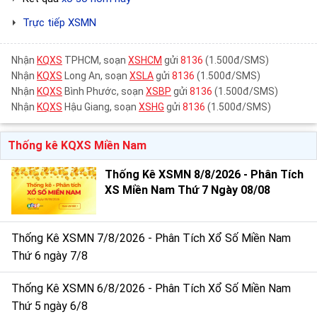
Trực tiếp XSMN
Nhận
KQXS
TPHCM, soạn
XSHCM
gửi
8136
(1.500đ/SMS)
Nhận
KQXS
Long An, soạn
XSLA
gửi
8136
(1.500đ/SMS)
Nhận
KQXS
Bình Phước, soạn
XSBP
gửi
8136
(1.500đ/SMS)
Nhận
KQXS
Hậu Giang, soạn
XSHG
gửi
8136
(1.500đ/SMS)
Thống kê KQXS Miền Nam
Thống Kê XSMN 8/8/2026 - Phân Tích
XS Miền Nam Thứ 7 Ngày 08/08
Thống Kê XSMN 7/8/2026 - Phân Tích Xổ Số Miền Nam
Thứ 6 ngày 7/8
Thống Kê XSMN 6/8/2026 - Phân Tích Xổ Số Miền Nam
Thứ 5 ngày 6/8