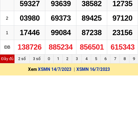
59327
93639
38582
12735
03980
69373
89425
97120
2
17446
99084
87238
23156
1
138726
885234
856501
615343
ĐB
Đầy đủ
2 số
3 số
0
1
2
3
4
5
6
7
8
9
Xem
XSMN 14/7/2023
XSMN 16/7/2023