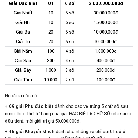
Giải Đặc biệt
01
6 số
2.000.000.000đ
Giải Nhất
10
5 số
30.000.000đ
Giải Nhì
10
5 số
15.000.000đ
Giải Ba
20
5 số
10.000.000đ
Giải Tư
70
5 số
3.000.000đ
Giải Năm
100
4 số
1.000.000đ
Giải Sáu
300
4 số
400.000đ
Giải Bảy
1.000
3 số
200.000đ
Giải Tám
10.000
2 số
100.000đ
Ngoài ra còn có:
+
09 giải Phụ đặc biệt
dành cho các vé trúng 5 chữ số sau
cùng theo thứ tự hàng của giải ĐẶC BIỆT 6 CHỮ SỐ (chỉ sai số
đầu tiên), mỗi giải trị giá 50.000.000đ.
+
45 giải Khuyến khích
dành cho những vé chỉ sai 01 số ở