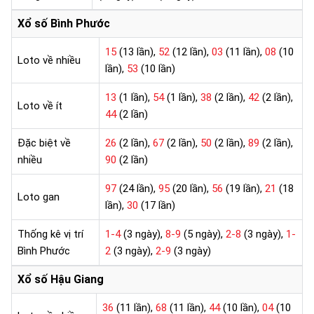
Xổ số Bình Phước
15
(13 lần),
52
(12 lần),
03
(11 lần),
08
(10
Loto về nhiều
lần),
53
(10 lần)
13
(1 lần),
54
(1 lần),
38
(2 lần),
42
(2 lần),
Loto về ít
44
(2 lần)
Đặc biệt về
26
(2 lần),
67
(2 lần),
50
(2 lần),
89
(2 lần),
nhiều
90
(2 lần)
97
(24 lần),
95
(20 lần),
56
(19 lần),
21
(18
Loto gan
lần),
30
(17 lần)
Thống kê vị trí
1-4
(3 ngày),
8-9
(5 ngày),
2-8
(3 ngày),
1-
Bình Phước
2
(3 ngày),
2-9
(3 ngày)
Xổ số Hậu Giang
36
(11 lần),
68
(11 lần),
44
(10 lần),
04
(10