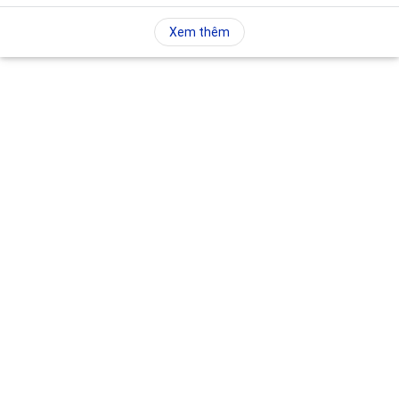
Xem thêm