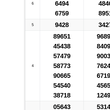
6494
484
6
6759
895
9428
342
5
89651
968
45438
840
57479
900
58773
762
4
90665
671
54540
456
38718
124
05643
531