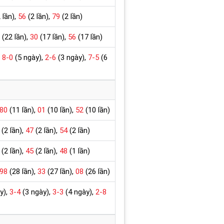
 lần),
56
(2 lần),
79
(2 lần)
(22 lần),
30
(17 lần),
56
(17 lần)
,
8-0
(5 ngày),
2-6
(3 ngày),
7-5
(6
80
(11 lần),
01
(10 lần),
52
(10 lần)
(2 lần),
47
(2 lần),
54
(2 lần)
(2 lần),
45
(2 lần),
48
(1 lần)
98
(28 lần),
33
(27 lần),
08
(26 lần)
y),
3-4
(3 ngày),
3-3
(4 ngày),
2-8