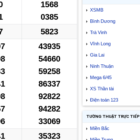
0
1568
XSMB
1
0385
Bình Dương
7
5823
Trà Vinh
Vĩnh Long
97
43935
Gia Lai
98
54660
Ninh Thuận
33
59258
Mega 6/45
41
86337
XS Thần tài
98
92822
Điện toán 123
57
94282
TƯỜNG THUẬT TRỰC TIẾP
96
33069
Miền Bắc
41
35323
Miền Trung