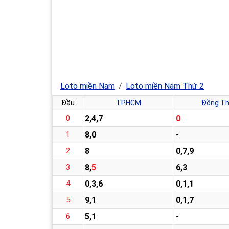
Loto miền Nam
Loto miền Nam Thứ 2
Đầu
TPHCM
Đồng T
0
2,4,7
0
1
8,0
-
2
8
0,7,9
3
8,
5
6,3
4
0,3,6
0,1,1
5
9,1
0,1,7
6
5,1
-