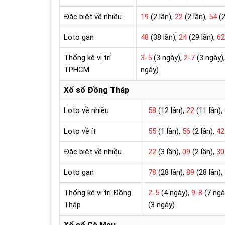
Đặc biệt về nhiều
19
(2 lần),
22
(2 lần),
54
(2
Loto gan
48
(38 lần),
24
(29 lần),
62
Thống kê vị trí
3-5
(3 ngày),
2-7
(3 ngày)
TPHCM
ngày)
Xổ số Đồng Tháp
Loto về nhiều
58
(12 lần),
22
(11 lần),
Loto về ít
55
(1 lần),
56
(2 lần),
42
Đặc biệt về nhiều
22
(3 lần),
09
(2 lần),
30
Loto gan
78
(28 lần),
89
(28 lần),
Thống kê vị trí Đồng
2-5
(4 ngày),
9-8
(7 ngà
Tháp
(3 ngày)