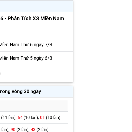
6 - Phân Tích XS Miền Nam
Miền Nam Thứ 6 ngày 7/8
Miền Nam Thứ 5 ngày 6/8
trong vòng 30 ngày
(11 lần),
64
(10 lần),
01
(10 lần)
 lần),
90
(2 lần),
43
(2 lần)