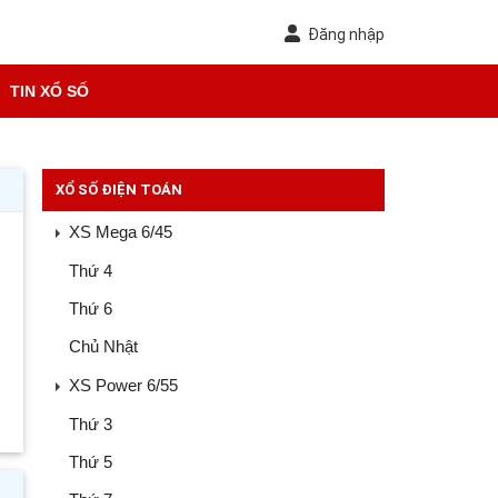
Đăng nhập
TIN XỔ SỐ
XỔ SỐ ĐIỆN TOÁN
XS Mega 6/45
Thứ 4
Thứ 6
Chủ Nhật
XS Power 6/55
Thứ 3
Thứ 5