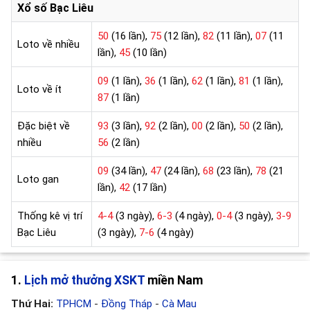
Xổ số Bạc Liêu
50
(16 lần),
75
(12 lần),
82
(11 lần),
07
(11
Loto về nhiều
lần),
45
(10 lần)
09
(1 lần),
36
(1 lần),
62
(1 lần),
81
(1 lần),
Loto về ít
87
(1 lần)
Đặc biệt về
93
(3 lần),
92
(2 lần),
00
(2 lần),
50
(2 lần),
nhiều
56
(2 lần)
09
(34 lần),
47
(24 lần),
68
(23 lần),
78
(21
Loto gan
lần),
42
(17 lần)
Thống kê vị trí
4-4
(3 ngày),
6-3
(4 ngày),
0-4
(3 ngày),
3-9
Bạc Liêu
(3 ngày),
7-6
(4 ngày)
1.
Lịch mở thưởng XSKT
miền Nam
Thứ Hai:
TPHCM
-
Đồng Tháp
-
Cà Mau