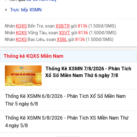
Trực tiếp XSMN
Nhận
KQXS
Bến Tre, soạn
XSBTR
gửi
8136
(1.500đ/SMS)
Nhận
KQXS
Vũng Tàu, soạn
XSVT
gửi
8136
(1.500đ/SMS)
Nhận
KQXS
Bạc Liêu, soạn
XSBL
gửi
8136
(1.500đ/SMS)
Thống kê KQXS Miền Nam
Thống Kê XSMN 7/8/2026 - Phân Tích
Xổ Số Miền Nam Thứ 6 ngày 7/8
Thống Kê XSMN 6/8/2026 - Phân Tích Xổ Số Miền Nam
Thứ 5 ngày 6/8
Thống Kê XSMN 5/8/2026 - Phân Tích XS Miền Nam Thứ
4 ngày 5/8