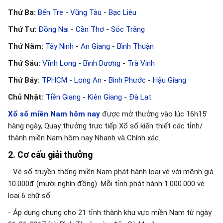
Thứ Ba:
Bến Tre
-
Vũng Tàu
-
Bạc Liêu
Thứ Tư:
Đồng Nai
-
Cần Thơ
-
Sóc Trăng
Thứ Năm:
Tây Ninh
-
An Giang
-
Bình Thuận
Thứ Sáu:
Vĩnh Long
-
Bình Dương
-
Trà Vinh
Thứ Bảy:
TPHCM
-
Long An
-
Bình Phước
-
Hậu Giang
Chủ Nhật:
Tiền Giang
-
Kiên Giang
-
Đà Lạt
Xổ số miền Nam hôm nay
được mở thưởng vào lúc 16h15'
hàng ngày, Quay thưởng trực tiếp Xổ số kiến thiết các tỉnh/
thành miền Nam hôm nay Nhanh và Chính xác.
2. Cơ cấu giải thưởng
- Vé số truyền thống miền Nam phát hành loại vé với mệnh giá
10.000đ (mười nghìn đồng). Mỗi tỉnh phát hành 1.000.000 vé
loại 6 chữ số.
- Áp dụng chung cho 21 tỉnh thành khu vực miền Nam từ ngày