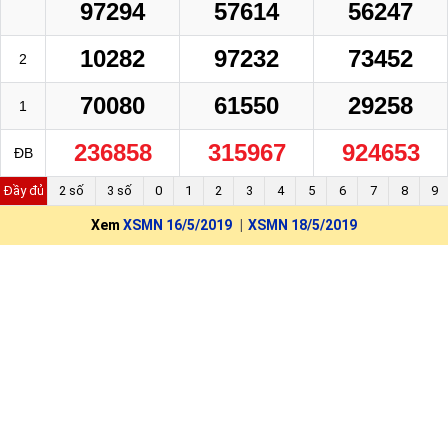
97294
57614
56247
10282
97232
73452
2
70080
61550
29258
1
236858
315967
924653
ĐB
Đầy đủ
2 số
3 số
0
1
2
3
4
5
6
7
8
9
Xem
XSMN 16/5/2019
XSMN 18/5/2019