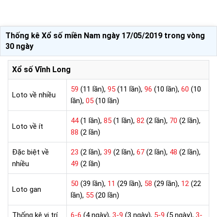
Thống kê Xổ số miền Nam ngày 17/05/2019 trong vòng
30 ngày
Xổ số Vĩnh Long
59
(11 lần),
95
(11 lần),
96
(10 lần),
60
(10
Loto về nhiều
lần),
05
(10 lần)
44
(1 lần),
85
(1 lần),
82
(2 lần),
70
(2 lần),
Loto về ít
88
(2 lần)
Đặc biệt về
23
(2 lần),
39
(2 lần),
67
(2 lần),
48
(2 lần),
nhiều
49
(2 lần)
50
(39 lần),
11
(29 lần),
58
(29 lần),
12
(22
Loto gan
lần),
55
(20 lần)
Thống kê vị trí
6-6
(4 ngày),
3-9
(3 ngày),
5-9
(5 ngày),
3-