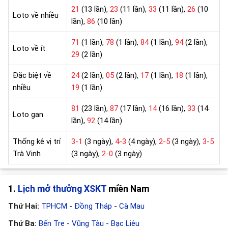
21
(13 lần),
23
(11 lần),
33
(11 lần),
26
(10
Loto về nhiều
lần),
86
(10 lần)
71
(1 lần),
78
(1 lần),
84
(1 lần),
94
(2 lần),
Loto về ít
29
(2 lần)
Đặc biệt về
24
(2 lần),
05
(2 lần),
17
(1 lần),
18
(1 lần),
nhiều
19
(1 lần)
81
(23 lần),
87
(17 lần),
14
(16 lần),
33
(14
Loto gan
lần),
92
(14 lần)
Thống kê vị trí
3-1
(3 ngày),
4-3
(4 ngày),
2-5
(3 ngày),
3-5
Trà Vinh
(3 ngày),
2-0
(3 ngày)
1.
Lịch mở thưởng XSKT
miền Nam
Thứ Hai:
TPHCM
-
Đồng Tháp
-
Cà Mau
Thứ Ba:
Bến Tre
-
Vũng Tàu
-
Bạc Liêu