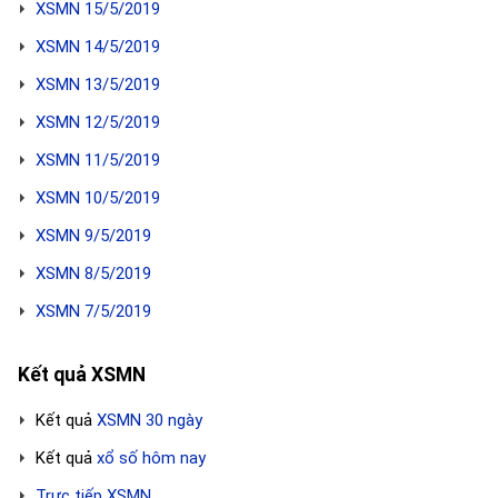
XSMN 15/5/2019
XSMN 14/5/2019
XSMN 13/5/2019
XSMN 12/5/2019
XSMN 11/5/2019
XSMN 10/5/2019
XSMN 9/5/2019
XSMN 8/5/2019
XSMN 7/5/2019
Kết quả XSMN
Kết quả
XSMN 30 ngày
Kết quả
xổ số hôm nay
Trực tiếp XSMN