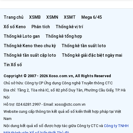
Trang chủ
XSMB
XSMN
XSMT
Mega 6/45
Xổ số Keno
Phân tích
Thống kê vị trí
Thống kê Loto gan
Thống kê tổng hợp
Thống kê Keno theo chu kỳ
Thống kê tần suất loto
Thống kê tần suất cặp loto
Thống kê giải đặc biệt ngày mai
Tin Xổ số
Copyright © 2007 - 2026 Xoso.com.vn, All Rights Reserved
Chủ sở hữu: Công ty CP Ứng dụng Công nghệ Truyền thông CTC
Địa chỉ: Tầng 2, Tòa nhà IC, số 82 phố Duy Tân, Phường Cầu Giấy, TP. Hà
Nội
Hỗ trợ: 024.6281.2997 - Email: xoso@ctc.com.vn
Website cung cấp thông tin kết quả xổ số kiến thiết hợp pháp tại Việt
Nam
Nội dung kết quả xổ số được hợp tác giữa Công ty CTC và
Công ty TNHH
Một thành viên Xổ số kiến thiết Thủ đô
.