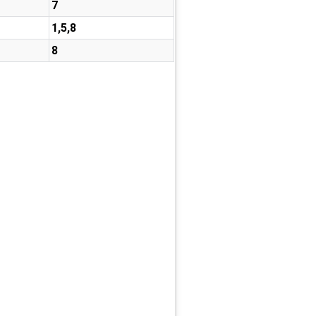
7
1,5,8
8