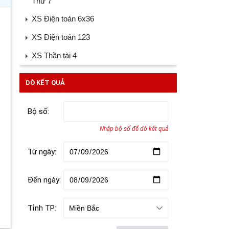
Thứ 7
XS Điện toán 6x36
XS Điện toán 123
XS Thần tài 4
DÒ KẾT QUẢ
Bộ số:
Nhập bộ số để dò kết quả
Từ ngày:
Đến ngày:
Tỉnh TP: