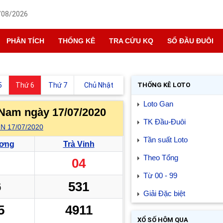
9/08/2026
PHÂN TÍCH
THỐNG KÊ
TRA CỨU KQ
SỔ ĐẦU ĐUÔI
5
Thứ 6
Thứ 7
Chủ Nhật
THỐNG KÊ LOTO
Loto Gan
 Nam ngày 17/07/2020
TK Đầu-Đuôi
N 17/07/2020
Tần suất Loto
ơng
Trà Vinh
Theo Tổng
04
Từ 00 - 99
6
531
Giải Đặc biệt
5
4911
XỔ SỐ HÔM QUA