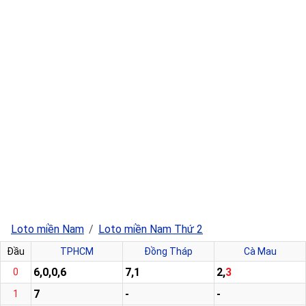
Loto miền Nam
Loto miền Nam Thứ 2
Đầu
TPHCM
Đồng Tháp
Cà Mau
6,0,0,6
7,1
2,
3
0
7
-
-
1