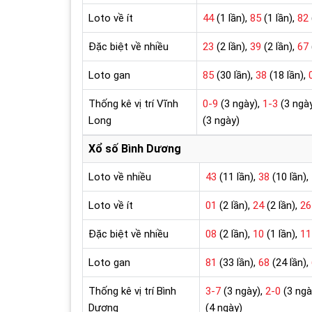
Loto về ít
44
(1 lần),
85
(1 lần),
82
Đặc biệt về nhiều
23
(2 lần),
39
(2 lần),
67
Loto gan
85
(30 lần),
38
(18 lần),
Thống kê vị trí Vĩnh
0-9
(3 ngày),
1-3
(3 ngà
Long
(3 ngày)
Xổ số Bình Dương
Loto về nhiều
43
(11 lần),
38
(10 lần),
Loto về ít
01
(2 lần),
24
(2 lần),
26
Đặc biệt về nhiều
08
(2 lần),
10
(1 lần),
11
Loto gan
81
(33 lần),
68
(24 lần),
Thống kê vị trí Bình
3-7
(3 ngày),
2-0
(3 ngà
Dương
(4 ngày)