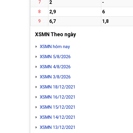
7
2
-
8
2,9
6
9
6,7
1,8
XSMN Theo ngày
XSMN hôm nay
XSMN 5/8/2026
XSMN 4/8/2026
XSMN 3/8/2026
XSMN 18/12/2021
XSMN 16/12/2021
XSMN 15/12/2021
XSMN 14/12/2021
XSMN 13/12/2021