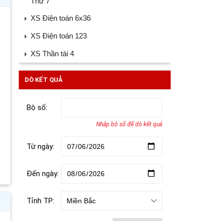
Thứ 7
XS Điện toán 6x36
XS Điện toán 123
XS Thần tài 4
DÒ KẾT QUẢ
Bộ số:
Nhập bộ số để dò kết quả
Từ ngày:
Đến ngày:
Tỉnh TP: