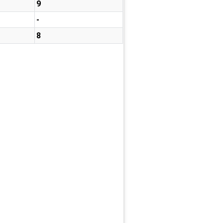
9
-
8