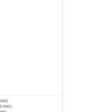
/SMS)
0đ/SMS)