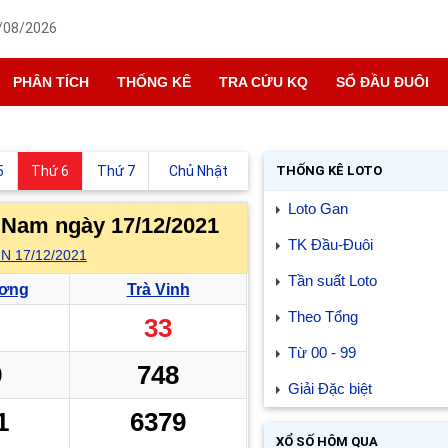
6/08/2026
PHÂN TÍCH
THỐNG KÊ
TRA CỨU KQ
SỔ ĐẦU ĐUÔI
5
Thứ 6
Thứ 7
Chủ Nhật
THỐNG KÊ LOTO
Loto Gan
 Nam ngày 17/12/2021
TK Đầu-Đuôi
N 17/12/2021
Tần suất Loto
ơng
Trà Vinh
Theo Tổng
33
Từ 00 - 99
9
748
Giải Đặc biệt
1
6379
XỔ SỐ HÔM QUA