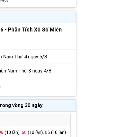
SMS)
 - Phân Tích Xổ Số Miền
n Nam Thứ 4 ngày 5/8
iền Nam Thứ 3 ngày 4/8
trong vòng 30 ngày
96
(10 lần),
60
(10 lần),
05
(10 lần)