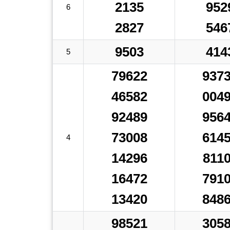
2135
952
6
2827
546
9503
414
5
79622
937
46582
004
92489
956
73008
614
4
14296
811
16472
791
13420
848
98521
305