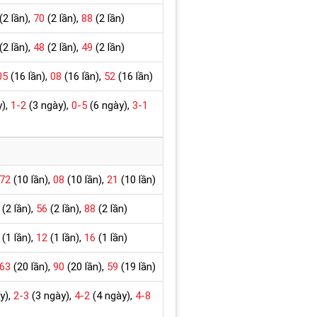
(2 lần),
70
(2 lần),
88
(2 lần)
(2 lần),
48
(2 lần),
49
(2 lần)
05
(16 lần),
08
(16 lần),
52
(16 lần)
y),
1-2
(3 ngày),
0-5
(6 ngày),
3-1
72
(10 lần),
08
(10 lần),
21
(10 lần)
(2 lần),
56
(2 lần),
88
(2 lần)
(1 lần),
12
(1 lần),
16
(1 lần)
63
(20 lần),
90
(20 lần),
59
(19 lần)
y),
2-3
(3 ngày),
4-2
(4 ngày),
4-8