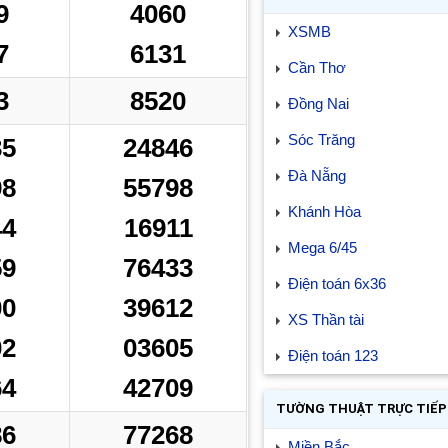
9
4060
XSMB
7
6131
Cần Thơ
3
8520
Đồng Nai
Sóc Trăng
35
24846
Đà Nẵng
98
55798
Khánh Hòa
44
16911
Mega 6/45
59
76433
Điện toán 6x36
00
39612
XS Thần tài
02
03605
Điện toán 123
64
42709
TƯỜNG THUẬT TRỰC TIẾP
86
77268
Miền Bắc