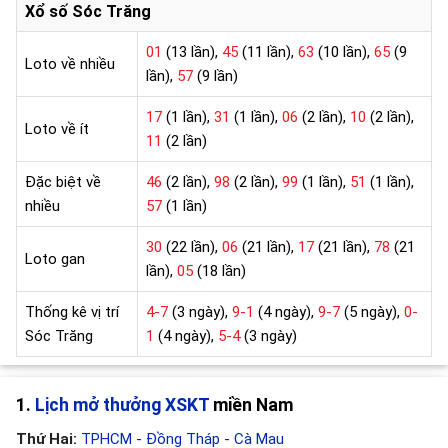
Xổ số Sóc Trăng
01
(13 lần),
45
(11 lần),
63
(10 lần),
65
(9
Loto về nhiều
lần),
57
(9 lần)
17
(1 lần),
31
(1 lần),
06
(2 lần),
10
(2 lần),
Loto về ít
11
(2 lần)
Đặc biệt về
46
(2 lần),
98
(2 lần),
99
(1 lần),
51
(1 lần),
nhiều
57
(1 lần)
30
(22 lần),
06
(21 lần),
17
(21 lần),
78
(21
Loto gan
lần),
05
(18 lần)
Thống kê vị trí
4-7
(3 ngày),
9-1
(4 ngày),
9-7
(5 ngày),
0-
Sóc Trăng
1
(4 ngày),
5-4
(3 ngày)
1.
Lịch mở thưởng XSKT
miền Nam
Thứ Hai:
TPHCM
-
Đồng Tháp
-
Cà Mau