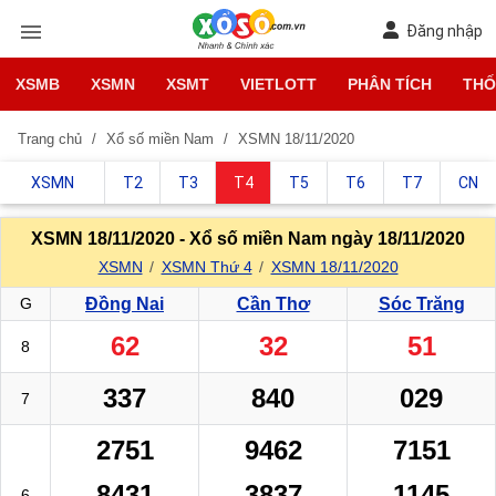
Đăng nhập
XSMB
XSMN
XSMT
VIETLOTT
PHÂN TÍCH
THỐ
Trang chủ
Xổ số miền Nam
XSMN 18/11/2020
XSMN
T2
T3
T4
T5
T6
T7
CN
XSMN 18/11/2020 - Xổ số miền Nam ngày 18/11/2020
XSMN
XSMN Thứ 4
XSMN 18/11/2020
G
Đồng Nai
Cần Thơ
Sóc Trăng
62
32
51
8
337
840
029
7
2751
9462
7151
8431
3837
1145
6