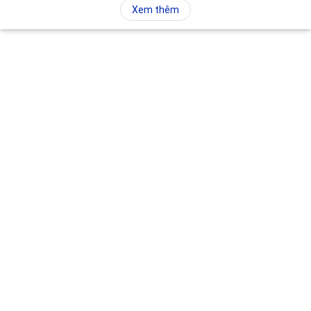
Xem thêm