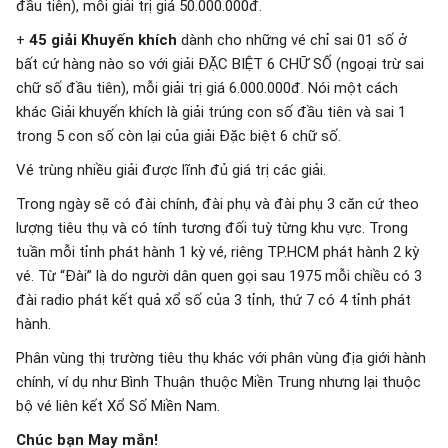
đầu tiên), mỗi giải trị giá 50.000.000đ.
+
45 giải Khuyến khích
dành cho những vé chỉ sai 01 số ở
bất cứ hàng nào so với giải ĐẶC BIỆT 6 CHỮ SỐ (ngoại trừ sai
chữ số đầu tiên), mỗi giải trị giá 6.000.000đ. Nói một cách
khác Giải khuyến khích là giải trúng con số đầu tiên và sai 1
trong 5 con số còn lại của giải Đặc biệt 6 chữ số.
Vé trùng nhiều giải được lĩnh đủ giá trị các giải.
Trong ngày sẽ có đài chính, đài phụ và đài phụ 3 căn cứ theo
lượng tiêu thụ và có tính tương đối tuỳ từng khu vực. Trong
tuần mỗi tỉnh phát hành 1 kỳ vé, riêng TP.HCM phát hành 2 kỳ
vé. Từ “Đài” là do người dân quen gọi sau 1975 mỗi chiều có 3
đài radio phát kết quả xổ số của 3 tỉnh, thứ 7 có 4 tỉnh phát
hành.
Phân vùng thị trường tiêu thụ khác với phân vùng địa giới hành
chính, ví dụ như Bình Thuận thuộc Miền Trung nhưng lại thuộc
bộ vé liên kết Xổ Số Miền Nam.
Chúc bạn May mắn!