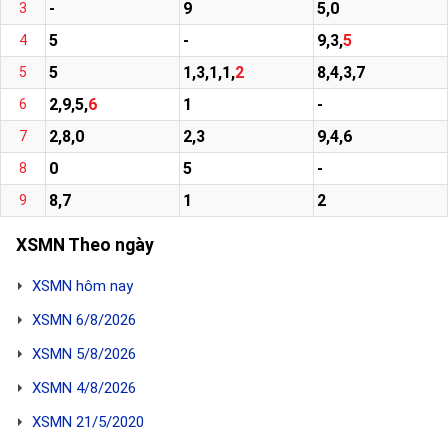
-
9
5,0
3
5
-
9,3,
5
4
5
1,3,1,1,
2
8,4,3,7
5
2,9,5,
6
1
-
6
2,8,0
2,3
9,4,6
7
0
5
-
8
8,7
1
2
9
XSMN Theo ngày
XSMN hôm nay
XSMN 6/8/2026
XSMN 5/8/2026
XSMN 4/8/2026
XSMN 21/5/2020