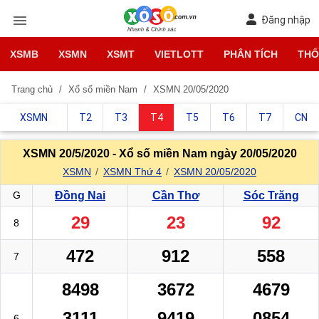
Đăng nhập
XSMB
XSMN
XSMT
VIETLOTT
PHÂN TÍCH
THỐ
Trang chủ
Xổ số miền Nam
XSMN 20/05/2020
XSMN
T2
T3
T4
T5
T6
T7
CN
XSMN 20/5/2020 - Xổ số miền Nam ngày 20/05/2020
XSMN
XSMN Thứ 4
XSMN 20/05/2020
G
Đồng Nai
Cần Thơ
Sóc Trăng
29
23
92
8
472
912
558
7
8498
3672
4679
3111
9419
0854
6