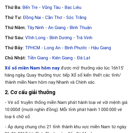
Thứ Ba:
Bến Tre
-
Vũng Tàu
-
Bạc Liêu
Thứ Tư:
Đồng Nai
-
Cần Thơ
-
Sóc Trăng
Thứ Năm:
Tây Ninh
-
An Giang
-
Bình Thuận
Thứ Sáu:
Vĩnh Long
-
Bình Dương
-
Trà Vinh
Thứ Bảy:
TPHCM
-
Long An
-
Bình Phước
-
Hậu Giang
Chủ Nhật:
Tiền Giang
-
Kiên Giang
-
Đà Lạt
Xổ số miền Nam hôm nay
được mở thưởng vào lúc 16h15'
hàng ngày, Quay thưởng trực tiếp Xổ số kiến thiết các tỉnh/
thành miền Nam hôm nay Nhanh và Chính xác.
2. Cơ cấu giải thưởng
- Vé số truyền thống miền Nam phát hành loại vé với mệnh giá
10.000đ (mười nghìn đồng). Mỗi tỉnh phát hành 1.000.000 vé
loại 6 chữ số.
- Áp dụng chung cho 21 tỉnh thành khu vực miền Nam từ ngày