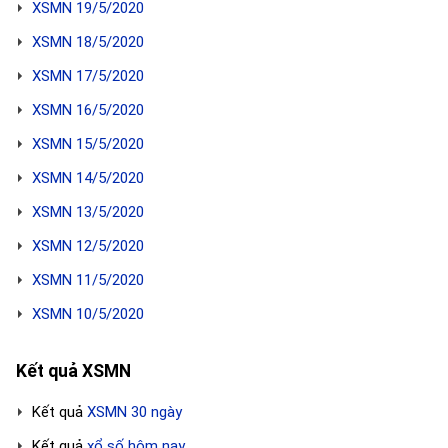
XSMN 19/5/2020
XSMN 18/5/2020
XSMN 17/5/2020
XSMN 16/5/2020
XSMN 15/5/2020
XSMN 14/5/2020
XSMN 13/5/2020
XSMN 12/5/2020
XSMN 11/5/2020
XSMN 10/5/2020
Kết quả XSMN
Kết quả
XSMN 30 ngày
Kết quả
xổ số hôm nay