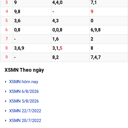
9
4,4,0
7,1
3
9,8
-
9
4
3,6
4,3
0
5
0,8
0,0,8
6,9,8
6
-
1,6
2
7
3,6,9
3,1,
5
8
8
-
8,2
7,4,7
9
XSMN Theo ngày
XSMN hôm nay
XSMN 6/8/2026
XSMN 5/8/2026
XSMN 22/7/2022
XSMN 20/7/2022