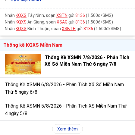
Nhận
KQXS
Tây Ninh, soạn
XSTN
gửi
8136
(1.500đ/SMS)
Nhận
KQXS
An Giang, soạn
XSAG
gửi
8136
(1.500đ/SMS)
Nhận
KQXS
Bình Thuận, soạn
XSBTH
gửi
8136
(1.500đ/SMS)
Thống kê KQXS Miền Nam
Thống Kê XSMN 7/8/2026 - Phân Tích
Xổ Số Miền Nam Thứ 6 ngày 7/8
Thống Kê XSMN 6/8/2026 - Phân Tích Xổ Số Miền Nam
Thứ 5 ngày 6/8
Thống Kê XSMN 5/8/2026 - Phân Tích XS Miền Nam Thứ
4 ngày 5/8
Xem thêm