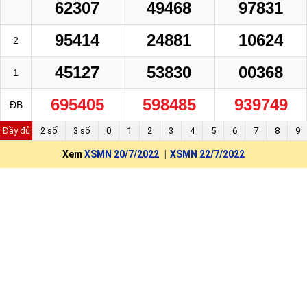
62307
49468
97831
95414
24881
10624
2
45127
53830
00368
1
695405
598485
939749
ĐB
Đầy đủ
2 số
3 số
0
1
2
3
4
5
6
7
8
9
Xem
XSMN 20/7/2022
XSMN 22/7/2022