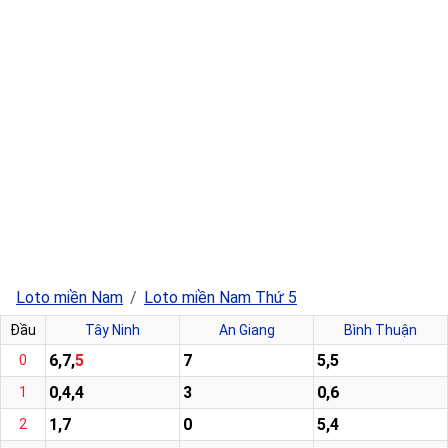
Loto miền Nam
Loto miền Nam Thứ 5
Đầu
Tây Ninh
An Giang
Bình Thuận
6,7,
5
7
5,5
0
0,4,4
3
0,6
1
1,7
0
5,4
2