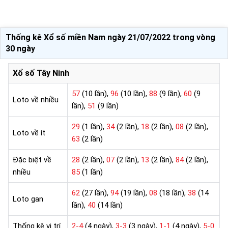
Thống kê Xổ số miền Nam ngày 21/07/2022 trong vòng
30 ngày
Xổ số Tây Ninh
57
(10 lần),
96
(10 lần),
88
(9 lần),
60
(9
Loto về nhiều
lần),
51
(9 lần)
29
(1 lần),
34
(2 lần),
18
(2 lần),
08
(2 lần),
Loto về ít
63
(2 lần)
Đặc biệt về
28
(2 lần),
07
(2 lần),
13
(2 lần),
84
(2 lần),
nhiều
85
(1 lần)
62
(27 lần),
94
(19 lần),
08
(18 lần),
38
(14
Loto gan
lần),
40
(14 lần)
Thống kê vị trí
2-4
(4 ngày),
3-3
(3 ngày),
1-1
(4 ngày),
5-0