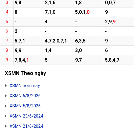
9,8
2,1,6
1,8
0,0,7
3
8
7,1,0
5,0,1,
0
9
4
-
4
-
2,9,
9
5
2
-
-
-
6
5,7,1
4,7,2,0,7,1
6,3,5
9
7
9,9
1,4
3,0
6
8
7,8,4,
1
5
9,7
5,8,4,7
9
XSMN Theo ngày
XSMN hôm nay
XSMN 6/8/2026
XSMN 5/8/2026
XSMN 23/6/2024
XSMN 21/6/2024