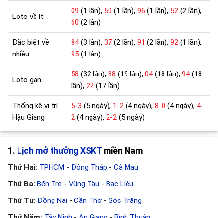
09
(1 lần),
50
(1 lần),
96
(1 lần),
52
(2 lần),
Loto về ít
60
(2 lần)
Đặc biệt về
84
(3 lần),
37
(2 lần),
91
(2 lần),
92
(1 lần),
nhiều
95
(1 lần)
58
(32 lần),
88
(19 lần),
04
(18 lần),
94
(18
Loto gan
lần),
22
(17 lần)
Thống kê vị trí
5-3
(5 ngày),
1-2
(4 ngày),
8-0
(4 ngày),
4-
Hậu Giang
2
(4 ngày),
2-2
(5 ngày)
1.
Lịch mở thưởng XSKT
miền Nam
Thứ Hai:
TPHCM
-
Đồng Tháp
-
Cà Mau
Thứ Ba:
Bến Tre
-
Vũng Tàu
-
Bạc Liêu
Thứ Tư:
Đồng Nai
-
Cần Thơ
-
Sóc Trăng
Thứ Năm:
Tây Ninh
-
An Giang
-
Bình Thuận