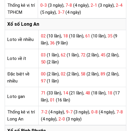
Thống kê vị trí
0-3
(3 ngày),
7-8
(4 ngày),
2-1
(3 ngày),
2-4
TPHCM
(5 ngày),
3-7
(4 ngày)
Xổ số Long An
02
(10 lần),
18
(10 lần),
61
(10 lần),
35
(9
Loto về nhiều
lần),
36
(9 lần)
03
(1 lần),
62
(1 lần),
72
(2 lần),
45
(2 lần),
Loto về ít
50
(2 lần)
Đặc biệt về
00
(2 lần),
02
(2 lần),
58
(2 lần),
89
(2 lần),
nhiều
97
(1 lần)
71
(33 lần),
14
(21 lần),
48
(18 lần),
18
(17
Loto gan
lần),
01
(16 lần)
Thống kê vị trí
7-2
(4 ngày),
9-7
(3 ngày),
0-8
(4 ngày),
7-8
Long An
(4 ngày),
2-0
(3 ngày)
Xổ số Bình Phước