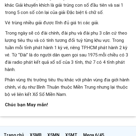
khác Giải khuyến khích là giải trúng con số đầu tiên và sai 1
trong 5 con số còn lại của giải Đặc biệt 6 chữ số.
Vé trùng nhiều giải được lĩnh đủ giá trị các giải.
Trong ngày sẽ có đài chính, đài phụ và đài phụ 3 căn cứ theo
lượng tiêu thụ và có tính tương đối tuỳ từng khu vực. Trong
tuần mỗi tỉnh phát hành 1 kỳ vé, riêng TP.HCM phát hành 2 kỳ
vé. Từ “Đài” là do người dân quen gọi sau 1975 mỗi chiều có 3
đài radio phát kết quả xổ số của 3 tỉnh, thứ 7 có 4 tỉnh phát
hành.
Phân vùng thị trường tiêu thụ khác với phân vùng địa giới hành
chính, ví dụ như Bình Thuận thuộc Miền Trung nhưng lại thuộc
bộ vé liên kết Xổ Số Miền Nam.
Chúc bạn May mắn!
Trang chủ
XSMB
XSMN
XSMT
Mega 6/45