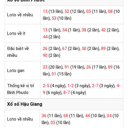
15
(13 lần),
52
(12 lần),
03
(11 lần),
08
(10
Loto về nhiều
lần),
53
(10 lần)
13
(1 lần),
54
(1 lần),
38
(2 lần),
42
(2 lần),
Loto về ít
44
(2 lần)
Đặc biệt về
26
(2 lần),
67
(2 lần),
50
(2 lần),
89
(2 lần),
nhiều
90
(2 lần)
23
(20 lần),
91
(19 lần),
26
(17 lần),
89
(16
Loto gan
lần),
01
(15 lần)
Thống kê vị trí
2-5
(4 ngày),
1-2
(3 ngày),
2-7
(3 ngày),
4-
Bình Phước
9
(6 ngày),
8-7
(4 ngày)
Xổ số Hậu Giang
36
(11 lần),
68
(11 lần),
44
(10 lần),
04
(10
Loto về nhiều
lần),
05
(10 lần)