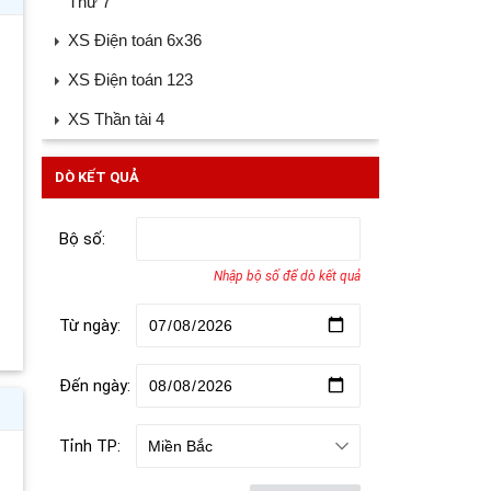
Thứ 7
XS Điện toán 6x36
XS Điện toán 123
XS Thần tài 4
DÒ KẾT QUẢ
Bộ số:
Nhập bộ số để dò kết quả
Từ ngày:
Đến ngày:
Tỉnh TP: