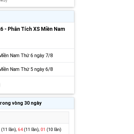
SMS)
6 - Phân Tích XS Miền Nam
Miền Nam Thứ 6 ngày 7/8
Miền Nam Thứ 5 ngày 6/8
trong vòng 30 ngày
(11 lần),
64
(11 lần),
01
(10 lần)