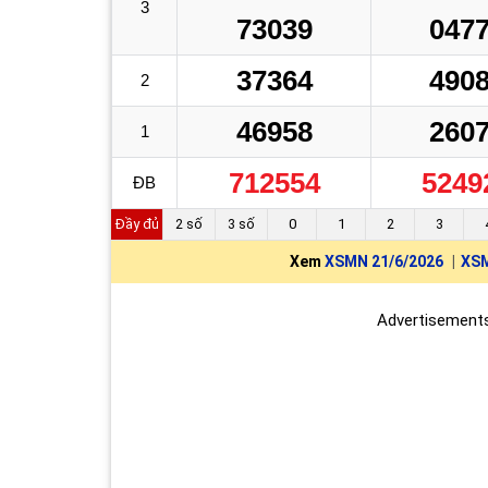
3
73039
047
37364
490
2
46958
260
1
712554
5249
ĐB
Đầy đủ
2 số
3 số
0
1
2
3
Xem
XSMN 21/6/2026
XSM
Advertisement