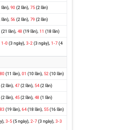
 lần),
90
(2 lần),
75
(2 lần)
 lần),
56
(2 lần),
79
(2 lần)
(21 lần),
48
(19 lần),
11
(18 lần)
,
1-0
(3 ngày),
3-2
(3 ngày),
1-7
(4
80
(11 lần),
01
(10 lần),
52
(10 lần)
(2 lần),
47
(2 lần),
54
(2 lần)
(2 lần),
45
(2 lần),
48
(1 lần)
83
(19 lần),
64
(18 lần),
55
(16 lần)
y),
3-5
(5 ngày),
2-7
(3 ngày),
3-3