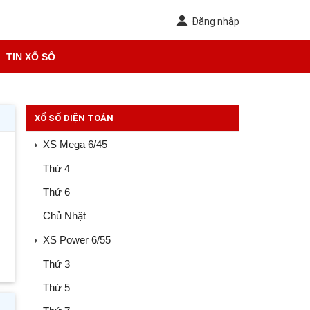
Đăng nhập
TIN XỔ SỐ
XỔ SỐ ĐIỆN TOÁN
XS Mega 6/45
Thứ 4
Thứ 6
Chủ Nhật
XS Power 6/55
Thứ 3
Thứ 5