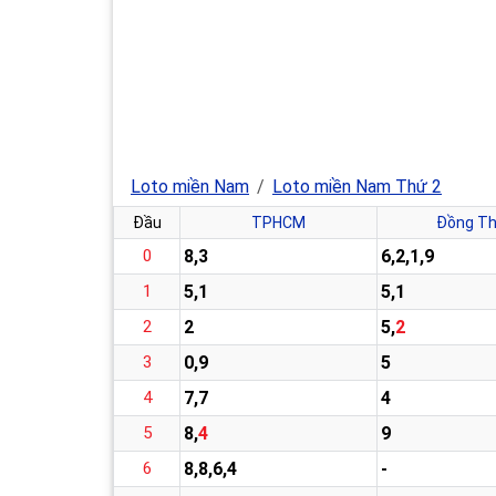
Loto miền Nam
Loto miền Nam Thứ 2
Đầu
TPHCM
Đồng T
0
8,3
6,2,1,9
1
5,1
5,1
2
2
5,
2
3
0,9
5
4
7,7
4
5
8,
4
9
6
8,8,6,4
-