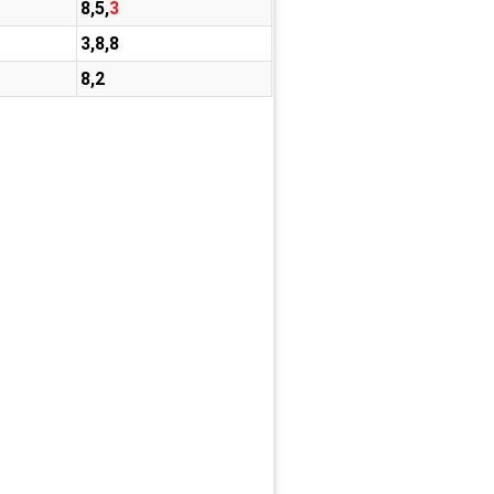
8,5,
3
3,8,8
8,2