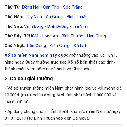
Thứ Tư:
Đồng Nai
-
Cần Thơ
-
Sóc Trăng
Thứ Năm:
Tây Ninh
-
An Giang
-
Bình Thuận
Thứ Sáu:
Vĩnh Long
-
Bình Dương
-
Trà Vinh
Thứ Bảy:
TPHCM
-
Long An
-
Bình Phước
-
Hậu Giang
Chủ Nhật:
Tiền Giang
-
Kiên Giang
-
Đà Lạt
Xổ số miền Nam hôm nay
được mở thưởng vào lúc 16h15'
hàng ngày, Quay thưởng trực tiếp Xổ số kiến thiết các tỉnh/
thành miền Nam hôm nay Nhanh và Chính xác.
2. Cơ cấu giải thưởng
- Vé số truyền thống miền Nam phát hành loại vé với mệnh giá
10.000đ (mười nghìn đồng). Mỗi tỉnh phát hành 1.000.000 vé
loại 6 chữ số.
- Áp dụng chung cho 21 tỉnh thành khu vực miền Nam từ ngày
01-01-2017 (từ Bình Thuận vào đến Cà Mau).