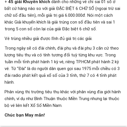
+
45 giải Khuyến khích
dành cho những vé chỉ sai 01 số ở
bất cứ hàng nào so với giải ĐẶC BIỆT 6 CHỮ SỐ (ngoại trừ sai
chữ số đầu tiên), mỗi giải trị giá 6.000.000đ. Nói một cách
khác Giải khuyến khích là giải trúng con số đầu tiên và sai 1
trong 5 con số còn lại của giải Đặc biệt 6 chữ số.
Vé trùng nhiều giải được lĩnh đủ giá trị các giải.
Trong ngày sẽ có đài chính, đài phụ và đài phụ 3 căn cứ theo
lượng tiêu thụ và có tính tương đối tuỳ từng khu vực. Trong
tuần mỗi tỉnh phát hành 1 kỳ vé, riêng TP.HCM phát hành 2 kỳ
vé. Từ “Đài” là do người dân quen gọi sau 1975 mỗi chiều có 3
đài radio phát kết quả xổ số của 3 tỉnh, thứ 7 có 4 tỉnh phát
hành.
Phân vùng thị trường tiêu thụ khác với phân vùng địa giới hành
chính, ví dụ như Bình Thuận thuộc Miền Trung nhưng lại thuộc
bộ vé liên kết Xổ Số Miền Nam.
Chúc bạn May mắn!