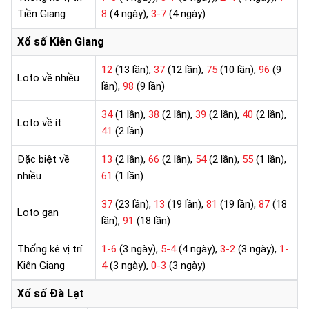
Tiền Giang
8
(4 ngày),
3-7
(4 ngày)
Xổ số Kiên Giang
12
(13 lần),
37
(12 lần),
75
(10 lần),
96
(9
Loto về nhiều
lần),
98
(9 lần)
34
(1 lần),
38
(2 lần),
39
(2 lần),
40
(2 lần),
Loto về ít
41
(2 lần)
Đặc biệt về
13
(2 lần),
66
(2 lần),
54
(2 lần),
55
(1 lần),
nhiều
61
(1 lần)
37
(23 lần),
13
(19 lần),
81
(19 lần),
87
(18
Loto gan
lần),
91
(18 lần)
Thống kê vị trí
1-6
(3 ngày),
5-4
(4 ngày),
3-2
(3 ngày),
1-
Kiên Giang
4
(3 ngày),
0-3
(3 ngày)
Xổ số Đà Lạt