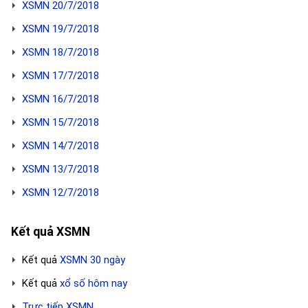
XSMN 20/7/2018
XSMN 19/7/2018
XSMN 18/7/2018
XSMN 17/7/2018
XSMN 16/7/2018
XSMN 15/7/2018
XSMN 14/7/2018
XSMN 13/7/2018
XSMN 12/7/2018
Kết quả XSMN
Kết quả
XSMN 30 ngày
Kết quả
xổ số hôm nay
Trực tiếp XSMN