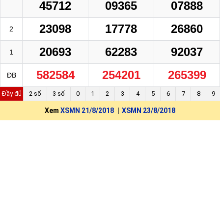
45712
09365
07888
23098
17778
26860
2
20693
62283
92037
1
582584
254201
265399
ĐB
Đầy đủ
2 số
3 số
0
1
2
3
4
5
6
7
8
9
Xem
XSMN 21/8/2018
XSMN 23/8/2018