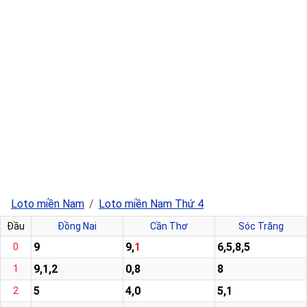
Loto miền Nam
Loto miền Nam Thứ 4
Đầu
Đồng Nai
Cần Thơ
Sóc Trăng
9
9,
1
6,5,8,5
0
9,1,2
0,8
8
1
5
4,0
5,1
2