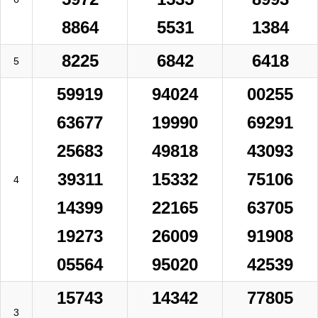
8864
5531
1384
8225
6842
6418
5
59919
94024
00255
63677
19990
69291
25683
49818
43093
39311
15332
75106
4
14399
22165
63705
19273
26009
91908
05564
95020
42539
15743
14342
77805
3