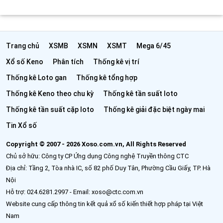
Trang chủ
XSMB
XSMN
XSMT
Mega 6/45
Xổ số Keno
Phân tích
Thống kê vị trí
Thống kê Loto gan
Thống kê tổng hợp
Thống kê Keno theo chu kỳ
Thống kê tần suất loto
Thống kê tần suất cặp loto
Thống kê giải đặc biệt ngày mai
Tin Xổ số
Copyright © 2007 - 2026 Xoso.com.vn, All Rights Reserved
Chủ sở hữu: Công ty CP Ứng dụng Công nghệ Truyền thông CTC
Địa chỉ: Tầng 2, Tòa nhà IC, số 82 phố Duy Tân, Phường Cầu Giấy, TP. Hà
Nội
Hỗ trợ: 024.6281.2997 - Email: xoso@ctc.com.vn
Website cung cấp thông tin kết quả xổ số kiến thiết hợp pháp tại Việt
Nam