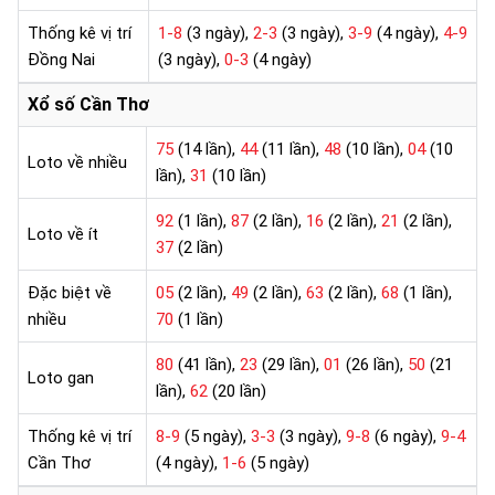
Thống kê vị trí
1-8
(3 ngày),
2-3
(3 ngày),
3-9
(4 ngày),
4-9
Đồng Nai
(3 ngày),
0-3
(4 ngày)
Xổ số Cần Thơ
75
(14 lần),
44
(11 lần),
48
(10 lần),
04
(10
Loto về nhiều
lần),
31
(10 lần)
92
(1 lần),
87
(2 lần),
16
(2 lần),
21
(2 lần),
Loto về ít
37
(2 lần)
Đặc biệt về
05
(2 lần),
49
(2 lần),
63
(2 lần),
68
(1 lần),
nhiều
70
(1 lần)
80
(41 lần),
23
(29 lần),
01
(26 lần),
50
(21
Loto gan
lần),
62
(20 lần)
Thống kê vị trí
8-9
(5 ngày),
3-3
(3 ngày),
9-8
(6 ngày),
9-4
Cần Thơ
(4 ngày),
1-6
(5 ngày)