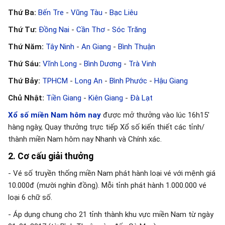
Thứ Ba:
Bến Tre
-
Vũng Tàu
-
Bạc Liêu
Thứ Tư:
Đồng Nai
-
Cần Thơ
-
Sóc Trăng
Thứ Năm:
Tây Ninh
-
An Giang
-
Bình Thuận
Thứ Sáu:
Vĩnh Long
-
Bình Dương
-
Trà Vinh
Thứ Bảy:
TPHCM
-
Long An
-
Bình Phước
-
Hậu Giang
Chủ Nhật:
Tiền Giang
-
Kiên Giang
-
Đà Lạt
Xổ số miền Nam hôm nay
được mở thưởng vào lúc 16h15'
hàng ngày, Quay thưởng trực tiếp Xổ số kiến thiết các tỉnh/
thành miền Nam hôm nay Nhanh và Chính xác.
2. Cơ cấu giải thưởng
- Vé số truyền thống miền Nam phát hành loại vé với mệnh giá
10.000đ (mười nghìn đồng). Mỗi tỉnh phát hành 1.000.000 vé
loại 6 chữ số.
- Áp dụng chung cho 21 tỉnh thành khu vực miền Nam từ ngày