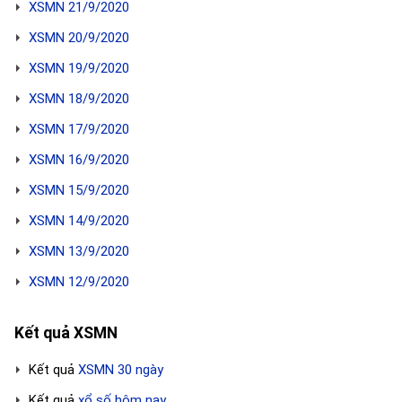
XSMN 21/9/2020
XSMN 20/9/2020
XSMN 19/9/2020
XSMN 18/9/2020
XSMN 17/9/2020
XSMN 16/9/2020
XSMN 15/9/2020
XSMN 14/9/2020
XSMN 13/9/2020
XSMN 12/9/2020
Kết quả XSMN
Kết quả
XSMN 30 ngày
Kết quả
xổ số hôm nay