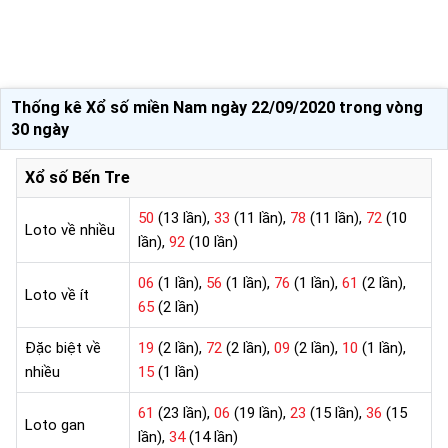
Thống kê Xổ số miền Nam ngày 22/09/2020 trong vòng
30 ngày
Xổ số Bến Tre
50
(13 lần),
33
(11 lần),
78
(11 lần),
72
(10
Loto về nhiều
lần),
92
(10 lần)
06
(1 lần),
56
(1 lần),
76
(1 lần),
61
(2 lần),
Loto về ít
65
(2 lần)
Đặc biệt về
19
(2 lần),
72
(2 lần),
09
(2 lần),
10
(1 lần),
nhiều
15
(1 lần)
61
(23 lần),
06
(19 lần),
23
(15 lần),
36
(15
Loto gan
lần),
34
(14 lần)