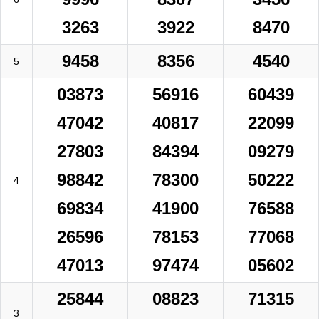
3263
3922
8470
9458
8356
4540
5
03873
56916
60439
47042
40817
22099
27803
84394
09279
98842
78300
50222
4
69834
41900
76588
26596
78153
77068
47013
97474
05602
25844
08823
71315
3