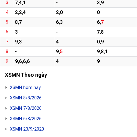
7,4,1
-
3,9
3
2,2,4
2,0
0
4
8,7
6,3
6,
7
5
3
-
7,8
6
9,3
4
0,9
7
-
9,
5
9,8,1
8
9,6,6,6
4
9
9
XSMN Theo ngày
XSMN hôm nay
XSMN 8/8/2026
XSMN 7/8/2026
XSMN 6/8/2026
XSMN 23/9/2020