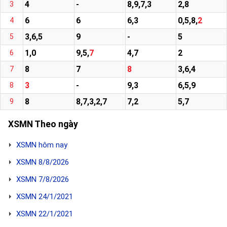
4
-
8,9,7,3
2,8
3
6
6
6,3
0,5,8,
2
4
3,6,5
9
-
5
5
1,0
9,5,
7
4,7
2
6
8
7
8
3,6,4
7
3
-
9,3
6,5,9
8
8
8,7,3,2,7
7,2
5,7
9
XSMN Theo ngày
XSMN hôm nay
XSMN 8/8/2026
XSMN 7/8/2026
XSMN 24/1/2021
XSMN 22/1/2021