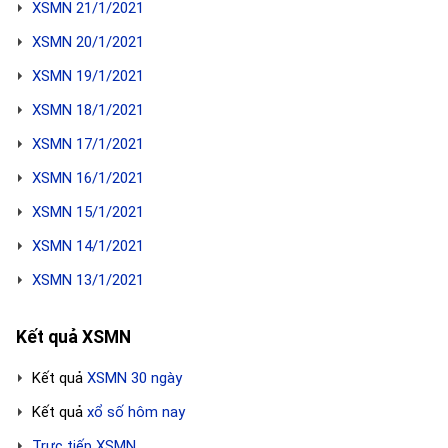
XSMN 21/1/2021
XSMN 20/1/2021
XSMN 19/1/2021
XSMN 18/1/2021
XSMN 17/1/2021
XSMN 16/1/2021
XSMN 15/1/2021
XSMN 14/1/2021
XSMN 13/1/2021
Kết quả XSMN
Kết quả
XSMN 30 ngày
Kết quả
xổ số hôm nay
Trực tiếp XSMN