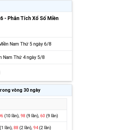
 - Phân Tích Xổ Số Miền
Miền Nam Thứ 5 ngày 6/8
n Nam Thứ 4 ngày 5/8
trong vòng 30 ngày
96
(10 lần),
98
(9 lần),
60
(9 lần)
(1 lần),
88
(2 lần),
94
(2 lần)