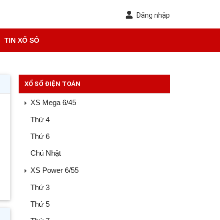
Đăng nhập
TIN XỔ SỐ
XỔ SỐ ĐIỆN TOÁN
XS Mega 6/45
Thứ 4
Thứ 6
Chủ Nhật
XS Power 6/55
Thứ 3
Thứ 5