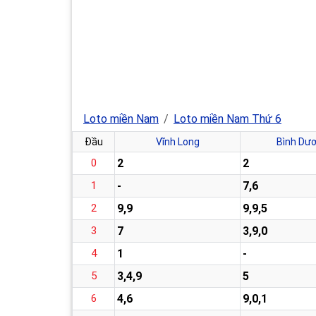
Loto miền Nam
Loto miền Nam Thứ 6
Đầu
Vĩnh Long
Bình Dư
0
2
2
1
-
7,6
2
9,9
9,9,5
3
7
3,9,0
4
1
-
5
3,4,9
5
6
4,6
9,0,1