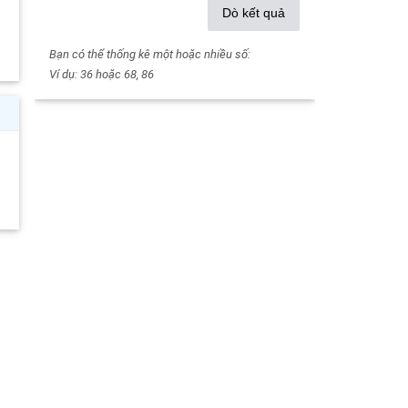
Dò kết quả
Bạn có thể thống kê một hoặc nhiều số:
Ví dụ: 36 hoặc 68, 86