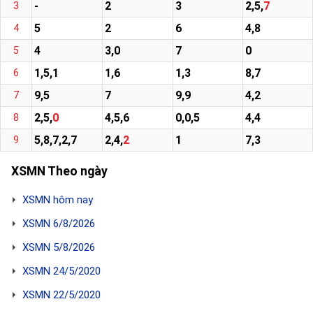
-
2
3
2,5,
7
3
5
2
6
4,8
4
4
3,0
7
0
5
1,5,1
1,6
1,3
8,7
6
9,5
7
9,9
4,2
7
2,5,
0
4,5,6
0,0,5
4,4
8
5,8,7,2,7
2,4,
2
1
7,3
9
XSMN Theo ngày
XSMN hôm nay
XSMN 6/8/2026
XSMN 5/8/2026
XSMN 24/5/2020
XSMN 22/5/2020