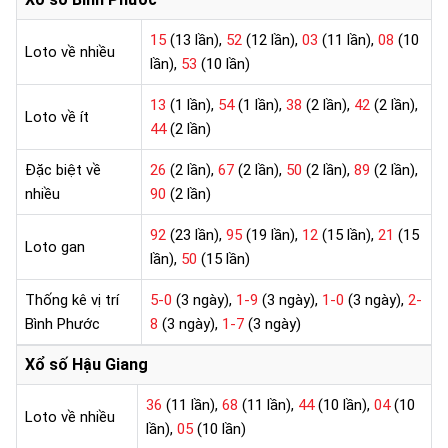
15
(13 lần),
52
(12 lần),
03
(11 lần),
08
(10
Loto về nhiều
lần),
53
(10 lần)
13
(1 lần),
54
(1 lần),
38
(2 lần),
42
(2 lần),
Loto về ít
44
(2 lần)
Đặc biệt về
26
(2 lần),
67
(2 lần),
50
(2 lần),
89
(2 lần),
nhiều
90
(2 lần)
92
(23 lần),
95
(19 lần),
12
(15 lần),
21
(15
Loto gan
lần),
50
(15 lần)
Thống kê vị trí
5-0
(3 ngày),
1-9
(3 ngày),
1-0
(3 ngày),
2-
Bình Phước
8
(3 ngày),
1-7
(3 ngày)
Xổ số Hậu Giang
36
(11 lần),
68
(11 lần),
44
(10 lần),
04
(10
Loto về nhiều
lần),
05
(10 lần)