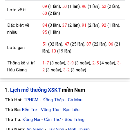
09
(1 lần),
50
(1 lần),
96
(1 lần),
52
(2 lần),
Loto về ít
60
(2 lần)
Đặc biệt về
84
(3 lần),
37
(2 lần),
91
(2 lần),
92
(1 lần),
nhiều
95
(1 lần)
51
(32 lần),
47
(25 lần),
87
(22 lần),
06
(21
Loto gan
lần),
13
(19 lần)
Thống kê vị trí
1-7
(3 ngày),
3-9
(3 ngày),
2-5
(4 ngày),
3-
Hậu Giang
2
(3 ngày),
3-2
(3 ngày)
1.
Lịch mở thưởng XSKT
miền Nam
Thứ Hai:
TPHCM
-
Đồng Tháp
-
Cà Mau
Thứ Ba:
Bến Tre
-
Vũng Tàu
-
Bạc Liêu
Thứ Tư:
Đồng Nai
-
Cần Thơ
-
Sóc Trăng
Thứ Năm:
An Giang
-
Tây Ninh
-
Bình Thuận