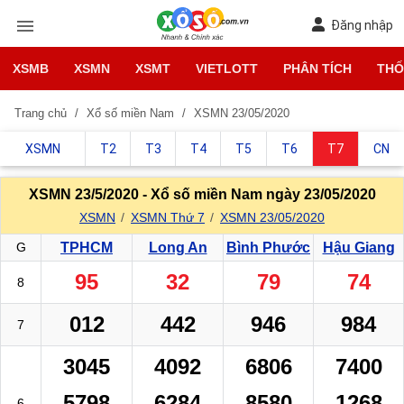
Đăng nhập
XSMB
XSMN
XSMT
VIETLOTT
PHÂN TÍCH
THỐ
Trang chủ
Xổ số miền Nam
XSMN 23/05/2020
XSMN
T2
T3
T4
T5
T6
T7
CN
XSMN 23/5/2020 - Xổ số miền Nam ngày 23/05/2020
XSMN
XSMN Thứ 7
XSMN 23/05/2020
G
TPHCM
Long An
Bình Phước
Hậu Giang
95
32
79
74
8
012
442
946
984
7
3045
4092
6806
7400
5798
6284
8580
1268
6