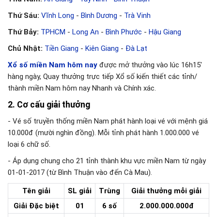
Thứ Sáu:
Vĩnh Long
-
Bình Dương
-
Trà Vinh
Thứ Bảy:
TPHCM
-
Long An
-
Bình Phước
-
Hậu Giang
Chủ Nhật:
Tiền Giang
-
Kiên Giang
-
Đà Lạt
Xổ số miền Nam hôm nay
được mở thưởng vào lúc 16h15'
hàng ngày, Quay thưởng trực tiếp Xổ số kiến thiết các tỉnh/
thành miền Nam hôm nay Nhanh và Chính xác.
2. Cơ cấu giải thưởng
- Vé số truyền thống miền Nam phát hành loại vé với mệnh giá
10.000đ (mười nghìn đồng). Mỗi tỉnh phát hành 1.000.000 vé
loại 6 chữ số.
- Áp dụng chung cho 21 tỉnh thành khu vực miền Nam từ ngày
01-01-2017 (từ Bình Thuận vào đến Cà Mau).
Tên giải
SL giải
Trùng
Giải thưởng mỗi giải
Giải Đặc biệt
01
6 số
2.000.000.000đ