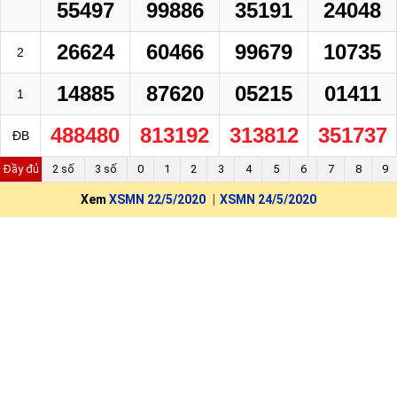
55497
99886
35191
24048
26624
60466
99679
10735
2
14885
87620
05215
01411
1
488480
813192
313812
351737
ĐB
Đầy đủ
2 số
3 số
0
1
2
3
4
5
6
7
8
9
Xem
XSMN 22/5/2020
XSMN 24/5/2020