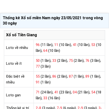
Thống kê Xổ số miền Nam ngày 23/05/2021 trong vòng
30 ngày
Xổ số Tiền Giang
96
(11 lần),
11
(10 lần),
41
(10 lần),
53
(10
Loto về nhiều
lần),
64
(10 lần)
50
(1 lần),
33
(2 lần),
75
(2 lần),
76
(3 lần),
Loto về ít
77
(3 lần)
Đặc biệt về
55
(2 lần),
86
(2 lần),
87
(1 lần),
89
(1 lần),
nhiều
91
(1 lần)
71
(24 lần),
41
(23 lần),
04
(21 lần),
54
(18
Loto gan
lần),
33
(16 lần)
Thống kê vị trí
2-8
(3 ngày),
7-9
(6 ngày),
2-9
(3 ngày),
3-