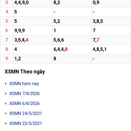
4,4,9,0
8,2
0,9
3
5
-
-
4
5
5,2
3,8,5
5
9,9,9
1
7
6
3,5,4,
4
5,6,6
7,
7
7
4
6,4,4,
8
4,8,5,1
8
1,2
8
-
9
XSMN Theo ngày
XSMN hôm nay
XSMN 7/8/2026
XSMN 6/8/2026
XSMN 24/5/2021
XSMN 22/5/2021