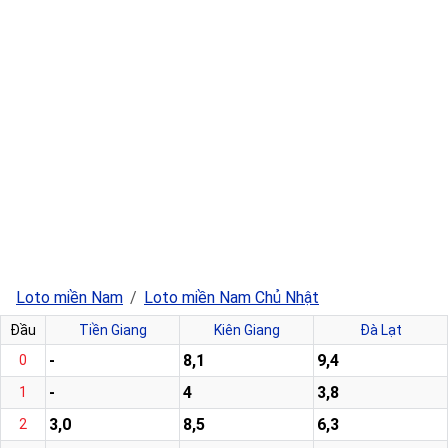
Loto miền Nam
Loto miền Nam Chủ Nhật
Đầu
Tiền Giang
Kiên Giang
Đà Lạt
-
8,1
9,4
0
-
4
3,8
1
3,0
8,5
6,3
2