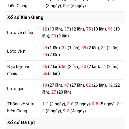
Tiền Giang
2
(3 ngày),
0-5
(5 ngày)
Xổ số Kiên Giang
12
(13 lần),
37
(12 lần),
75
(10 lần),
96
(10
Loto về nhiều
lần),
98
(9 lần)
29
(1 lần),
34
(1 lần),
38
(2 lần),
39
(2 lần),
Loto về ít
40
(2 lần)
Đặc biệt về
25
(2 lần),
66
(2 lần),
13
(2 lần),
54
(2 lần),
nhiều
55
(1 lần)
18
(27 lần),
47
(27 lần),
02
(26 lần),
12
(22
Loto gan
lần),
27
(20 lần)
Thống kê vị trí
1-3
(3 ngày),
3-8
(3 ngày),
0-8
(5 ngày),
2-
Kiên Giang
3
(3 ngày),
9-3
(4 ngày)
Xổ số Đà Lạt