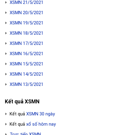
XSMN 21/5/2021
XSMN 20/5/2021
XSMN 19/5/2021
XSMN 18/5/2021
XSMN 17/5/2021
XSMN 16/5/2021
XSMN 15/5/2021
XSMN 14/5/2021
XSMN 13/5/2021
Kết quả XSMN
Kết quả
XSMN 30 ngày
Kết quả
xổ số hôm nay
Trực tiếp XSMN