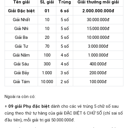
Tên giải
SL giải
Trùng
Giải thưởng mỗi giải
Giải Đặc biệt
01
6 số
2.000.000.000đ
Giải Nhất
10
5 số
30.000.000đ
Giải Nhì
10
5 số
15.000.000đ
Giải Ba
20
5 số
10.000.000đ
Giải Tư
70
5 số
3.000.000đ
Giải Năm
100
4 số
1.000.000đ
Giải Sáu
300
4 số
400.000đ
Giải Bảy
1.000
3 số
200.000đ
Giải Tám
10.000
2 số
100.000đ
Ngoài ra còn có:
+
09 giải Phụ đặc biệt
dành cho các vé trúng 5 chữ số sau
cùng theo thứ tự hàng của giải ĐẶC BIỆT 6 CHỮ SỐ (chỉ sai số
đầu tiên), mỗi giải trị giá 50.000.000đ.