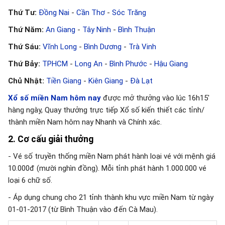
Thứ Tư:
Đồng Nai
-
Cần Thơ
-
Sóc Trăng
Thứ Năm:
An Giang
-
Tây Ninh
-
Bình Thuận
Thứ Sáu:
Vĩnh Long
-
Bình Dương
-
Trà Vinh
Thứ Bảy:
TPHCM
-
Long An
-
Bình Phước
-
Hậu Giang
Chủ Nhật:
Tiền Giang
-
Kiên Giang
-
Đà Lạt
Xổ số miền Nam hôm nay
được mở thưởng vào lúc 16h15'
hàng ngày, Quay thưởng trực tiếp Xổ số kiến thiết các tỉnh/
thành miền Nam hôm nay Nhanh và Chính xác.
2. Cơ cấu giải thưởng
- Vé số truyền thống miền Nam phát hành loại vé với mệnh giá
10.000đ (mười nghìn đồng). Mỗi tỉnh phát hành 1.000.000 vé
loại 6 chữ số.
- Áp dụng chung cho 21 tỉnh thành khu vực miền Nam từ ngày
01-01-2017 (từ Bình Thuận vào đến Cà Mau).