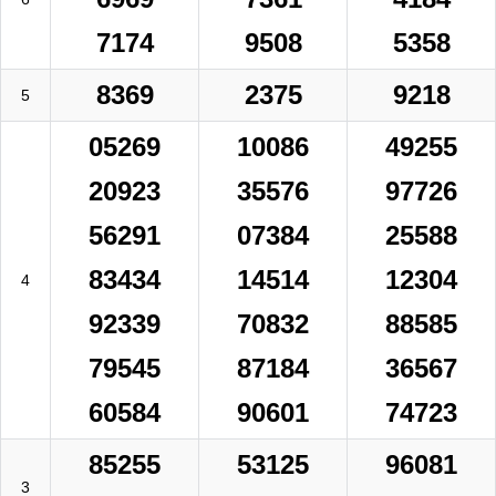
7174
9508
5358
8369
2375
9218
5
05269
10086
49255
20923
35576
97726
56291
07384
25588
83434
14514
12304
4
92339
70832
88585
79545
87184
36567
60584
90601
74723
85255
53125
96081
3