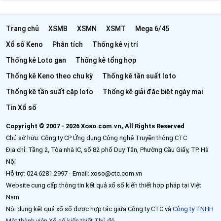
Trang chủ
XSMB
XSMN
XSMT
Mega 6/45
Xổ số Keno
Phân tích
Thống kê vị trí
Thống kê Loto gan
Thống kê tổng hợp
Thống kê Keno theo chu kỳ
Thống kê tần suất loto
Thống kê tần suất cặp loto
Thống kê giải đặc biệt ngày mai
Tin Xổ số
Copyright © 2007 - 2026 Xoso.com.vn, All Rights Reserved
Chủ sở hữu: Công ty CP Ứng dụng Công nghệ Truyền thông CTC
Địa chỉ: Tầng 2, Tòa nhà IC, số 82 phố Duy Tân, Phường Cầu Giấy, TP. Hà
Nội
Hỗ trợ: 024.6281.2997 - Email: xoso@ctc.com.vn
Website cung cấp thông tin kết quả xổ số kiến thiết hợp pháp tại Việt
Nam
Nội dung kết quả xổ số được hợp tác giữa Công ty CTC và
Công ty TNHH
Một thành viên Xổ số kiến thiết Thủ đô
.