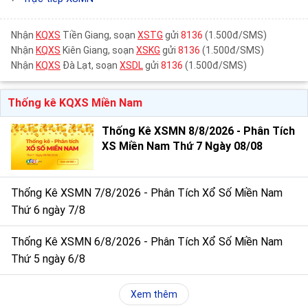
Nhận
KQXS
Tiền Giang, soạn
XSTG
gửi
8136
(1.500đ/SMS)
Nhận
KQXS
Kiên Giang, soạn
XSKG
gửi
8136
(1.500đ/SMS)
Nhận
KQXS
Đà Lạt, soạn
XSDL
gửi
8136
(1.500đ/SMS)
Thống kê KQXS Miền Nam
Thống Kê XSMN 8/8/2026 - Phân Tích
XS Miền Nam Thứ 7 Ngày 08/08
Thống Kê XSMN 7/8/2026 - Phân Tích Xổ Số Miền Nam
Thứ 6 ngày 7/8
Thống Kê XSMN 6/8/2026 - Phân Tích Xổ Số Miền Nam
Thứ 5 ngày 6/8
Xem thêm