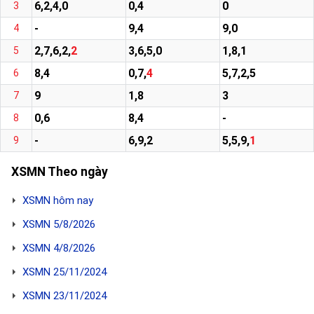
6,2,4,0
0,4
0
3
-
9,4
9,0
4
2,7,6,2,
2
3,6,5,0
1,8,1
5
8,4
0,7,
4
5,7,2,5
6
9
1,8
3
7
0,6
8,4
-
8
-
6,9,2
5,5,9,
1
9
XSMN Theo ngày
XSMN hôm nay
XSMN 5/8/2026
XSMN 4/8/2026
XSMN 25/11/2024
XSMN 23/11/2024