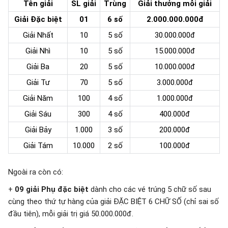
Tên giải
SL giải
Trùng
Giải thưởng mỗi giải
Giải Đặc biệt
01
6 số
2.000.000.000đ
Giải Nhất
10
5 số
30.000.000đ
Giải Nhì
10
5 số
15.000.000đ
Giải Ba
20
5 số
10.000.000đ
Giải Tư
70
5 số
3.000.000đ
Giải Năm
100
4 số
1.000.000đ
Giải Sáu
300
4 số
400.000đ
Giải Bảy
1.000
3 số
200.000đ
Giải Tám
10.000
2 số
100.000đ
Ngoài ra còn có:
+
09 giải Phụ đặc biệt
dành cho các vé trúng 5 chữ số sau
cùng theo thứ tự hàng của giải ĐẶC BIỆT 6 CHỮ SỐ (chỉ sai số
đầu tiên), mỗi giải trị giá 50.000.000đ.