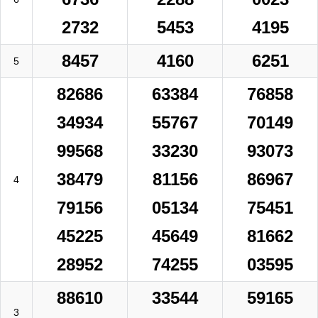
2732
5453
4195
8457
4160
6251
5
82686
63384
76858
34934
55767
70149
99568
33230
93073
38479
81156
86967
4
79156
05134
75451
45225
45649
81662
28952
74255
03595
88610
33544
59165
3