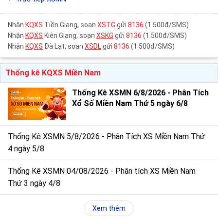
Nhận
KQXS
Tiền Giang, soạn
XSTG
gửi
8136
(1.500đ/SMS)
Nhận
KQXS
Kiên Giang, soạn
XSKG
gửi
8136
(1.500đ/SMS)
Nhận
KQXS
Đà Lạt, soạn
XSDL
gửi
8136
(1.500đ/SMS)
Thống kê KQXS Miền Nam
Thống Kê XSMN 6/8/2026 - Phân Tích
Xổ Số Miền Nam Thứ 5 ngày 6/8
Thống Kê XSMN 5/8/2026 - Phân Tích XS Miền Nam Thứ
4 ngày 5/8
Thống Kê XSMN 04/08/2026 - Phân tích XS Miền Nam
Thứ 3 ngày 4/8
Xem thêm