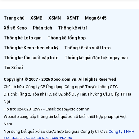
Trang chủ
XSMB
XSMN
XSMT
Mega 6/45
Xổ số Keno
Phân tích
Thống kê vị trí
Thống kê Loto gan
Thống kê tổng hợp
Thống kê Keno theo chu kỳ
Thống kê tần suất loto
Thống kê tần suất cặp loto
Thống kê giải đặc biệt ngày mai
Tin Xổ số
Copyright © 2007 - 2026 Xoso.com.vn, All Rights Reserved
Chủ sở hữu: Công ty CP Ứng dụng Công nghệ Truyền thông CTC
Địa chỉ: Tầng 2, Tòa nhà IC, số 82 phố Duy Tân, Phường Cầu Giấy, TP. Hà
Nội
Hỗ trợ: 024.6281.2997 - Email: xoso@ctc.com.vn
Website cung cấp thông tin kết quả xổ số kiến thiết hợp pháp tại Việt
Nam
Nội dung kết quả xổ số được hợp tác giữa Công ty CTC và
Công ty TNHH
Một thành viên Xổ số kiến thiết Thủ đô
.