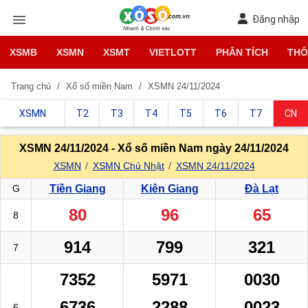
Đăng nhập
XSMB
XSMN
XSMT
VIETLOTT
PHÂN TÍCH
THỐ
Trang chủ
Xổ số miền Nam
XSMN 24/11/2024
XSMN
T2
T3
T4
T5
T6
T7
CN
XSMN 24/11/2024 - Xổ số miền Nam ngày 24/11/2024
XSMN
XSMN Chủ Nhật
XSMN 24/11/2024
G
Tiền Giang
Kiên Giang
Đà Lạt
80
96
65
8
914
799
321
7
7352
5971
0030
6736
2288
0023
6