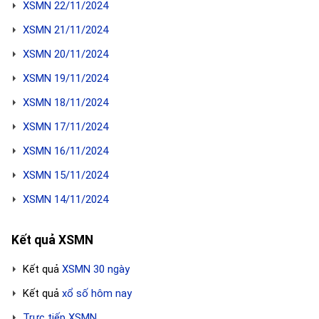
XSMN 22/11/2024
XSMN 21/11/2024
XSMN 20/11/2024
XSMN 19/11/2024
XSMN 18/11/2024
XSMN 17/11/2024
XSMN 16/11/2024
XSMN 15/11/2024
XSMN 14/11/2024
Kết quả XSMN
Kết quả
XSMN 30 ngày
Kết quả
xổ số hôm nay
Trực tiếp XSMN