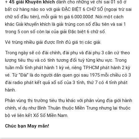
+
45 giải Khuyến khích
dành cho những vé chỉ sai 01 số ở
bất cứ hàng nào so với giải ĐẶC BIỆT 6 CHỮ SỐ (ngoại trừ sai
chữ số đầu tiên), mỗi giải trị giá 6.000.000đ. Nói một cách
khác Giải khuyến khích là giải trúng con số đầu tiên và sai 1
trong 5 con số còn lại của giải Đặc biệt 6 chữ số.
Vé trùng nhiều giải được lĩnh đủ giá trị các giải.
Trong ngày sẽ có đài chính, đài phụ và đài phụ 3 căn cứ theo
lượng tiêu thụ và có tính tương đối tuỳ từng khu vực. Trong
tuần mỗi tỉnh phát hành 1 kỳ vé, riêng TP.HCM phát hành 2 kỳ
vé. Từ “Đài” là do người dân quen gọi sau 1975 mỗi chiều có 3
đài radio phát kết quả xổ số của 3 tỉnh, thứ 7 có 4 tỉnh phát
hành.
Phân vùng thị trường tiêu thụ khác với phân vùng địa giới hành
chính, ví dụ như Bình Thuận thuộc Miền Trung nhưng lại thuộc
bộ vé liên kết Xổ Số Miền Nam.
Chúc bạn May mắn!