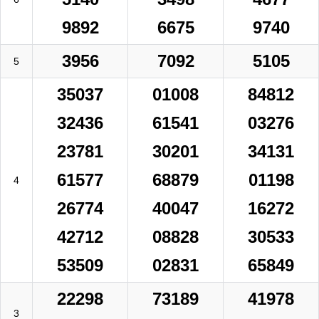
9892
6675
9740
3956
7092
5105
5
35037
01008
84812
32436
61541
03276
23781
30201
34131
61577
68879
01198
4
26774
40047
16272
42712
08828
30533
53509
02831
65849
22298
73189
41978
3