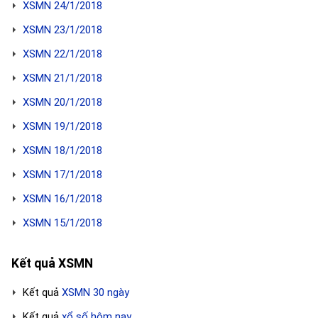
XSMN 24/1/2018
XSMN 23/1/2018
XSMN 22/1/2018
XSMN 21/1/2018
XSMN 20/1/2018
XSMN 19/1/2018
XSMN 18/1/2018
XSMN 17/1/2018
XSMN 16/1/2018
XSMN 15/1/2018
Kết quả XSMN
Kết quả
XSMN 30 ngày
Kết quả
xổ số hôm nay