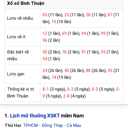
Xổ số Bình Thuận
05
(11 lần),
23
(11 lần),
50
(11 lần),
87
(11
Loto về nhiều
lần),
19
(10 lần)
12
(1 lần),
69
(1 lần),
94
(1 lần),
99
(1 lần),
Loto về ít
96
(2 lần)
Đặc biệt về
00
(2 lần),
76
(2 lần),
91
(1 lần),
93
(1 lần),
nhiều
94
(1 lần)
24
(26 lần),
43
(26 lần),
88
(26 lần),
93
(21
Loto gan
lần),
74
(19 lần)
Thống kê vị trí
8-1
(3 ngày),
0-2
(5 ngày),
8-2
(5 ngày),
0-
Bình Thuận
0
(5 ngày),
2-8
(4 ngày)
1.
Lịch mở thưởng XSKT
miền Nam
Thứ Hai:
TPHCM
-
Đồng Tháp
-
Cà Mau