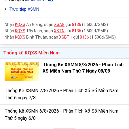
Trực tiếp XSMN
Nhận
KQXS
An Giang, soạn
XSAG
gửi
8136
(1.500đ/SMS)
Nhận
KQXS
Tây Ninh, soạn
XSTN
gửi
8136
(1.500đ/SMS)
Nhận
KQXS
Bình Thuận, soạn
XSBTH
gửi
8136
(1.500đ/SMS)
Thống kê KQXS Miền Nam
Thống Kê XSMN 8/8/2026 - Phân Tích
XS Miền Nam Thứ 7 Ngày 08/08
Thống Kê XSMN 7/8/2026 - Phân Tích Xổ Số Miền Nam
Thứ 6 ngày 7/8
Thống Kê XSMN 6/8/2026 - Phân Tích Xổ Số Miền Nam
Thứ 5 ngày 6/8