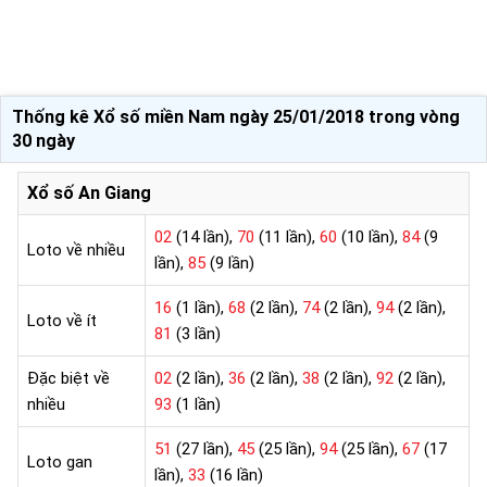
Thống kê Xổ số miền Nam ngày 25/01/2018 trong vòng
30 ngày
Xổ số An Giang
02
(14 lần),
70
(11 lần),
60
(10 lần),
84
(9
Loto về nhiều
lần),
85
(9 lần)
16
(1 lần),
68
(2 lần),
74
(2 lần),
94
(2 lần),
Loto về ít
81
(3 lần)
Đặc biệt về
02
(2 lần),
36
(2 lần),
38
(2 lần),
92
(2 lần),
nhiều
93
(1 lần)
51
(27 lần),
45
(25 lần),
94
(25 lần),
67
(17
Loto gan
lần),
33
(16 lần)