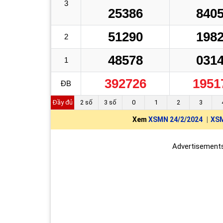
3
25386
840
51290
198
2
48578
031
1
392726
1951
ĐB
Đầy đủ
2 số
3 số
0
1
2
3
Xem
XSMN 24/2/2024
XSM
Advertisement