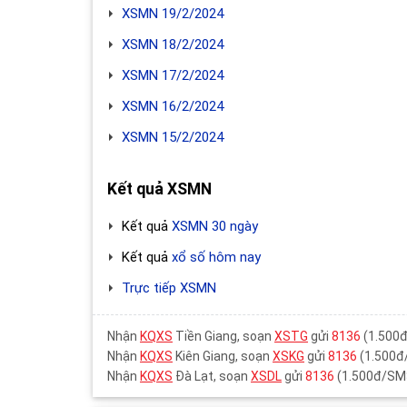
XSMN 19/2/2024
XSMN 18/2/2024
XSMN 17/2/2024
XSMN 16/2/2024
XSMN 15/2/2024
Kết quả XSMN
Kết quả
XSMN 30 ngày
Kết quả
xổ số hôm nay
Trực tiếp XSMN
Nhận
KQXS
Tiền Giang, soạn
XSTG
gửi
8136
(1.500
Nhận
KQXS
Kiên Giang, soạn
XSKG
gửi
8136
(1.500đ
Nhận
KQXS
Đà Lạt, soạn
XSDL
gửi
8136
(1.500đ/SM