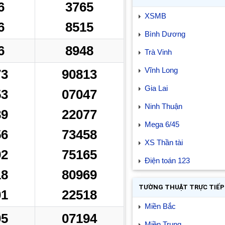
6
3765
XSMB
6
8515
Bình Dương
6
8948
Trà Vinh
Vĩnh Long
73
90813
Gia Lai
53
07047
Ninh Thuận
89
22077
Mega 6/45
56
73458
XS Thần tài
92
75165
Điện toán 123
18
80969
TƯỜNG THUẬT TRỰC TIẾP
01
22518
Miền Bắc
05
07194
Miền Trung