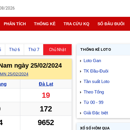
/08/2026
PHÂN TÍCH
THỐNG KÊ
TRA CỨU KQ
SỔ ĐẦU ĐUÔI
5
Thứ 6
Thứ 7
Chủ Nhật
THỐNG KÊ LOTO
Loto Gan
 Nam ngày 25/02/2024
TK Đầu-Đuôi
MN 25/02/2024
Tần suất Loto
ang
Đà Lạt
Theo Tổng
19
Từ 00 - 99
0
172
Giải Đặc biệt
4
9652
XỔ SỐ HÔM QUA