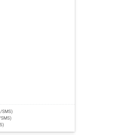
đ/SMS)
/SMS)
S)