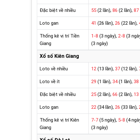
Đặc biệt về nhiều
55
(2 lần),
86
(2 lần),
87
Loto gan
41
(26 lần),
26
(22 lần),
Thống kê vị trí Tiền
1-8
(3 ngày),
2-8
(3 ngà
Giang
(3 ngày)
Xổ số Kiên Giang
Loto về nhiều
12
(13 lần),
37
(12 lần),
Loto về ít
29
(1 lần),
34
(1 lần),
38
Đặc biệt về nhiều
25
(2 lần),
66
(2 lần),
13
Loto gan
22
(34 lần),
26
(33 lần),
Thống kê vị trí Kiên
7-7
(5 ngày),
5-8
(4 ngà
Giang
(3 ngày)