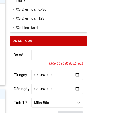
Thứ 7
XS Điện toán 6x36
XS Điện toán 123
XS Thần tài 4
DÒ KẾT QUẢ
Bộ số:
Nhập bộ số để dò kết quả
Từ ngày:
Đến ngày:
Tỉnh TP: