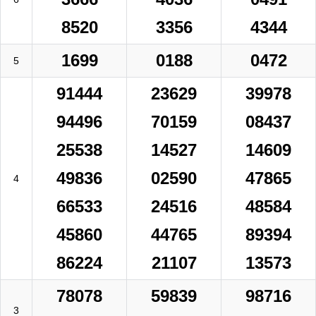
8520
3356
4344
1699
0188
0472
5
91444
23629
39978
94496
70159
08437
25538
14527
14609
49836
02590
47865
4
66533
24516
48584
45860
44765
89394
86224
21107
13573
78078
59839
98716
3