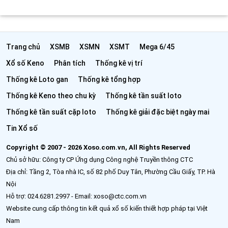
Trang chủ
XSMB
XSMN
XSMT
Mega 6/45
Xổ số Keno
Phân tích
Thống kê vị trí
Thống kê Loto gan
Thống kê tổng hợp
Thống kê Keno theo chu kỳ
Thống kê tần suất loto
Thống kê tần suất cặp loto
Thống kê giải đặc biệt ngày mai
Tin Xổ số
Copyright © 2007 - 2026 Xoso.com.vn, All Rights Reserved
Chủ sở hữu: Công ty CP Ứng dụng Công nghệ Truyền thông CTC
Địa chỉ: Tầng 2, Tòa nhà IC, số 82 phố Duy Tân, Phường Cầu Giấy, TP. Hà
Nội
Hỗ trợ: 024.6281.2997 - Email: xoso@ctc.com.vn
Website cung cấp thông tin kết quả xổ số kiến thiết hợp pháp tại Việt
Nam