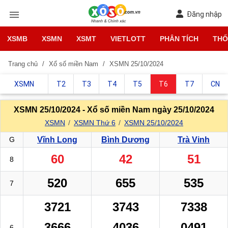
Đăng nhập
XSMB
XSMN
XSMT
VIETLOTT
PHÂN TÍCH
THỐ
Trang chủ
Xổ số miền Nam
XSMN 25/10/2024
XSMN
T2
T3
T4
T5
T6
T7
CN
XSMN 25/10/2024 - Xổ số miền Nam ngày 25/10/2024
XSMN
XSMN Thứ 6
XSMN 25/10/2024
G
Vĩnh Long
Bình Dương
Trà Vinh
60
42
51
8
520
655
535
7
3721
3743
7338
3666
4036
0491
6