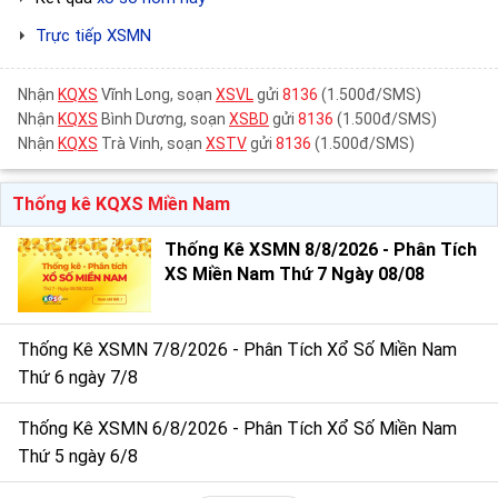
Trực tiếp XSMN
Nhận
KQXS
Vĩnh Long, soạn
XSVL
gửi
8136
(1.500đ/SMS)
Nhận
KQXS
Bình Dương, soạn
XSBD
gửi
8136
(1.500đ/SMS)
Nhận
KQXS
Trà Vinh, soạn
XSTV
gửi
8136
(1.500đ/SMS)
Thống kê KQXS Miền Nam
Thống Kê XSMN 8/8/2026 - Phân Tích
XS Miền Nam Thứ 7 Ngày 08/08
Thống Kê XSMN 7/8/2026 - Phân Tích Xổ Số Miền Nam
Thứ 6 ngày 7/8
Thống Kê XSMN 6/8/2026 - Phân Tích Xổ Số Miền Nam
Thứ 5 ngày 6/8