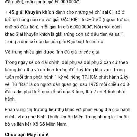
đầu tiên), mỗi giải trị giá 50.000.000đ.
+
45 giải Khuyến khích
dành cho những vé chỉ sai 01 số ở
bất cứ hàng nào so với giải ĐẶC BIỆT 6 CHỮ SỐ (ngoại trừ sai
chữ số đầu tiên), mỗi giải trị giá 6.000.000đ. Nói một cách
khác Giải khuyến khích là giải trúng con số đầu tiên và sai 1
trong 5 con số còn lại của giải Đặc biệt 6 chữ số.
Vé trùng nhiều giải được lĩnh đủ giá trị các giải.
Trong ngày sẽ có đài chính, đài phụ và đài phụ 3 căn cứ theo
lượng tiêu thụ và có tính tương đối tuỳ từng khu vực. Trong
tuần mỗi tỉnh phát hành 1 kỳ vé, riêng TP.HCM phát hành 2 kỳ
vé. Từ “Đài” là do người dân quen gọi sau 1975 mỗi chiều có 3
đài radio phát kết quả xổ số của 3 tỉnh, thứ 7 có 4 tỉnh phát
hành.
Phân vùng thị trường tiêu thụ khác với phân vùng địa giới hành
chính, ví dụ như Bình Thuận thuộc Miền Trung nhưng lại thuộc
bộ vé liên kết Xổ Số Miền Nam.
Chúc bạn May mắn!