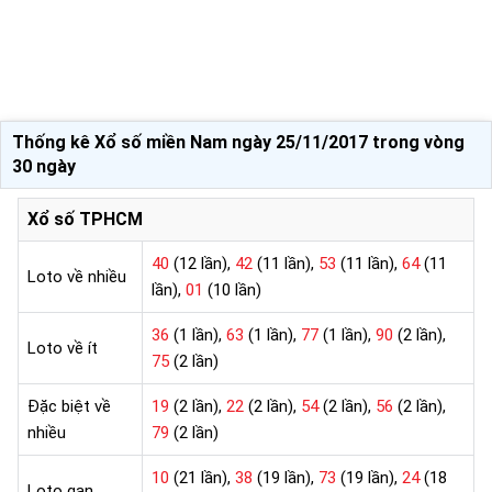
Thống kê Xổ số miền Nam ngày 25/11/2017 trong vòng
30 ngày
Xổ số TPHCM
40
(12 lần),
42
(11 lần),
53
(11 lần),
64
(11
Loto về nhiều
lần),
01
(10 lần)
36
(1 lần),
63
(1 lần),
77
(1 lần),
90
(2 lần),
Loto về ít
75
(2 lần)
Đặc biệt về
19
(2 lần),
22
(2 lần),
54
(2 lần),
56
(2 lần),
nhiều
79
(2 lần)
10
(21 lần),
38
(19 lần),
73
(19 lần),
24
(18
Loto gan