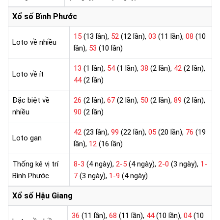
Xổ số Bình Phước
15
(13 lần),
52
(12 lần),
03
(11 lần),
08
(10
Loto về nhiều
lần),
53
(10 lần)
13
(1 lần),
54
(1 lần),
38
(2 lần),
42
(2 lần),
Loto về ít
44
(2 lần)
Đặc biệt về
26
(2 lần),
67
(2 lần),
50
(2 lần),
89
(2 lần),
nhiều
90
(2 lần)
42
(23 lần),
99
(22 lần),
05
(20 lần),
76
(19
Loto gan
lần),
12
(16 lần)
Thống kê vị trí
8-3
(4 ngày),
2-5
(4 ngày),
2-0
(3 ngày),
1-
Bình Phước
7
(3 ngày),
1-9
(4 ngày)
Xổ số Hậu Giang
36
(11 lần),
68
(11 lần),
44
(10 lần),
04
(10