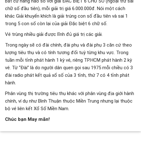
bất cứ hàng nào so với giải ĐẶC BIỆT 6 CHỮ SỐ (ngoại trừ sai
chữ số đầu tiên), mỗi giải trị giá 6.000.000đ. Nói một cách
khác Giải khuyến khích là giải trúng con số đầu tiên và sai 1
trong 5 con số còn lại của giải Đặc biệt 6 chữ số.
Vé trùng nhiều giải được lĩnh đủ giá trị các giải.
Trong ngày sẽ có đài chính, đài phụ và đài phụ 3 căn cứ theo
lượng tiêu thụ và có tính tương đối tuỳ từng khu vực. Trong
tuần mỗi tỉnh phát hành 1 kỳ vé, riêng TP.HCM phát hành 2 kỳ
vé. Từ “Đài” là do người dân quen gọi sau 1975 mỗi chiều có 3
đài radio phát kết quả xổ số của 3 tỉnh, thứ 7 có 4 tỉnh phát
hành.
Phân vùng thị trường tiêu thụ khác với phân vùng địa giới hành
chính, ví dụ như Bình Thuận thuộc Miền Trung nhưng lại thuộc
bộ vé liên kết Xổ Số Miền Nam.
Chúc bạn May mắn!