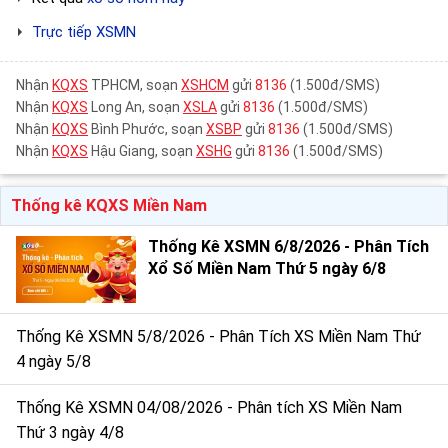
Trực tiếp XSMN
Nhận
KQXS
TPHCM, soạn
XSHCM
gửi
8136
(1.500đ/SMS)
Nhận
KQXS
Long An, soạn
XSLA
gửi
8136
(1.500đ/SMS)
Nhận
KQXS
Bình Phước, soạn
XSBP
gửi
8136
(1.500đ/SMS)
Nhận
KQXS
Hậu Giang, soạn
XSHG
gửi
8136
(1.500đ/SMS)
Thống kê KQXS Miền Nam
Thống Kê XSMN 6/8/2026 - Phân Tích
Xổ Số Miền Nam Thứ 5 ngày 6/8
Thống Kê XSMN 5/8/2026 - Phân Tích XS Miền Nam Thứ
4 ngày 5/8
Thống Kê XSMN 04/08/2026 - Phân tích XS Miền Nam
Thứ 3 ngày 4/8