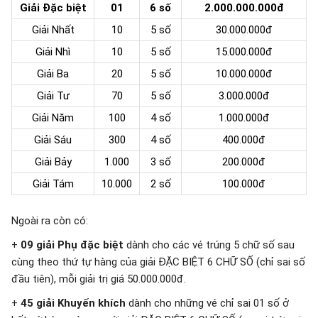
Giải Đặc biệt
01
6 số
2.000.000.000đ
Giải Nhất
10
5 số
30.000.000đ
Giải Nhì
10
5 số
15.000.000đ
Giải Ba
20
5 số
10.000.000đ
Giải Tư
70
5 số
3.000.000đ
Giải Năm
100
4 số
1.000.000đ
Giải Sáu
300
4 số
400.000đ
Giải Bảy
1.000
3 số
200.000đ
Giải Tám
10.000
2 số
100.000đ
Ngoài ra còn có:
+
09 giải Phụ đặc biệt
dành cho các vé trúng 5 chữ số sau
cùng theo thứ tự hàng của giải ĐẶC BIỆT 6 CHỮ SỐ (chỉ sai số
đầu tiên), mỗi giải trị giá 50.000.000đ.
+
45 giải Khuyến khích
dành cho những vé chỉ sai 01 số ở