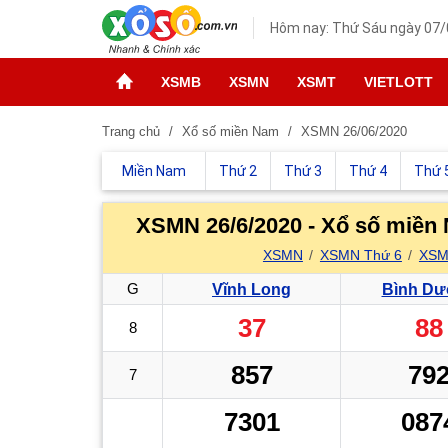
Hôm nay: Thứ Sáu ngày 07
XSMB
XSMN
XSMT
VIETLOTT
Trang chủ
Xổ số miền Nam
XSMN 26/06/2020
Miền Nam
Thứ 2
Thứ 3
Thứ 4
Thứ 
XSMN 26/6/2020 - Xổ số miền
XSMN
XSMN Thứ 6
XSM
G
Vĩnh Long
Bình Dư
37
88
8
857
79
7
7301
087