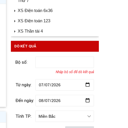
Thứ 7
XS Điện toán 6x36
XS Điện toán 123
XS Thần tài 4
DÒ KẾT QUẢ
Bộ số:
Nhập bộ số để dò kết quả
Từ ngày:
Đến ngày:
Tỉnh TP: