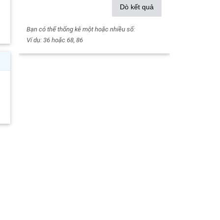
Dò kết quả
Bạn có thể thống kê một hoặc nhiều số:
Ví dụ: 36 hoặc 68, 86