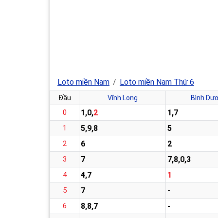
Loto miền Nam
Loto miền Nam Thứ 6
Đầu
Vĩnh Long
Bình Dư
0
1,0,
2
1,7
1
5,9,8
5
2
6
2
3
7
7,8,0,3
4
4,7
1
5
7
-
6
8,8,7
-