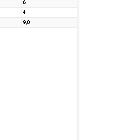
6
4
9,0