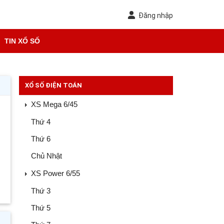
Đăng nhập
TIN XỔ SỐ
XỔ SỐ ĐIỆN TOÁN
XS Mega 6/45
Thứ 4
Thứ 6
Chủ Nhật
XS Power 6/55
Thứ 3
Thứ 5