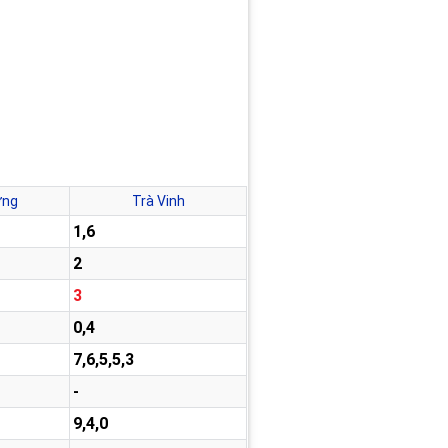
ơng
Trà Vinh
1,6
2
3
0,4
7,6,5,5,3
-
9,4,0