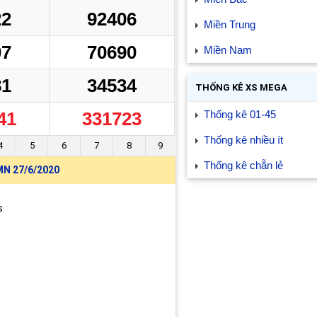
22
92406
Miền Trung
07
70690
Miền Nam
81
34534
THỐNG KÊ XS MEGA
41
331723
Thống kê 01-45
Thống kê nhiều ít
4
5
6
7
8
9
Thống kê chẵn lẻ
N 27/6/2020
s