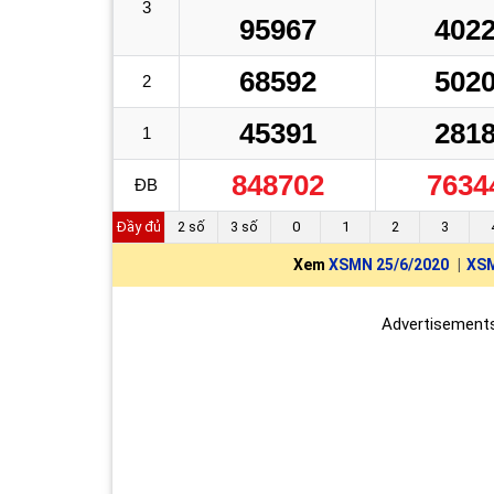
3
95967
402
68592
502
2
45391
281
1
848702
7634
ĐB
Đầy đủ
2 số
3 số
0
1
2
3
Xem
XSMN 25/6/2020
XSM
Advertisement