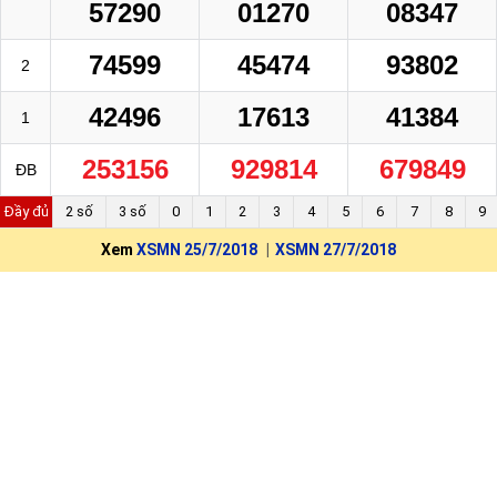
57290
01270
08347
74599
45474
93802
2
42496
17613
41384
1
253156
929814
679849
ĐB
Đầy đủ
2 số
3 số
0
1
2
3
4
5
6
7
8
9
Xem
XSMN 25/7/2018
XSMN 27/7/2018