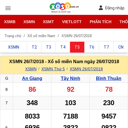
Đăng nhập
XSMB
XSMN
XSMT
VIETLOTT
PHÂN TÍCH
THỐ
Trang chủ
Xổ số miền Nam
XSMN 26/07/2018
XSMN
T2
T3
T4
T5
T6
T7
CN
XSMN 26/7/2018 - Xổ số miền Nam ngày 26/07/2018
XSMN
XSMN Thứ 5
XSMN 26/07/2018
G
An Giang
Tây Ninh
Bình Thuận
86
92
78
8
348
103
230
7
8033
7188
9457
6936
2822
0822
6