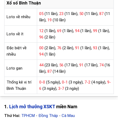
Xổ số Bình Thuận
05
(11 lần),
23
(11 lần),
50
(11 lần),
87
(11
Loto về nhiều
lần),
19
(10 lần)
12
(1 lần),
69
(1 lần),
94
(1 lần),
99
(1 lần),
Loto về ít
96
(2 lần)
Đặc biệt về
00
(2 lần),
76
(2 lần),
91
(1 lần),
93
(1 lần),
nhiều
94
(1 lần)
44
(23 lần),
56
(17 lần),
91
(17 lần),
74
(16
Loto gan
lần),
87
(14 lần)
Thống kê vị trí
0-0
(5 ngày),
0-1
(3 ngày),
7-2
(4 ngày),
9-
Bình Thuận
6
(3 ngày),
3-7
(3 ngày)
1.
Lịch mở thưởng XSKT
miền Nam
Thứ Hai:
TPHCM
-
Đồng Tháp
-
Cà Mau