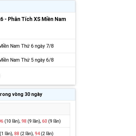
6 - Phân Tích XS Miền Nam
Miền Nam Thứ 6 ngày 7/8
Miền Nam Thứ 5 ngày 6/8
trong vòng 30 ngày
96
(10 lần),
98
(9 lần),
60
(9 lần)
(1 lần),
88
(2 lần),
94
(2 lần)