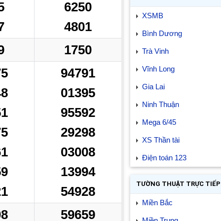
5
6250
XSMB
7
4801
Bình Dương
9
1750
Trà Vinh
Vĩnh Long
75
94791
Gia Lai
48
01395
Ninh Thuận
51
95592
Mega 6/45
75
29298
XS Thần tài
61
03008
Điện toán 123
59
13994
TƯỜNG THUẬT TRỰC TIẾP
21
54928
Miền Bắc
08
59659
Miền Trung