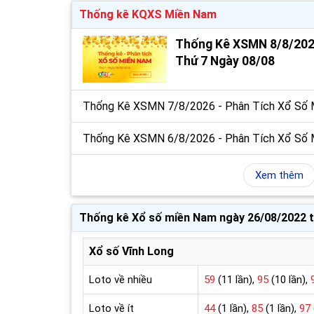
Thống kê KQXS Miền Nam
Thống Kê XSMN 8/8/202
Thứ 7 Ngày 08/08
Thống Kê XSMN 7/8/2026 - Phân Tích Xổ Số 
Thống Kê XSMN 6/8/2026 - Phân Tích Xổ Số 
Xem thêm
Thống kê Xổ số miền Nam ngày 26/08/2022 
Xổ số Vĩnh Long
Loto về nhiều
59
(11 lần),
95
(10 lần),
Loto về ít
44
(1 lần),
85
(1 lần),
97