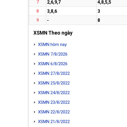
7
2,6,9,7
4,8,5,5
8
3,8,6
3
9
-
8
XSMN Theo ngày
XSMN hôm nay
XSMN 7/8/2026
XSMN 6/8/2026
XSMN 27/8/2022
XSMN 25/8/2022
XSMN 24/8/2022
XSMN 23/8/2022
XSMN 22/8/2022
XSMN 21/8/2022