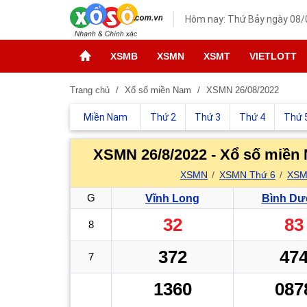
Hôm nay: Thứ Bảy ngày 08
XSMB
XSMN
XSMT
VIETLOTT
Trang chủ
Xổ số miền Nam
XSMN 26/08/2022
Miền Nam
Thứ 2
Thứ 3
Thứ 4
Thứ 
XSMN 26/8/2022 - Xổ số miền
XSMN
XSMN Thứ 6
XSM
G
Vĩnh Long
Bình Dư
32
83
8
372
47
7
1360
087