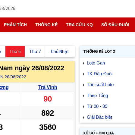
/08/2026
PHÂN TÍCH
THỐNG KÊ
TRA CỨU KQ
SỔ ĐẦU ĐUÔI
5
Thứ 6
Thứ 7
Chủ Nhật
THỐNG KÊ LOTO
Loto Gan
 Nam ngày 26/08/2022
TK Đầu-Đuôi
N 26/08/2022
Tần suất Loto
ơng
Trà Vinh
Theo Tổng
90
Từ 00 - 99
4
892
Giải Đặc biệt
8
3560
XỔ SỐ HÔM QUA