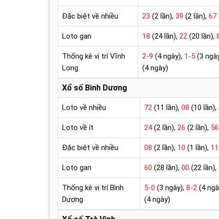
Đặc biệt về nhiều
23
(2 lần),
39
(2 lần),
67
Loto gan
18
(24 lần),
22
(20 lần),
Thống kê vị trí Vĩnh
2-9
(4 ngày),
1-5
(3 ngà
Long
(4 ngày)
Xổ số Bình Dương
Loto về nhiều
72
(11 lần),
08
(10 lần),
Loto về ít
24
(2 lần),
26
(2 lần),
56
Đặc biệt về nhiều
08
(2 lần),
10
(1 lần),
11
Loto gan
60
(28 lần),
00
(22 lần),
Thống kê vị trí Bình
5-0
(3 ngày),
8-2
(4 ngà
Dương
(4 ngày)