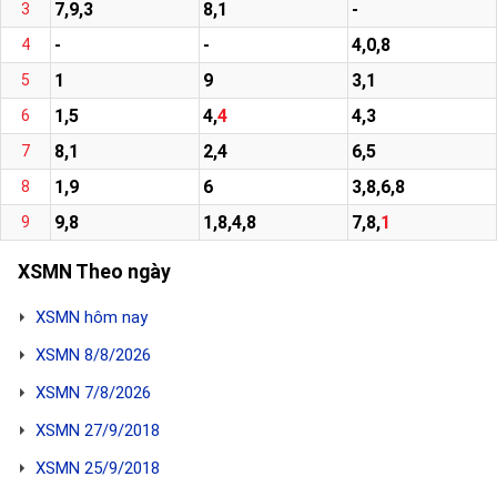
7,9,3
8,1
-
3
-
-
4,0,8
4
1
9
3,1
5
1,5
4,
4
4,3
6
8,1
2,4
6,5
7
1,9
6
3,8,6,8
8
9,8
1,8,4,8
7,8,
1
9
XSMN Theo ngày
XSMN hôm nay
XSMN 8/8/2026
XSMN 7/8/2026
XSMN 27/9/2018
XSMN 25/9/2018