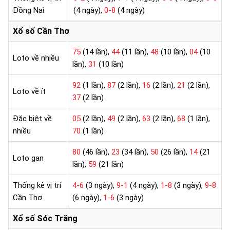
Đồng Nai
(4 ngày),
0-8
(4 ngày)
Xổ số Cần Thơ
75
(14 lần),
44
(11 lần),
48
(10 lần),
04
(10
Loto về nhiều
lần),
31
(10 lần)
92
(1 lần),
87
(2 lần),
16
(2 lần),
21
(2 lần),
Loto về ít
37
(2 lần)
Đặc biệt về
05
(2 lần),
49
(2 lần),
63
(2 lần),
68
(1 lần),
nhiều
70
(1 lần)
80
(46 lần),
23
(34 lần),
50
(26 lần),
14
(21
Loto gan
lần),
59
(21 lần)
Thống kê vị trí
4-6
(3 ngày),
9-1
(4 ngày),
1-8
(3 ngày),
9-8
Cần Thơ
(6 ngày),
1-6
(3 ngày)
Xổ số Sóc Trăng