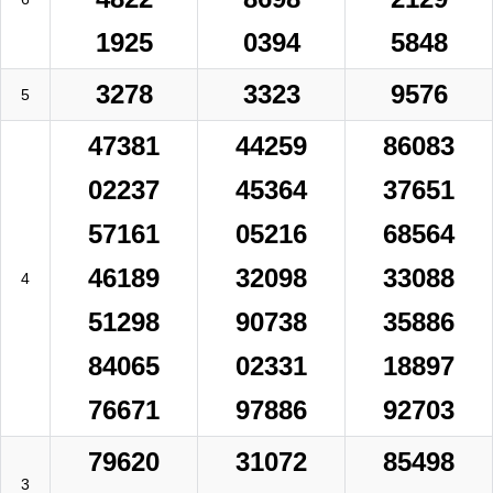
1925
0394
5848
3278
3323
9576
5
47381
44259
86083
02237
45364
37651
57161
05216
68564
46189
32098
33088
4
51298
90738
35886
84065
02331
18897
76671
97886
92703
79620
31072
85498
3