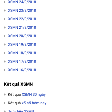
XSMN 24/9/2018
XSMN 23/9/2018
XSMN 22/9/2018
XSMN 21/9/2018
XSMN 20/9/2018
XSMN 19/9/2018
XSMN 18/9/2018
XSMN 17/9/2018
XSMN 16/9/2018
Kết quả XSMN
Kết quả
XSMN 30 ngày
Kết quả
xổ số hôm nay
Trực tiếp XSMN