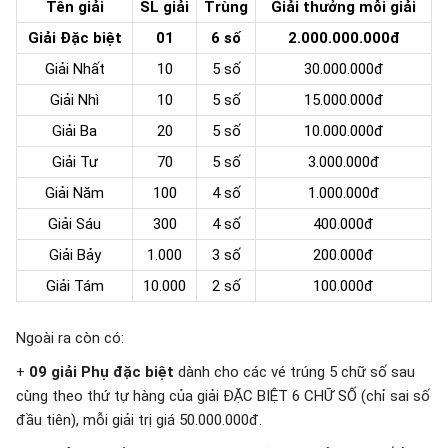
Tên giải
SL giải
Trùng
Giải thưởng mỗi giải
Giải Đặc biệt
01
6 số
2.000.000.000đ
Giải Nhất
10
5 số
30.000.000đ
Giải Nhì
10
5 số
15.000.000đ
Giải Ba
20
5 số
10.000.000đ
Giải Tư
70
5 số
3.000.000đ
Giải Năm
100
4 số
1.000.000đ
Giải Sáu
300
4 số
400.000đ
Giải Bảy
1.000
3 số
200.000đ
Giải Tám
10.000
2 số
100.000đ
Ngoài ra còn có:
+
09 giải Phụ đặc biệt
dành cho các vé trúng 5 chữ số sau
cùng theo thứ tự hàng của giải ĐẶC BIỆT 6 CHỮ SỐ (chỉ sai số
đầu tiên), mỗi giải trị giá 50.000.000đ.