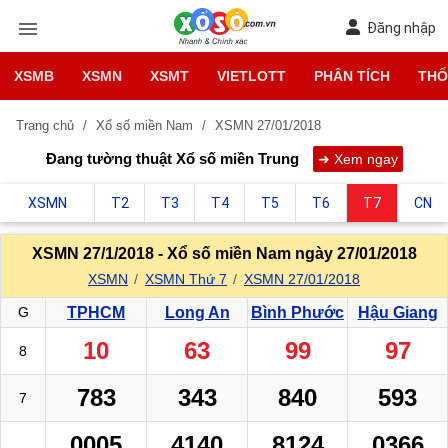
Đăng nhập
XSMB
XSMN
XSMT
VIETLOTT
PHÂN TÍCH
THỐ
Trang chủ
Xổ số miền Nam
XSMN 27/01/2018
Đang tường thuật Xổ số
miền Trung
➜ Xem ngay
XSMN
T2
T3
T4
T5
T6
T7
CN
XSMN 27/1/2018 - Xổ số miền Nam ngày 27/01/2018
XSMN
XSMN Thứ 7
XSMN 27/01/2018
G
TPHCM
Long An
Bình Phước
Hậu Giang
10
63
99
97
8
783
343
840
593
7
0005
4140
8124
0366