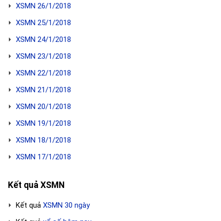
XSMN 26/1/2018
XSMN 25/1/2018
XSMN 24/1/2018
XSMN 23/1/2018
XSMN 22/1/2018
XSMN 21/1/2018
XSMN 20/1/2018
XSMN 19/1/2018
XSMN 18/1/2018
XSMN 17/1/2018
Kết quả XSMN
Kết quả
XSMN 30 ngày