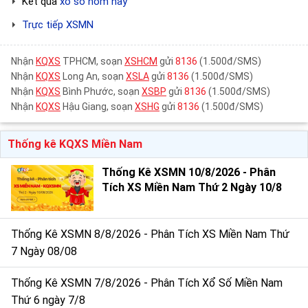
Kết quả
xổ số hôm nay
Trực tiếp XSMN
Nhận
KQXS
TPHCM, soạn
XSHCM
gửi
8136
(1.500đ/SMS)
Nhận
KQXS
Long An, soạn
XSLA
gửi
8136
(1.500đ/SMS)
Nhận
KQXS
Bình Phước, soạn
XSBP
gửi
8136
(1.500đ/SMS)
Nhận
KQXS
Hậu Giang, soạn
XSHG
gửi
8136
(1.500đ/SMS)
Thống kê KQXS Miền Nam
Thống Kê XSMN 10/8/2026 - Phân
Tích XS Miền Nam Thứ 2 Ngày 10/8
Thống Kê XSMN 8/8/2026 - Phân Tích XS Miền Nam Thứ
7 Ngày 08/08
Thống Kê XSMN 7/8/2026 - Phân Tích Xổ Số Miền Nam
Thứ 6 ngày 7/8