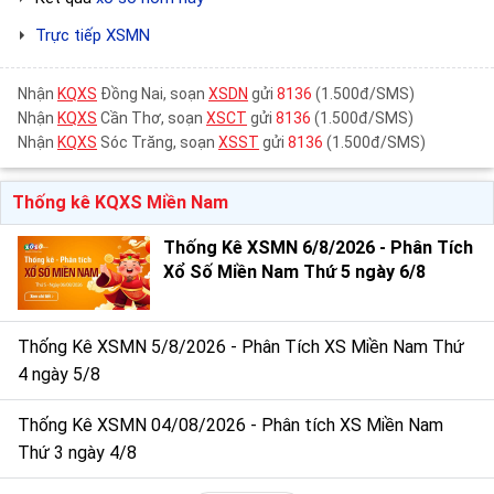
Trực tiếp XSMN
Nhận
KQXS
Đồng Nai, soạn
XSDN
gửi
8136
(1.500đ/SMS)
Nhận
KQXS
Cần Thơ, soạn
XSCT
gửi
8136
(1.500đ/SMS)
Nhận
KQXS
Sóc Trăng, soạn
XSST
gửi
8136
(1.500đ/SMS)
Thống kê KQXS Miền Nam
Thống Kê XSMN 6/8/2026 - Phân Tích
Xổ Số Miền Nam Thứ 5 ngày 6/8
Thống Kê XSMN 5/8/2026 - Phân Tích XS Miền Nam Thứ
4 ngày 5/8
Thống Kê XSMN 04/08/2026 - Phân tích XS Miền Nam
Thứ 3 ngày 4/8