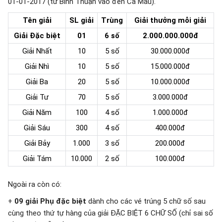
01-01-2017 (từ Bình Thuận vào đến Cà Mau).
Tên giải
SL giải
Trùng
Giải thưởng mỗi giải
Giải Đặc biệt
01
6 số
2.000.000.000đ
Giải Nhất
10
5 số
30.000.000đ
Giải Nhì
10
5 số
15.000.000đ
Giải Ba
20
5 số
10.000.000đ
Giải Tư
70
5 số
3.000.000đ
Giải Năm
100
4 số
1.000.000đ
Giải Sáu
300
4 số
400.000đ
Giải Bảy
1.000
3 số
200.000đ
Giải Tám
10.000
2 số
100.000đ
Ngoài ra còn có:
+
09 giải Phụ đặc biệt
dành cho các vé trúng 5 chữ số sau
cùng theo thứ tự hàng của giải ĐẶC BIỆT 6 CHỮ SỐ (chỉ sai số