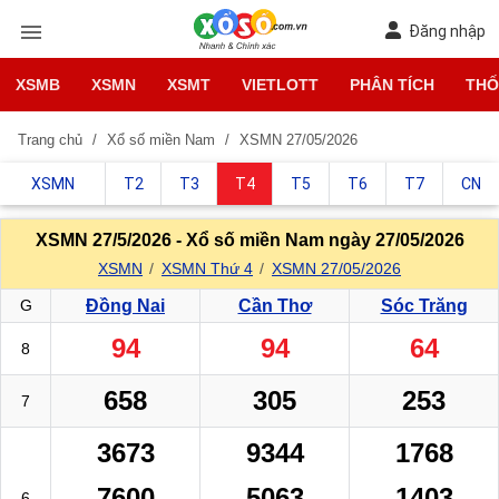
Đăng nhập
XSMB
XSMN
XSMT
VIETLOTT
PHÂN TÍCH
THỐ
Trang chủ
Xổ số miền Nam
XSMN 27/05/2026
XSMN
T2
T3
T4
T5
T6
T7
CN
XSMN 27/5/2026 - Xổ số miền Nam ngày 27/05/2026
XSMN
XSMN Thứ 4
XSMN 27/05/2026
G
Đồng Nai
Cần Thơ
Sóc Trăng
94
94
64
8
658
305
253
7
3673
9344
1768
7600
5063
1403
6