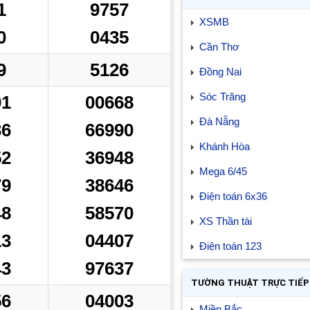
1
9757
XSMB
0
0435
Cần Thơ
9
5126
Đồng Nai
Sóc Trăng
01
00668
Đà Nẵng
36
66990
Khánh Hòa
52
36948
Mega 6/45
79
38646
Điện toán 6x36
48
58570
XS Thần tài
13
04407
Điện toán 123
43
97637
TƯỜNG THUẬT TRỰC TIẾP
56
04003
Miền Bắc