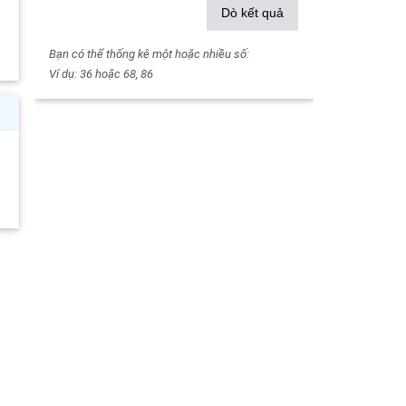
Dò kết quả
Bạn có thể thống kê một hoặc nhiều số:
Ví dụ: 36 hoặc 68, 86