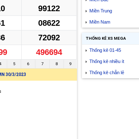
10
99122
Miền Trung
61
08622
Miền Nam
36
72092
THỐNG KÊ XS MEGA
99
496694
Thống kê 01-45
Thống kê nhiều ít
4
5
6
7
8
9
Thống kê chẵn lẻ
N 30/3/2023
s