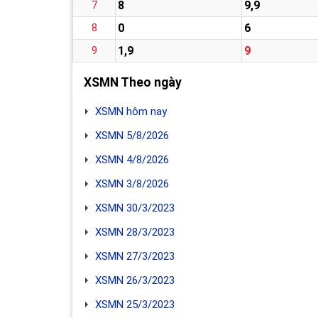
7
8
9,9
8
0
6
9
1,9
9
XSMN Theo ngày
XSMN hôm nay
XSMN 5/8/2026
XSMN 4/8/2026
XSMN 3/8/2026
XSMN 30/3/2023
XSMN 28/3/2023
XSMN 27/3/2023
XSMN 26/3/2023
XSMN 25/3/2023