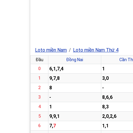
Loto miền Nam
Loto miền Nam Thứ 4
Đầu
Đồng Nai
Cần T
0
6,1,7,4
1
1
9,7,8
3,0
2
8
-
3
-
8,6,6
4
1
8,3
5
9,9,1
2,0,2,6
6
7,
7
1,1