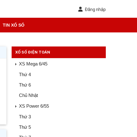
Đăng nhập
TIN XỔ SỐ
XỔ SỐ ĐIỆN TOÁN
XS Mega 6/45
Thứ 4
Thứ 6
Chủ Nhật
XS Power 6/55
Thứ 3
Thứ 5