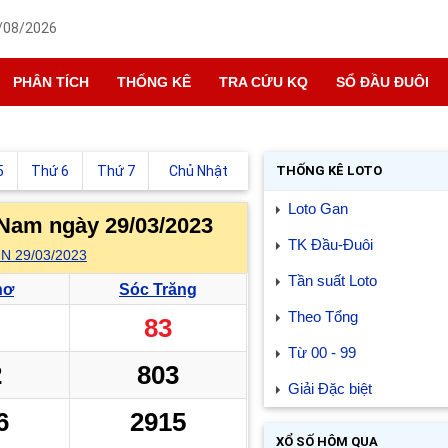
6/08/2026
PHÂN TÍCH
THỐNG KÊ
TRA CỨU KQ
SỔ ĐẦU ĐUÔI
5
Thứ 6
Thứ 7
Chủ Nhật
THỐNG KÊ LOTO
Loto Gan
 Nam ngày 29/03/2023
TK Đầu-Đuôi
N 29/03/2023
Tần suất Loto
hơ
Sóc Trăng
Theo Tổng
83
Từ 00 - 99
2
803
Giải Đặc biệt
6
2915
XỔ SỐ HÔM QUA