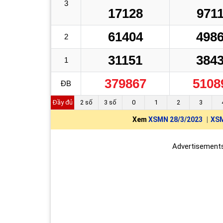
3
17128
971
61404
498
2
31151
384
1
379867
5108
ĐB
Đầy đủ
2 số
3 số
0
1
2
3
Xem
XSMN 28/3/2023
XSM
Advertisement