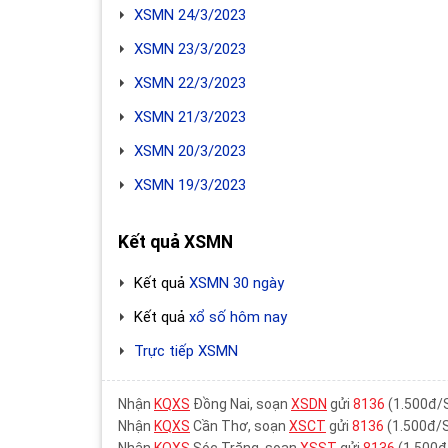
XSMN 24/3/2023
XSMN 23/3/2023
XSMN 22/3/2023
XSMN 21/3/2023
XSMN 20/3/2023
XSMN 19/3/2023
Kết quả XSMN
Kết quả
XSMN 30 ngày
Kết quả
xổ số hôm nay
Trực tiếp XSMN
Nhận
KQXS
Đồng Nai, soạn
XSDN
gửi
8136
(1.500đ/
Nhận
KQXS
Cần Thơ, soạn
XSCT
gửi
8136
(1.500đ/