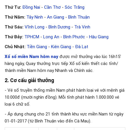
Thứ Tư:
Đồng Nai
-
Cần Thơ
-
Sóc Trăng
Thứ Năm:
Tây Ninh
-
An Giang
-
Bình Thuận
Thứ Sáu:
Vĩnh Long
-
Bình Dương
-
Trà Vinh
Thứ Bảy:
TPHCM
-
Long An
-
Bình Phước
-
Hậu Giang
Chủ Nhật:
Tiền Giang
-
Kiên Giang
-
Đà Lạt
Xổ số miền Nam hôm nay
được mở thưởng vào lúc 16h15'
hàng ngày, Quay thưởng trực tiếp Xổ số kiến thiết các tỉnh/
thành miền Nam hôm nay Nhanh và Chính xác.
2. Cơ cấu giải thưởng
- Vé số truyền thống miền Nam phát hành loại vé với mệnh giá
10.000đ (mười nghìn đồng). Mỗi tỉnh phát hành 1.000.000 vé
loại 6 chữ số.
- Áp dụng chung cho 21 tỉnh thành khu vực miền Nam từ ngày
01-01-2017 (từ Bình Thuận vào đến Cà Mau).