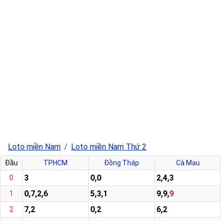
Loto miền Nam
Loto miền Nam Thứ 2
Đầu
TPHCM
Đồng Tháp
Cà Mau
3
0,0
2,4,3
0
0,7,2,6
5,3,1
9,9,
9
1
7,2
0,2
6,2
2