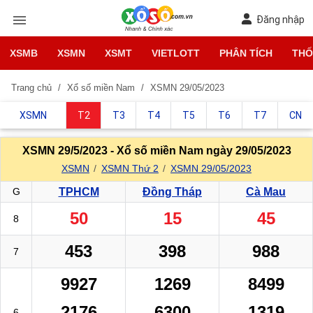
Đăng nhập
XSMB
XSMN
XSMT
VIETLOTT
PHÂN TÍCH
THỐ
Trang chủ
Xổ số miền Nam
XSMN 29/05/2023
XSMN
T2
T3
T4
T5
T6
T7
CN
XSMN 29/5/2023 - Xổ số miền Nam ngày 29/05/2023
XSMN
XSMN Thứ 2
XSMN 29/05/2023
G
TPHCM
Đồng Tháp
Cà Mau
50
15
45
8
453
398
988
7
9927
1269
8499
2176
6300
1319
6