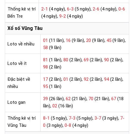
Thống kê vị trí
2-1
(4 ngày),
6-3
(5 ngày),
2-6
(4 ngày),
0-6
Bến Tre
(4 ngày),
9-2
(4 ngày)
Xổ số Vũng Tàu
01
(11 lần),
16
(9 lần),
20
(9 lần),
45
(9 lần),
Loto về nhiều
58
(9 lần)
81
(1 lần),
80
(2 lần),
69
(2 lần),
90
(2 lần),
Loto về ít
98
(2 lần)
Đặc biệt về
17
(2 lần),
01
(2 lần),
92
(2 lần),
94
(2 lần),
nhiều
95
(1 lần)
39
(26 lần),
62
(21 lần),
70
(21 lần),
67
(18
Loto gan
lần),
02
(16 lần)
Thống kê vị trí
8-1
(5 ngày),
7-3
(5 ngày),
3-7
(3 ngày),
7-
Vũng Tàu
0
(3 ngày),
0-8
(4 ngày)