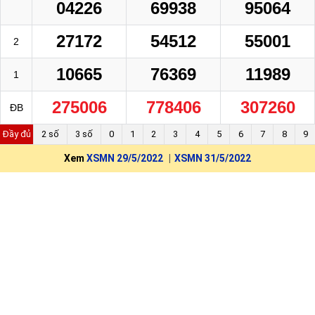
04226
69938
95064
27172
54512
55001
2
10665
76369
11989
1
275006
778406
307260
ĐB
Đầy đủ
2 số
3 số
0
1
2
3
4
5
6
7
8
9
Xem
XSMN 29/5/2022
XSMN 31/5/2022