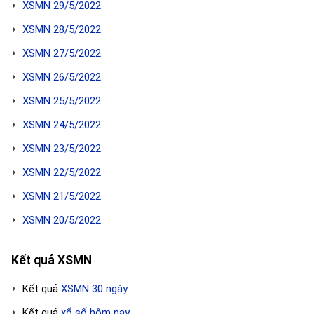
XSMN 29/5/2022
XSMN 28/5/2022
XSMN 27/5/2022
XSMN 26/5/2022
XSMN 25/5/2022
XSMN 24/5/2022
XSMN 23/5/2022
XSMN 22/5/2022
XSMN 21/5/2022
XSMN 20/5/2022
Kết quả XSMN
Kết quả
XSMN 30 ngày
Kết quả
xổ số hôm nay