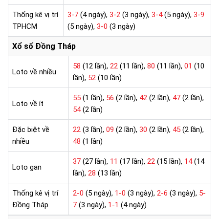
Thống kê vị trí
3-7
(4 ngày),
3-2
(3 ngày),
3-4
(5 ngày),
3-9
TPHCM
(5 ngày),
3-0
(3 ngày)
Xổ số Đồng Tháp
58
(12 lần),
22
(11 lần),
80
(11 lần),
01
(10
Loto về nhiều
lần),
52
(10 lần)
55
(1 lần),
56
(2 lần),
42
(2 lần),
47
(2 lần),
Loto về ít
54
(2 lần)
Đặc biệt về
22
(3 lần),
09
(2 lần),
30
(2 lần),
45
(2 lần),
nhiều
48
(1 lần)
37
(27 lần),
11
(17 lần),
22
(15 lần),
14
(14
Loto gan
lần),
28
(13 lần)
Thống kê vị trí
2-0
(5 ngày),
1-0
(3 ngày),
2-6
(3 ngày),
5-
Đồng Tháp
7
(3 ngày),
1-1
(4 ngày)