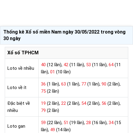
Thống kê Xổ số miền Nam ngày 30/05/2022 trong vòng
30 ngày
Xổ số TPHCM
40
(12 lần),
42
(11 lần),
53
(11 lần),
64
(11
Loto về nhiều
lần),
01
(10 lần)
36
(1 lần),
63
(1 lần),
77
(1 lần),
90
(2 lần),
Loto về ít
75
(2 lần)
Đặc biệt về
19
(2 lần),
22
(2 lần),
54
(2 lần),
56
(2 lần),
nhiều
79
(2 lần)
59
(22 lần),
51
(19 lần),
28
(16 lần),
34
(15
Loto gan
lần),
49
(14 lần)