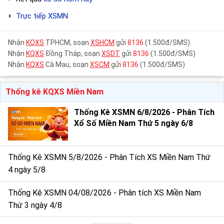
Trực tiếp XSMN
Nhận
KQXS
TPHCM, soạn
XSHCM
gửi
8136
(1.500đ/SMS)
Nhận
KQXS
Đồng Tháp, soạn
XSDT
gửi
8136
(1.500đ/SMS)
Nhận
KQXS
Cà Mau, soạn
XSCM
gửi
8136
(1.500đ/SMS)
Thống kê KQXS Miền Nam
Thống Kê XSMN 6/8/2026 - Phân Tích
Xổ Số Miền Nam Thứ 5 ngày 6/8
Thống Kê XSMN 5/8/2026 - Phân Tích XS Miền Nam Thứ
4 ngày 5/8
Thống Kê XSMN 04/08/2026 - Phân tích XS Miền Nam
Thứ 3 ngày 4/8