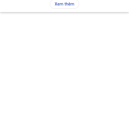
Xem thêm