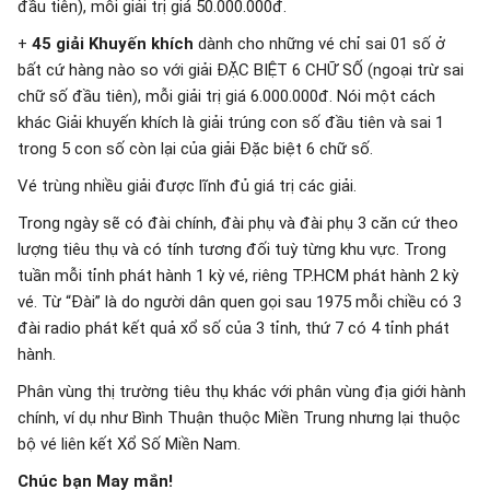
đầu tiên), mỗi giải trị giá 50.000.000đ.
+
45 giải Khuyến khích
dành cho những vé chỉ sai 01 số ở
bất cứ hàng nào so với giải ĐẶC BIỆT 6 CHỮ SỐ (ngoại trừ sai
chữ số đầu tiên), mỗi giải trị giá 6.000.000đ. Nói một cách
khác Giải khuyến khích là giải trúng con số đầu tiên và sai 1
trong 5 con số còn lại của giải Đặc biệt 6 chữ số.
Vé trùng nhiều giải được lĩnh đủ giá trị các giải.
Trong ngày sẽ có đài chính, đài phụ và đài phụ 3 căn cứ theo
lượng tiêu thụ và có tính tương đối tuỳ từng khu vực. Trong
tuần mỗi tỉnh phát hành 1 kỳ vé, riêng TP.HCM phát hành 2 kỳ
vé. Từ “Đài” là do người dân quen gọi sau 1975 mỗi chiều có 3
đài radio phát kết quả xổ số của 3 tỉnh, thứ 7 có 4 tỉnh phát
hành.
Phân vùng thị trường tiêu thụ khác với phân vùng địa giới hành
chính, ví dụ như Bình Thuận thuộc Miền Trung nhưng lại thuộc
bộ vé liên kết Xổ Số Miền Nam.
Chúc bạn May mắn!