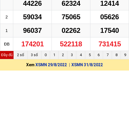
44226
62324
12414
59034
75065
05626
2
96037
02262
17540
1
174201
522118
731415
ĐB
Đầy đủ
2 số
3 số
0
1
2
3
4
5
6
7
8
9
Xem
XSMN 29/8/2022
XSMN 31/8/2022