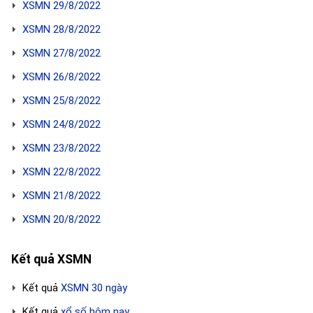
XSMN 29/8/2022
XSMN 28/8/2022
XSMN 27/8/2022
XSMN 26/8/2022
XSMN 25/8/2022
XSMN 24/8/2022
XSMN 23/8/2022
XSMN 22/8/2022
XSMN 21/8/2022
XSMN 20/8/2022
Kết quả XSMN
Kết quả
XSMN 30 ngày
Kết quả
xổ số hôm nay