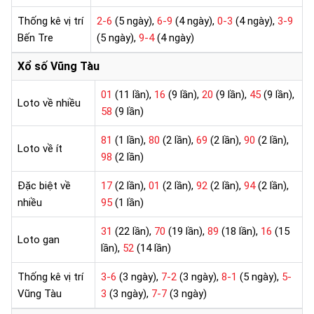
Thống kê vị trí
2-6
(5 ngày),
6-9
(4 ngày),
0-3
(4 ngày),
3-9
Bến Tre
(5 ngày),
9-4
(4 ngày)
Xổ số Vũng Tàu
01
(11 lần),
16
(9 lần),
20
(9 lần),
45
(9 lần),
Loto về nhiều
58
(9 lần)
81
(1 lần),
80
(2 lần),
69
(2 lần),
90
(2 lần),
Loto về ít
98
(2 lần)
Đặc biệt về
17
(2 lần),
01
(2 lần),
92
(2 lần),
94
(2 lần),
nhiều
95
(1 lần)
31
(22 lần),
70
(19 lần),
89
(18 lần),
16
(15
Loto gan
lần),
52
(14 lần)
Thống kê vị trí
3-6
(3 ngày),
7-2
(3 ngày),
8-1
(5 ngày),
5-
Vũng Tàu
3
(3 ngày),
7-7
(3 ngày)