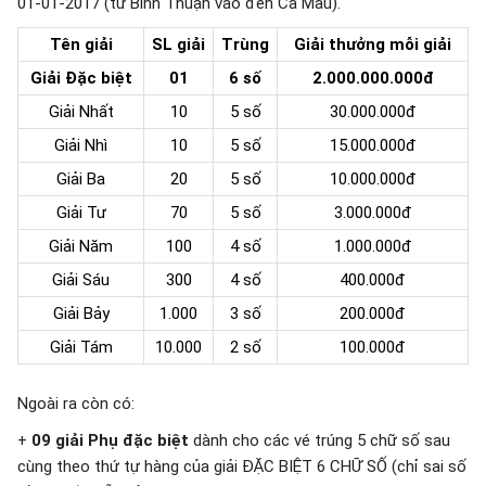
01-01-2017 (từ Bình Thuận vào đến Cà Mau).
Tên giải
SL giải
Trùng
Giải thưởng mỗi giải
Giải Đặc biệt
01
6 số
2.000.000.000đ
Giải Nhất
10
5 số
30.000.000đ
Giải Nhì
10
5 số
15.000.000đ
Giải Ba
20
5 số
10.000.000đ
Giải Tư
70
5 số
3.000.000đ
Giải Năm
100
4 số
1.000.000đ
Giải Sáu
300
4 số
400.000đ
Giải Bảy
1.000
3 số
200.000đ
Giải Tám
10.000
2 số
100.000đ
Ngoài ra còn có:
+
09 giải Phụ đặc biệt
dành cho các vé trúng 5 chữ số sau
cùng theo thứ tự hàng của giải ĐẶC BIỆT 6 CHỮ SỐ (chỉ sai số