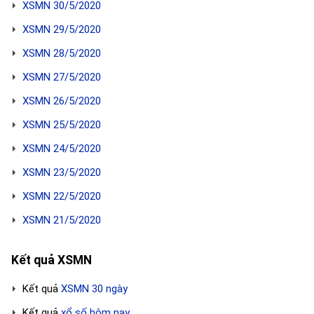
XSMN 30/5/2020
XSMN 29/5/2020
XSMN 28/5/2020
XSMN 27/5/2020
XSMN 26/5/2020
XSMN 25/5/2020
XSMN 24/5/2020
XSMN 23/5/2020
XSMN 22/5/2020
XSMN 21/5/2020
Kết quả XSMN
Kết quả
XSMN 30 ngày
Kết quả
xổ số hôm nay