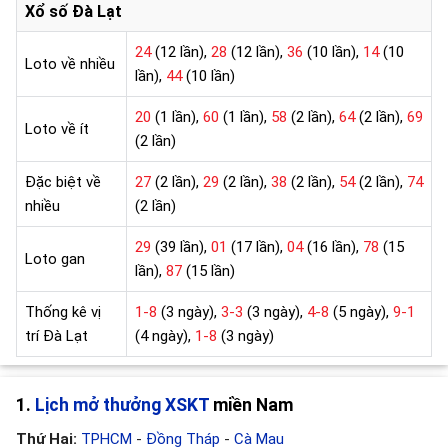
Xổ số Đà Lạt
24
(12 lần),
28
(12 lần),
36
(10 lần),
14
(10
Loto về nhiều
lần),
44
(10 lần)
20
(1 lần),
60
(1 lần),
58
(2 lần),
64
(2 lần),
69
Loto về ít
(2 lần)
Đặc biệt về
27
(2 lần),
29
(2 lần),
38
(2 lần),
54
(2 lần),
74
nhiều
(2 lần)
29
(39 lần),
01
(17 lần),
04
(16 lần),
78
(15
Loto gan
lần),
87
(15 lần)
Thống kê vị
1-8
(3 ngày),
3-3
(3 ngày),
4-8
(5 ngày),
9-1
trí Đà Lạt
(4 ngày),
1-8
(3 ngày)
1.
Lịch mở thưởng XSKT
miền Nam
Thứ Hai:
TPHCM
-
Đồng Tháp
-
Cà Mau