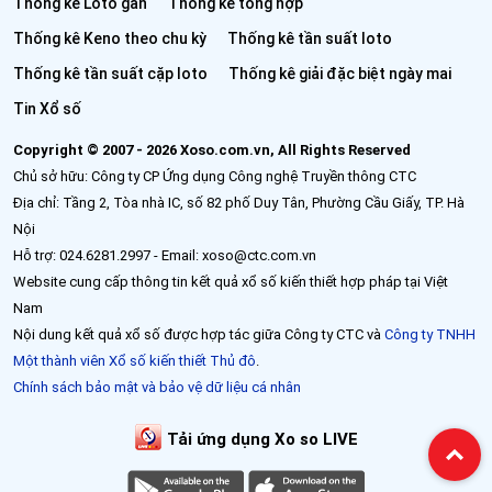
Thống kê Loto gan
Thống kê tổng hợp
Thống kê Keno theo chu kỳ
Thống kê tần suất loto
Thống kê tần suất cặp loto
Thống kê giải đặc biệt ngày mai
Tin Xổ số
Copyright © 2007 - 2026 Xoso.com.vn, All Rights Reserved
Chủ sở hữu: Công ty CP Ứng dụng Công nghệ Truyền thông CTC
Địa chỉ: Tầng 2, Tòa nhà IC, số 82 phố Duy Tân, Phường Cầu Giấy, TP. Hà
Nội
Hỗ trợ: 024.6281.2997 - Email: xoso@ctc.com.vn
Website cung cấp thông tin kết quả xổ số kiến thiết hợp pháp tại Việt
Nam
Nội dung kết quả xổ số được hợp tác giữa Công ty CTC và
Công ty TNHH
Một thành viên Xổ số kiến thiết Thủ đô
.
Chính sách bảo mật và bảo vệ dữ liệu cá nhân
Tải ứng dụng Xo so LIVE