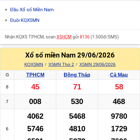
Đầu Xổ số Miền Nam
Đuôi KQXSMN
Nhận KQXS TPHCM, soạn
XSHCM
gửi
8136
(1.500đ/SMS)
Xổ số miền Nam 29/06/2026
KQXSMN
XSMN Thứ 2
XSMN 29/06/2026
G
TPHCM
Đồng Tháp
Cà Mau
45
71
58
8
008
530
468
7
4062
5468
9780
5746
4810
1729
6