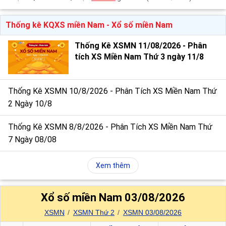
Thống kê KQXS miền Nam - Xổ số miền Nam
Thống Kê XSMN 11/08/2026 - Phân
tích XS Miền Nam Thứ 3 ngày 11/8
Thống Kê XSMN 10/8/2026 - Phân Tích XS Miền Nam Thứ
2 Ngày 10/8
Thống Kê XSMN 8/8/2026 - Phân Tích XS Miền Nam Thứ
7 Ngày 08/08
Xem thêm
Xổ số miền Nam 03/08/2026
XSMN
XSMN Thứ 2
XSMN 03/08/2026