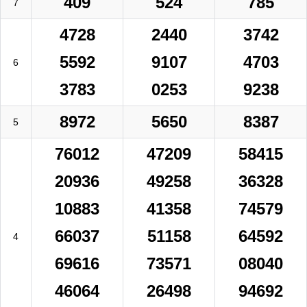
409
524
785
7
4728
2440
3742
5592
9107
4703
6
3783
0253
9238
8972
5650
8387
5
76012
47209
58415
20936
49258
36328
10883
41358
74579
66037
51158
64592
4
69616
73571
08040
46064
26498
94692