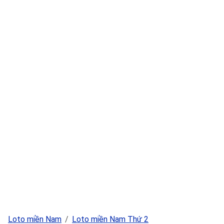
Loto miền Nam
Loto miền Nam Thứ 2