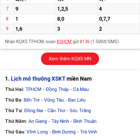
9
1,2,5
4
7
1
8,0
0,7,7
8
1,6
3
2
9
Nhận KQXS TPHCM, soạn
XSHCM
gửi
8136
(1.500đ/SMS)
Xem thêm KQXS MN
1.
Lịch mở thưởng XSKT
miền Nam
Thứ Hai:
TPHCM
-
Đồng Tháp
-
Cà Mau
Thứ Ba:
Bến Tre
-
Vũng Tàu
-
Bạc Liêu
Thứ Tư:
Đồng Nai
-
Cần Thơ
-
Sóc Trăng
Thứ Năm:
An Giang
-
Tây Ninh
-
Bình Thuận
Thứ Sáu:
Vĩnh Long
-
Bình Dương
-
Trà Vinh