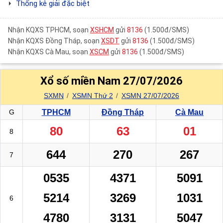
Thống kê giải đặc biệt
Nhận KQXS TPHCM, soạn
XSHCM
gửi
8136
(1.500đ/SMS)
Nhận KQXS Đồng Tháp, soạn
XSDT
gửi
8136
(1.500đ/SMS)
Nhận KQXS Cà Mau, soạn
XSCM
gửi
8136
(1.500đ/SMS)
Xổ số miền Nam 27/07/2026
SXMN
XSMN Thứ 2
XSMN 27/07/2026
G
TPHCM
Đồng Tháp
Cà Mau
80
63
01
8
644
270
267
7
0535
4371
5091
5214
3269
1031
6
4780
3131
5047