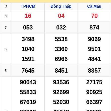
G
TPHCM
Đồng Tháp
Cà Mau
16
04
70
8
053
032
874
7
3498
5538
9069
1040
3369
9501
6
1591
6966
4841
7645
8451
8357
5
90043
93536
27175
55833
92699
90925
67619
52930
66397