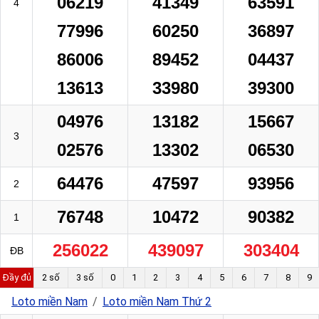
06219
41349
63591
4
77996
60250
36897
86006
89452
04437
13613
33980
39300
04976
13182
15667
3
02576
13302
06530
64476
47597
93956
2
76748
10472
90382
1
256022
439097
303404
ĐB
Đầy đủ
2 số
3 số
0
1
2
3
4
5
6
7
8
9
Loto miền Nam
Loto miền Nam Thứ 2