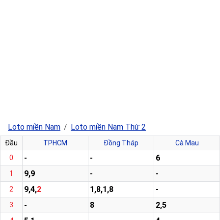
Loto miền Nam
Loto miền Nam Thứ 2
Đầu
TPHCM
Đồng Tháp
Cà Mau
-
-
6
0
9,9
-
-
1
9,4,
2
1,8,1,8
-
2
-
8
2,5
3