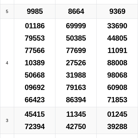
9985
8664
9369
5
01186
69999
33690
79553
50385
44805
77566
77699
11091
10389
27526
88008
4
50668
31988
98068
09692
79163
60908
66423
86394
71853
45415
11345
01245
3
72394
42750
39288