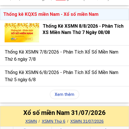
Thống kê KQXS miền Nam - Xổ số miền Nam
Thống Kê XSMN 8/8/2026 - Phân Tích
XS Miền Nam Thứ 7 Ngày 08/08
Thống Kê XSMN 7/8/2026 - Phân Tích Xổ Số Miền Nam
Thứ 6 ngày 7/8
Thống Kê XSMN 6/8/2026 - Phân Tích Xổ Số Miền Nam
Thứ 5 ngày 6/8
Xem thêm
Xổ số miền Nam 31/07/2026
XSMN
XSMN Thứ 6
XSMN 31/07/2026