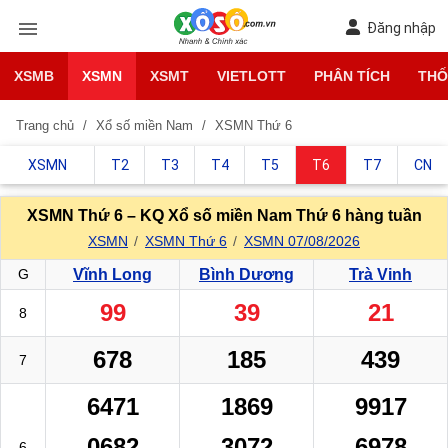
Đăng nhập
XSMB
XSMN
XSMT
VIETLOTT
PHÂN TÍCH
THỐ
Trang chủ
Xổ số miền Nam
XSMN Thứ 6
XSMN
T2
T3
T4
T5
T6
T7
CN
XSMN Thứ 6 – KQ Xổ số miền Nam Thứ 6 hàng tuần
XSMN
XSMN Thứ 6
XSMN 07/08/2026
G
Vĩnh Long
Bình Dương
Trà Vinh
99
39
21
8
678
185
439
7
6471
1869
9917
0682
3072
6978
6