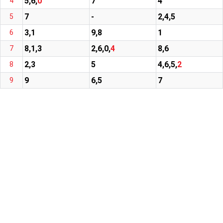
5,6,
0
7
4
4
7
-
2,4,5
5
3,1
9,8
1
6
8,1,3
2,6,0,
4
8,6
7
2,3
5
4,6,5,
2
8
9
6,5
7
9