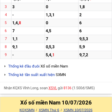
3
0
1,8
3
-
1,3,1
2
4
1,4,
8
0
6
5
7
4,5
6
6
1,1
7
9,5,3
7
9,1
0,5,3
5,9
8
-
5,4,
1
9,7,2
9
Thống kê đầu đuôi
Xổ số miền Nam
Thống kê tần suất xuất hiện
SXMN
Nhận KQXS Vĩnh Long, soạn
XSVL
gửi
8136
(1.500đ/SMS)
Xổ số miền Nam 10/07/2026
KQXSMN
XSMN Thứ 6
XSMN 10/07/2026