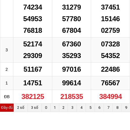
74234
31279
37451
54953
57780
15146
76818
67804
02759
52174
67360
07328
3
29309
35293
54352
51167
97016
22486
2
14751
99614
76567
1
382125
218535
384994
ĐB
Đầy đủ
2 số
3 số
0
1
2
3
4
5
6
7
8
9