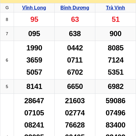
G
Vĩnh Long
Bình Dương
Trà Vinh
95
63
51
8
095
638
900
7
1990
0442
8085
3659
0711
7124
6
5057
6702
5351
8141
6650
6982
5
28647
21603
59086
07105
02774
07496
08241
76628
83400