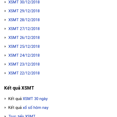
XSMT 30/12/2018
XSMT 29/12/2018
XSMT 28/12/2018
XSMT 27/12/2018
XSMT 26/12/2018
XSMT 25/12/2018
XSMT 24/12/2018
XSMT 23/12/2018
XSMT 22/12/2018
Kết quả XSMT
Kết quả
XSMT 30 ngày
Kết quả
xổ số hôm nay
Trực tiếp XSMT