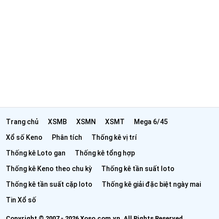
Trang chủ
XSMB
XSMN
XSMT
Mega 6/45
Xổ số Keno
Phân tích
Thống kê vị trí
Thống kê Loto gan
Thống kê tổng hợp
Thống kê Keno theo chu kỳ
Thống kê tần suất loto
Thống kê tần suất cặp loto
Thống kê giải đặc biệt ngày mai
Tin Xổ số
Copyright © 2007 - 2026 Xoso.com.vn, All Rights Reserved