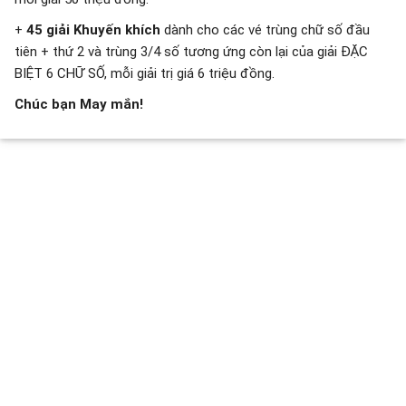
+
45 giải Khuyến khích
dành cho các vé trùng chữ số đầu
tiên + thứ 2 và trùng 3/4 số tương ứng còn lại của giải ĐẶC
BIỆT 6 CHỮ SỐ, mỗi giải trị giá 6 triệu đồng.
Chúc bạn May mắn!