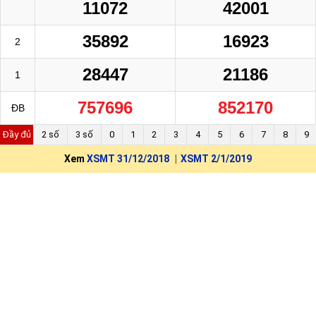
11072
42001
35892
16923
2
28447
21186
1
757696
852170
ĐB
Đầy đủ
2 số
3 số
0
1
2
3
4
5
6
7
8
9
Xem
XSMT 31/12/2018
XSMT 2/1/2019