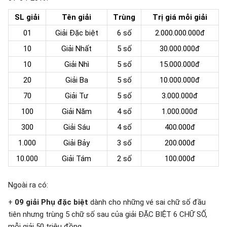
SL giải
Tên giải
Trùng
Trị giá mỗi giải
01
Giải Đặc biệt
6 số
2.000.000.000đ
10
Giải Nhất
5 số
30.000.000đ
10
Giải Nhì
5 số
15.000.000đ
20
Giải Ba
5 số
10.000.000đ
70
Giải Tư
5 số
3.000.000đ
100
Giải Năm
4 số
1.000.000đ
300
Giải Sáu
4 số
400.000đ
1.000
Giải Bảy
3 số
200.000đ
10.000
Giải Tám
2 số
100.000đ
Ngoài ra có:
+
09 giải Phụ đặc biệt
dành cho những vé sai chữ số đầu
tiên nhưng trùng 5 chữ số sau của giải ĐẶC BIỆT 6 CHỮ SỐ,
mỗi giải 50 triệu đồng.