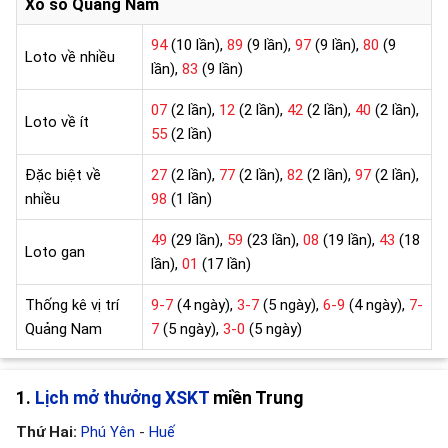
Xổ số Quảng Nam
94
(10 lần),
89
(9 lần),
97
(9 lần),
80
(9
Loto về nhiều
lần),
83
(9 lần)
07
(2 lần),
12
(2 lần),
42
(2 lần),
40
(2 lần),
Loto về ít
55
(2 lần)
Đặc biệt về
27
(2 lần),
77
(2 lần),
82
(2 lần),
97
(2 lần),
nhiều
98
(1 lần)
49
(29 lần),
59
(23 lần),
08
(19 lần),
43
(18
Loto gan
lần),
01
(17 lần)
Thống kê vị trí
9-7
(4 ngày),
3-7
(5 ngày),
6-9
(4 ngày),
7-
Quảng Nam
7
(5 ngày),
3-0
(5 ngày)
1.
Lịch mở thưởng XSKT
miền Trung
Thứ Hai:
Phú Yên
-
Huế