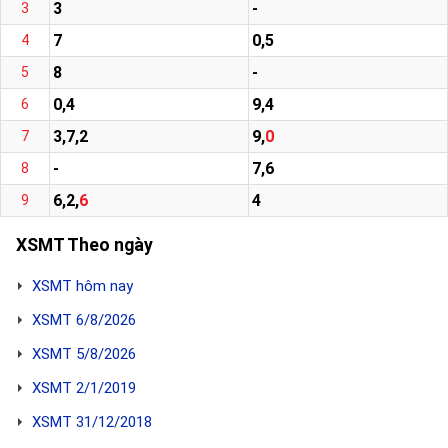
3
-
3
7
0,5
4
8
-
5
0,4
9,4
6
3,7,2
9,
0
7
-
7,6
8
6,2,
6
4
9
XSMT Theo ngày
XSMT hôm nay
XSMT 6/8/2026
XSMT 5/8/2026
XSMT 2/1/2019
XSMT 31/12/2018