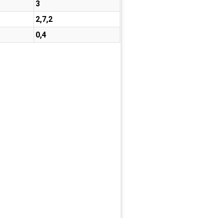
3
2,7,2
0,4