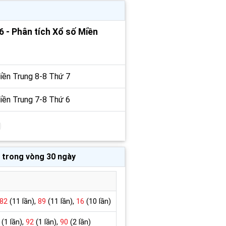
 - Phân tích Xổ số Miền
iền Trung 8-8 Thứ 7
iền Trung 7-8 Thứ 6
 trong vòng 30 ngày
82
(11 lần),
89
(11 lần),
16
(10 lần)
(1 lần),
92
(1 lần),
90
(2 lần)