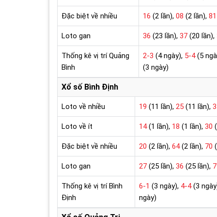
Đặc biệt về nhiều
16
(2 lần),
08
(2 lần),
81
Loto gan
36
(23 lần),
37
(20 lần),
Thống kê vị trí Quảng
2-3
(4 ngày),
5-4
(5 ngà
Bình
(3 ngày)
Xổ số Bình Định
Loto về nhiều
19
(11 lần),
25
(11 lần),
3
Loto về ít
14
(1 lần),
18
(1 lần),
30
(
Đặc biệt về nhiều
20
(2 lần),
64
(2 lần),
70
(
Loto gan
27
(25 lần),
36
(25 lần),
7
Thống kê vị trí Bình
6-1
(3 ngày),
4-4
(3 ngày
Định
ngày)