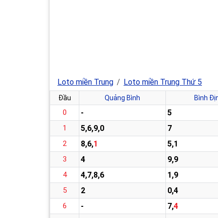
Loto miền Trung
Loto miền Trung Thứ 5
Đầu
Quảng Bình
Bình Đị
0
-
5
1
5,6,9,0
7
2
8,6,
1
5,1
3
4
9,9
4
4,7,8,6
1,9
5
2
0,4
6
-
7,
4