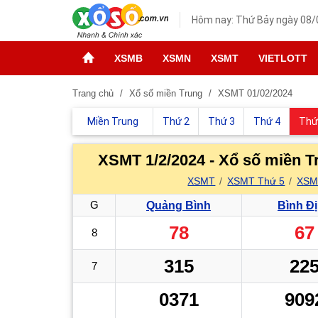
Hôm nay: Thứ Bảy ngày 08
XSMB
XSMN
XSMT
VIETLOTT
Trang chủ
Xổ số miền Trung
XSMT 01/02/2024
Miền Trung
Thứ 2
Thứ 3
Thứ 4
Thứ
XSMT 1/2/2024 - Xổ số miền T
XSMT
XSMT Thứ 5
XSM
G
Quảng Bình
Bình Đ
78
67
8
315
22
7
0371
909