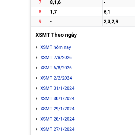
7
8,1,6
-
8
1,7
6,1
9
-
2,3,2,9
XSMT Theo ngày
XSMT hôm nay
XSMT 7/8/2026
XSMT 6/8/2026
XSMT 2/2/2024
XSMT 31/1/2024
XSMT 30/1/2024
XSMT 29/1/2024
XSMT 28/1/2024
XSMT 27/1/2024