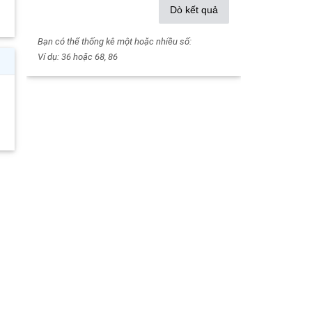
Dò kết quả
Bạn có thể thống kê một hoặc nhiều số:
Ví dụ: 36 hoặc 68, 86