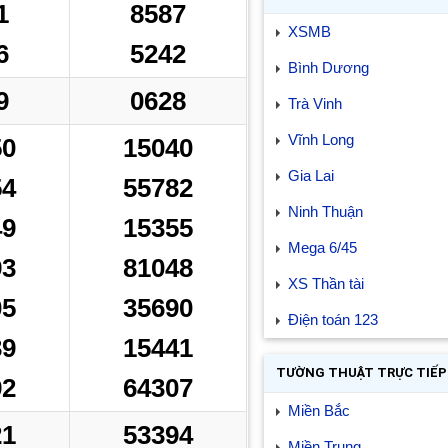
1
8587
XSMB
6
5242
Bình Dương
9
0628
Trà Vinh
Vĩnh Long
50
15040
Gia Lai
54
55782
Ninh Thuận
49
15355
Mega 6/45
93
81048
XS Thần tài
05
35690
Điện toán 123
39
15441
TƯỜNG THUẬT TRỰC TIẾP
92
64307
Miền Bắc
21
53394
Miền Trung