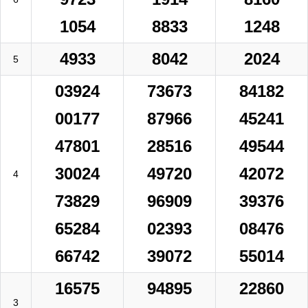
1054
8833
1248
4933
8042
2024
5
03924
73673
84182
00177
87966
45241
47801
28516
49544
30024
49720
42072
4
73829
96909
39376
65284
02393
08476
66742
39072
55014
16575
94895
22860
3