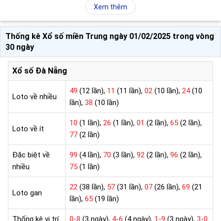
Xem thêm
Thống kê Xổ số miền Trung ngày 01/02/2025 trong vòng
30 ngày
Xổ số Đà Nẵng
49
(12 lần),
11
(11 lần),
02
(10 lần),
24
(10
Loto về nhiều
lần),
38
(10 lần)
10
(1 lần),
26
(1 lần),
01
(2 lần),
65
(2 lần),
Loto về ít
77
(2 lần)
Đặc biệt về
99
(4 lần),
70
(3 lần),
92
(2 lần),
96
(2 lần),
nhiều
75
(1 lần)
22
(38 lần),
57
(31 lần),
07
(26 lần),
69
(21
Loto gan
lần),
65
(19 lần)
Thống kê vị trí
0-8
(3 ngày),
4-6
(4 ngày),
1-9
(3 ngày),
3-0