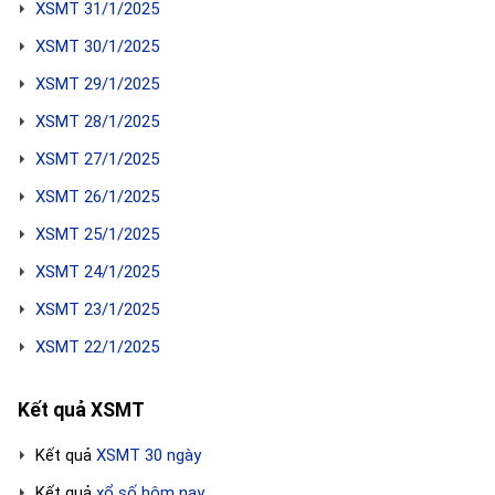
XSMT 31/1/2025
XSMT 30/1/2025
XSMT 29/1/2025
XSMT 28/1/2025
XSMT 27/1/2025
XSMT 26/1/2025
XSMT 25/1/2025
XSMT 24/1/2025
XSMT 23/1/2025
XSMT 22/1/2025
Kết quả XSMT
Kết quả
XSMT 30 ngày
Kết quả
xổ số hôm nay