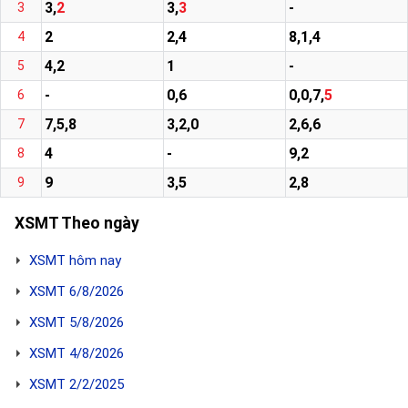
3,
2
3,
3
-
3
2
2,4
8,1,4
4
4,2
1
-
5
-
0,6
0,0,7,
5
6
7,5,8
3,2,0
2,6,6
7
4
-
9,2
8
9
3,5
2,8
9
XSMT Theo ngày
XSMT hôm nay
XSMT 6/8/2026
XSMT 5/8/2026
XSMT 4/8/2026
XSMT 2/2/2025