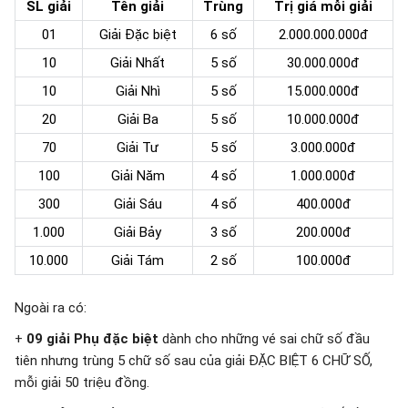
SL giải
Tên giải
Trùng
Trị giá mỗi giải
01
Giải Đặc biệt
6 số
2.000.000.000đ
10
Giải Nhất
5 số
30.000.000đ
10
Giải Nhì
5 số
15.000.000đ
20
Giải Ba
5 số
10.000.000đ
70
Giải Tư
5 số
3.000.000đ
100
Giải Năm
4 số
1.000.000đ
300
Giải Sáu
4 số
400.000đ
1.000
Giải Bảy
3 số
200.000đ
10.000
Giải Tám
2 số
100.000đ
Ngoài ra có:
+
09 giải Phụ đặc biệt
dành cho những vé sai chữ số đầu
tiên nhưng trùng 5 chữ số sau của giải ĐẶC BIỆT 6 CHỮ SỐ,
mỗi giải 50 triệu đồng.