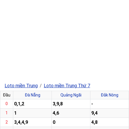
Loto miền Trung
Loto miền Trung Thứ 7
Đầu
Đà Nẵng
Quảng Ngãi
Đắk Nông
0,1,2
3,9,8
-
0
1
4,6
9,4
1
3,4,4,9
0
4,8
2