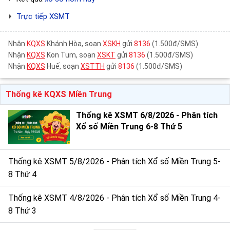
Trực tiếp XSMT
Nhận
KQXS
Khánh Hòa, soạn
XSKH
gửi
8136
(1.500đ/SMS)
Nhận
KQXS
Kon Tum, soạn
XSKT
gửi
8136
(1.500đ/SMS)
Nhận
KQXS
Huế, soạn
XSTTH
gửi
8136
(1.500đ/SMS)
Thống kê KQXS Miền Trung
Thống kê XSMT 6/8/2026 - Phân tích
Xổ số Miền Trung 6-8 Thứ 5
Thống kê XSMT 5/8/2026 - Phân tích Xổ số Miền Trung 5-
8 Thứ 4
Thống kê XSMT 4/8/2026 - Phân tích Xổ số Miền Trung 4-
8 Thứ 3