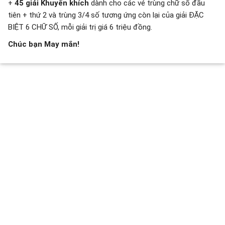
+
45 giải Khuyến khích
dành cho các vé trùng chữ số đầu
tiên + thứ 2 và trùng 3/4 số tương ứng còn lại của giải ĐẶC
BIỆT 6 CHỮ SỐ, mỗi giải trị giá 6 triệu đồng.
Chúc bạn May mắn!