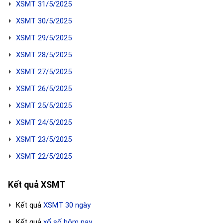
XSMT 31/5/2025
XSMT 30/5/2025
XSMT 29/5/2025
XSMT 28/5/2025
XSMT 27/5/2025
XSMT 26/5/2025
XSMT 25/5/2025
XSMT 24/5/2025
XSMT 23/5/2025
XSMT 22/5/2025
Kết quả XSMT
Kết quả
XSMT 30 ngày
Kết quả
xổ số hôm nay