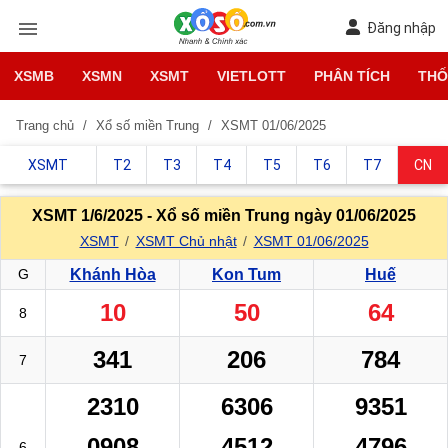
Đăng nhập
XSMB
XSMN
XSMT
VIETLOTT
PHÂN TÍCH
THỐ
Trang chủ
Xổ số miền Trung
XSMT 01/06/2025
XSMT
T2
T3
T4
T5
T6
T7
CN
XSMT 1/6/2025 - Xổ số miền Trung ngày 01/06/2025
XSMT
XSMT Chủ nhật
XSMT 01/06/2025
G
Khánh Hòa
Kon Tum
Huế
10
50
64
8
341
206
784
7
2310
6306
9351
0908
4512
4796
6