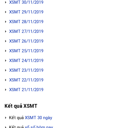
XSMT 30/11/2019
XSMT 29/11/2019
XSMT 28/11/2019
XSMT 27/11/2019
XSMT 26/11/2019
XSMT 25/11/2019
XSMT 24/11/2019
XSMT 23/11/2019
XSMT 22/11/2019
XSMT 21/11/2019
Kết quả XSMT
Kết quả
XSMT 30 ngày
Kết quả
xổ số hôm nay