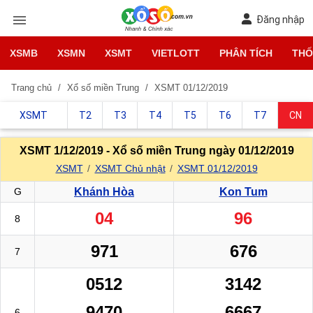
Đăng nhập
XSMB
XSMN
XSMT
VIETLOTT
PHÂN TÍCH
THỐ
Trang chủ
Xổ số miền Trung
XSMT 01/12/2019
XSMT
T2
T3
T4
T5
T6
T7
CN
XSMT 1/12/2019 - Xổ số miền Trung ngày 01/12/2019
XSMT
XSMT Chủ nhật
XSMT 01/12/2019
G
Khánh Hòa
Kon Tum
04
96
8
971
676
7
0512
3142
9470
6667
6