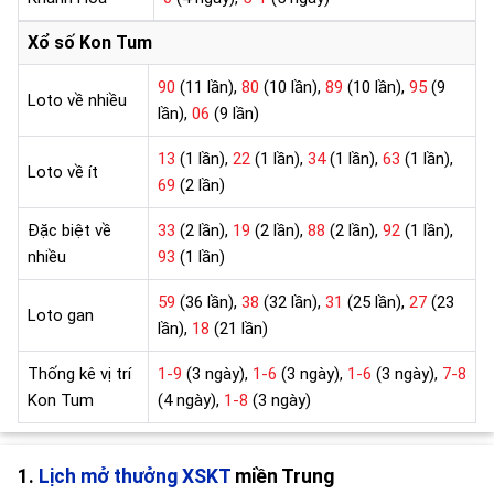
Xổ số Kon Tum
90
(11 lần),
80
(10 lần),
89
(10 lần),
95
(9
Loto về nhiều
lần),
06
(9 lần)
13
(1 lần),
22
(1 lần),
34
(1 lần),
63
(1 lần),
Loto về ít
69
(2 lần)
Đặc biệt về
33
(2 lần),
19
(2 lần),
88
(2 lần),
92
(1 lần),
nhiều
93
(1 lần)
59
(36 lần),
38
(32 lần),
31
(25 lần),
27
(23
Loto gan
lần),
18
(21 lần)
Thống kê vị trí
1-9
(3 ngày),
1-6
(3 ngày),
1-6
(3 ngày),
7-8
Kon Tum
(4 ngày),
1-8
(3 ngày)
1.
Lịch mở thưởng XSKT
miền Trung