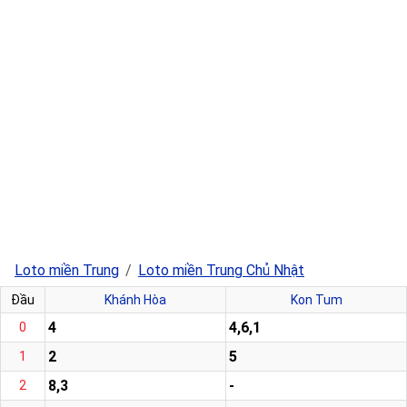
Loto miền Trung
Loto miền Trung Chủ Nhật
Đầu
Khánh Hòa
Kon Tum
4
4,6,1
0
2
5
1
8,3
-
2