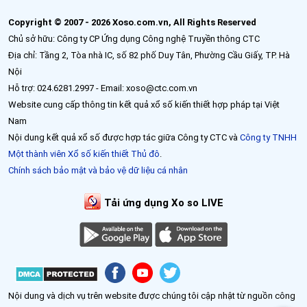
Copyright © 2007 - 2026 Xoso.com.vn, All Rights Reserved
Chủ sở hữu: Công ty CP Ứng dụng Công nghệ Truyền thông CTC
Địa chỉ: Tầng 2, Tòa nhà IC, số 82 phố Duy Tân, Phường Cầu Giấy, TP. Hà
Nội
Hỗ trợ: 024.6281.2997 - Email: xoso@ctc.com.vn
Website cung cấp thông tin kết quả xổ số kiến thiết hợp pháp tại Việt
Nam
Nội dung kết quả xổ số được hợp tác giữa Công ty CTC và
Công ty TNHH
Một thành viên Xổ số kiến thiết Thủ đô
.
Chính sách bảo mật và bảo vệ dữ liệu cá nhân
Tải ứng dụng Xo so LIVE
Nội dung và dịch vụ trên website được chúng tôi cập nhật từ nguồn công