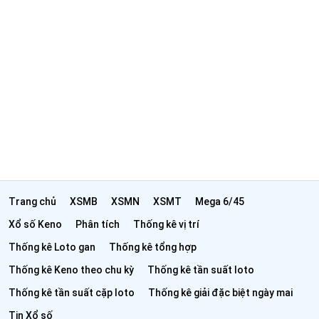
Trang chủ
XSMB
XSMN
XSMT
Mega 6/45
Xổ số Keno
Phân tích
Thống kê vị trí
Thống kê Loto gan
Thống kê tổng hợp
Thống kê Keno theo chu kỳ
Thống kê tần suất loto
Thống kê tần suất cặp loto
Thống kê giải đặc biệt ngày mai
Tin Xổ số