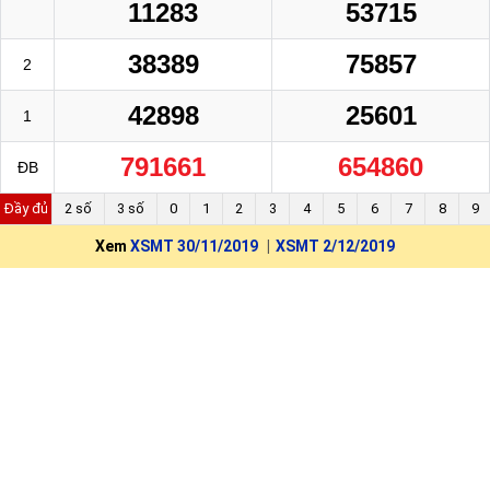
11283
53715
38389
75857
2
42898
25601
1
791661
654860
ĐB
Đầy đủ
2 số
3 số
0
1
2
3
4
5
6
7
8
9
Xem
XSMT 30/11/2019
XSMT 2/12/2019