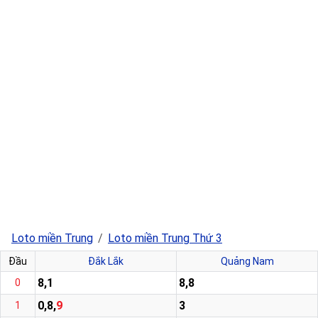
Loto miền Trung
Loto miền Trung Thứ 3
Đầu
Đắk Lắk
Quảng Nam
8,1
8,8
0
0,8,
9
3
1