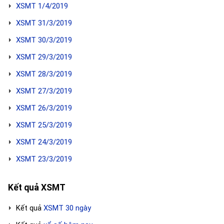
XSMT 1/4/2019
XSMT 31/3/2019
XSMT 30/3/2019
XSMT 29/3/2019
XSMT 28/3/2019
XSMT 27/3/2019
XSMT 26/3/2019
XSMT 25/3/2019
XSMT 24/3/2019
XSMT 23/3/2019
Kết quả XSMT
Kết quả
XSMT 30 ngày