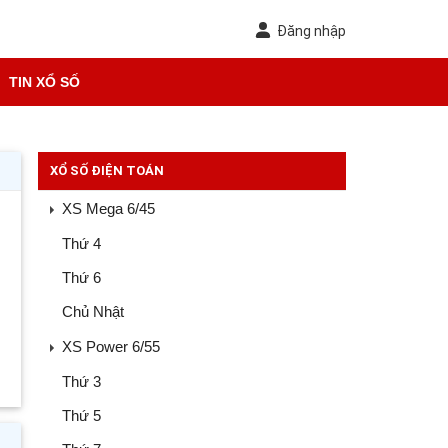
Đăng nhập
TIN XỔ SỐ
XỔ SỐ ĐIỆN TOÁN
XS Mega 6/45
Thứ 4
Thứ 6
Chủ Nhật
XS Power 6/55
Thứ 3
Thứ 5