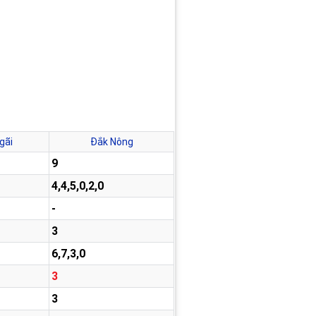
gãi
Đắk Nông
9
4,4,5,0,2,0
-
3
6,7,3,0
3
3