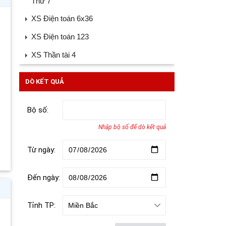
Thứ 7
XS Điện toán 6x36
XS Điện toán 123
XS Thần tài 4
DÒ KẾT QUẢ
Bộ số:
Nhập bộ số để dò kết quả
Từ ngày:
Đến ngày:
Tỉnh TP: