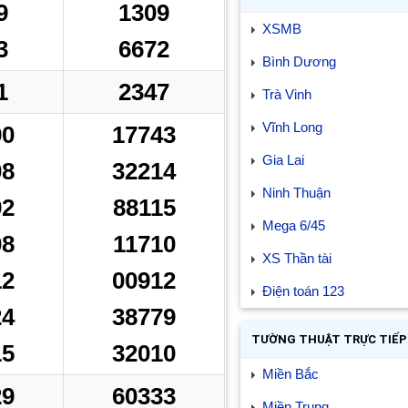
9
1309
XSMB
3
6672
Bình Dương
1
2347
Trà Vinh
Vĩnh Long
90
17743
Gia Lai
08
32214
Ninh Thuận
92
88115
Mega 6/45
08
11710
XS Thần tài
12
00912
Điện toán 123
24
38779
TƯỜNG THUẬT TRỰC TIẾP
15
32010
Miền Bắc
29
60333
Miền Trung