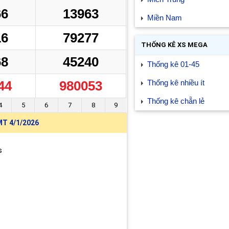
66
13963
Miền Nam
16
79277
THỐNG KÊ XS MEGA
68
45240
Thống kê 01-45
44
980053
Thống kê nhiều ít
Thống kê chẵn lẻ
4
5
6
7
8
9
T 4/1/2026
s