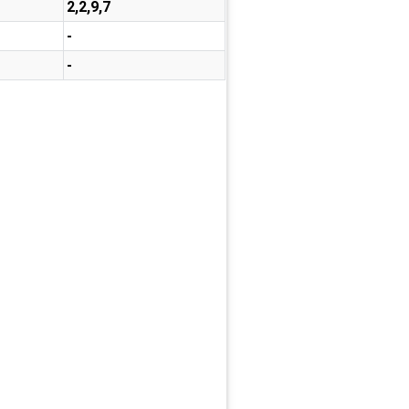
2,2,9,7
-
-