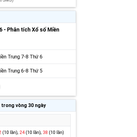
đ/SMS)
 - Phân tích Xổ số Miền
iền Trung 7-8 Thứ 6
iền Trung 6-8 Thứ 5
 trong vòng 30 ngày
2
(10 lần),
24
(10 lần),
38
(10 lần)