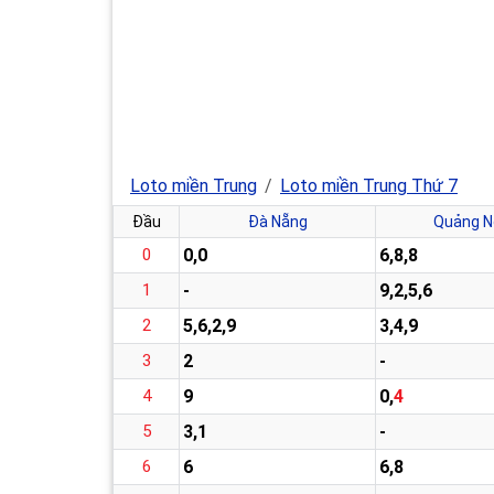
Loto miền Trung
Loto miền Trung Thứ 7
Đầu
Đà Nẵng
Quảng N
0
0,0
6,8,8
1
-
9,2,5,6
2
5,6,2,9
3,4,9
3
2
-
4
9
0,
4
5
3,1
-
6
6
6,8