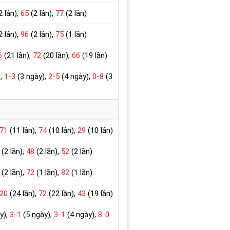
2 lần),
65
(2 lần),
77
(2 lần)
2 lần),
96
(2 lần),
75
(1 lần)
6
(21 lần),
72
(20 lần),
66
(19 lần)
),
1-3
(3 ngày),
2-5
(4 ngày),
0-8
(3
71
(11 lần),
74
(10 lần),
29
(10 lần)
(2 lần),
48
(2 lần),
52
(2 lần)
(2 lần),
72
(1 lần),
82
(1 lần)
20
(24 lần),
72
(22 lần),
43
(19 lần)
y),
3-1
(5 ngày),
3-1
(4 ngày),
8-0