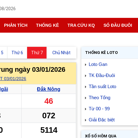
/08/2026
PHÂN TÍCH
THỐNG KÊ
TRA CỨU KQ
SỔ ĐẦU ĐUÔI
 5
Thứ 6
Thứ 7
Chủ Nhật
THỐNG KÊ LOTO
Loto Gan
rung ngày 03/01/2026
TK Đầu-Đuôi
T 03/01/2026
Tần suất Loto
gãi
Đắk Nông
Theo Tổng
46
Từ 00 - 99
3
072
Giải Đặc biệt
0
5114
XỔ SỐ HÔM QUA