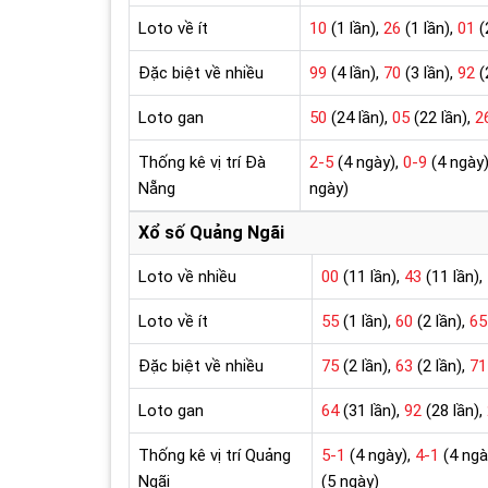
Loto về ít
10
(1 lần),
26
(1 lần),
01
(
Đặc biệt về nhiều
99
(4 lần),
70
(3 lần),
92
(
Loto gan
50
(24 lần),
05
(22 lần),
2
Thống kê vị trí Đà
2-5
(4 ngày),
0-9
(4 ngày
Nẵng
ngày)
Xổ số Quảng Ngãi
Loto về nhiều
00
(11 lần),
43
(11 lần),
Loto về ít
55
(1 lần),
60
(2 lần),
65
Đặc biệt về nhiều
75
(2 lần),
63
(2 lần),
71
Loto gan
64
(31 lần),
92
(28 lần),
Thống kê vị trí Quảng
5-1
(4 ngày),
4-1
(4 ngà
Ngãi
(5 ngày)