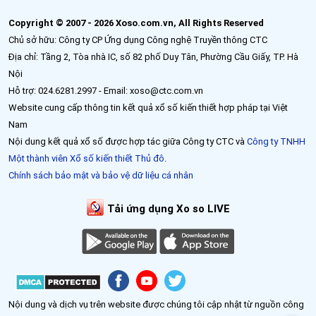
Copyright © 2007 - 2026 Xoso.com.vn, All Rights Reserved
Chủ sở hữu: Công ty CP Ứng dụng Công nghệ Truyền thông CTC
Địa chỉ: Tầng 2, Tòa nhà IC, số 82 phố Duy Tân, Phường Cầu Giấy, TP. Hà
Nội
Hỗ trợ: 024.6281.2997 - Email: xoso@ctc.com.vn
Website cung cấp thông tin kết quả xổ số kiến thiết hợp pháp tại Việt
Nam
Nội dung kết quả xổ số được hợp tác giữa Công ty CTC và
Công ty TNHH
Một thành viên Xổ số kiến thiết Thủ đô
.
Chính sách bảo mật và bảo vệ dữ liệu cá nhân
Tải ứng dụng Xo so LIVE
Nội dung và dịch vụ trên website được chúng tôi cập nhật từ nguồn công