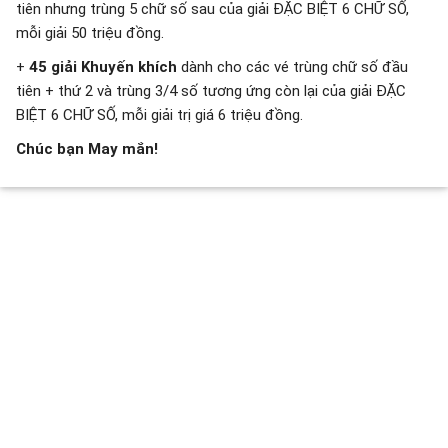
tiên nhưng trùng 5 chữ số sau của giải ĐẶC BIỆT 6 CHỮ SỐ,
mỗi giải 50 triệu đồng.
+
45 giải Khuyến khích
dành cho các vé trùng chữ số đầu
tiên + thứ 2 và trùng 3/4 số tương ứng còn lại của giải ĐẶC
BIỆT 6 CHỮ SỐ, mỗi giải trị giá 6 triệu đồng.
Chúc bạn May mắn!