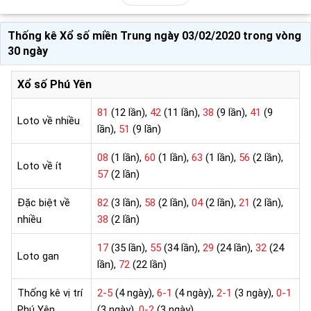
Thống kê Xổ số miền Trung ngày 03/02/2020 trong vòng
30 ngày
Xổ số Phú Yên
81
(12 lần),
42
(11 lần),
38
(9 lần),
41
(9
Loto về nhiều
lần),
51
(9 lần)
08
(1 lần),
60
(1 lần),
63
(1 lần),
56
(2 lần),
Loto về ít
57
(2 lần)
Đặc biệt về
82
(3 lần),
58
(2 lần),
04
(2 lần),
21
(2 lần),
nhiều
38
(2 lần)
17
(35 lần),
55
(34 lần),
29
(24 lần),
32
(24
Loto gan
lần),
72
(22 lần)
Thống kê vị trí
2-5
(4 ngày),
6-1
(4 ngày),
2-1
(3 ngày),
0-1
Phú Yên
(3 ngày),
0-2
(3 ngày)