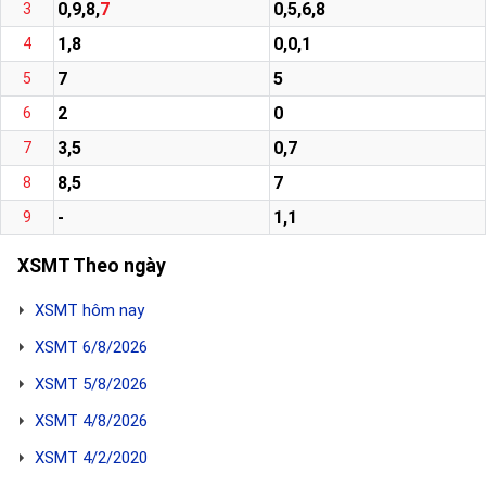
0,9,8,
7
0,5,6,8
3
1,8
0,0,1
4
7
5
5
2
0
6
3,5
0,7
7
8,5
7
8
-
1,1
9
XSMT Theo ngày
XSMT hôm nay
XSMT 6/8/2026
XSMT 5/8/2026
XSMT 4/8/2026
XSMT 4/2/2020