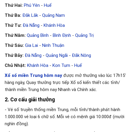
Thứ Hai:
Phú Yên
-
Huế
Thứ Ba:
Đắk Lắk
-
Quảng Nam
Thứ Tư:
Đà Nẵng
-
Khánh Hòa
Thứ Năm:
Quảng Bình
-
Bình Định
-
Quảng Trị
Thứ Sáu:
Gia Lai
-
Ninh Thuận
Thứ Bảy:
Đà Nẵng
-
Quảng Ngãi
-
Đắk Nông
Chủ Nhật:
Khánh Hòa
-
Kon Tum
-
Huế
Xổ số miền Trung hôm nay
được mở thưởng vào lúc 17h15'
hàng ngày, Quay thưởng trực tiếp Xổ số kiến thiết các tỉnh/
thành miền Trung hôm nay Nhanh và Chính xác.
2. Cơ cấu giải thưởng
- Vé số truyền thống miền Trung, mỗi tỉnh/thành phát hành
1.000.000 vé loại 6 chữ số. Mỗi vé có mệnh giá 10.000đ (mười
nghìn đồng).