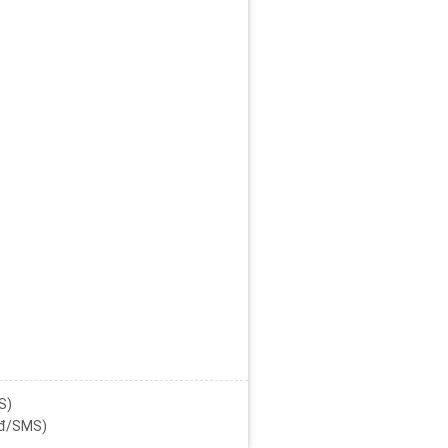
S)
0đ/SMS)