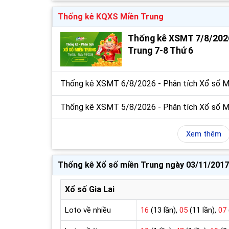
Thống kê KQXS Miền Trung
Thống kê XSMT 7/8/2026
Trung 7-8 Thứ 6
Thống kê XSMT 6/8/2026 - Phân tích Xổ số M
Thống kê XSMT 5/8/2026 - Phân tích Xổ số M
Xem thêm
Thống kê Xổ số miền Trung ngày 03/11/2017
Xổ số Gia Lai
Loto về nhiều
16
(13 lần),
05
(11 lần),
07