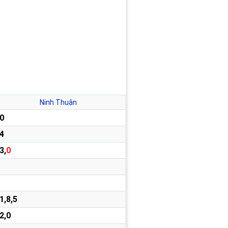
Ninh Thuận
,0
,4
3,
0
1,8,5
2,0