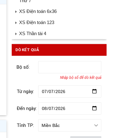
Thứ 7
XS Điện toán 6x36
XS Điện toán 123
XS Thần tài 4
DÒ KẾT QUẢ
Bộ số:
Nhập bộ số để dò kết quả
Từ ngày:
Đến ngày:
Tỉnh TP: