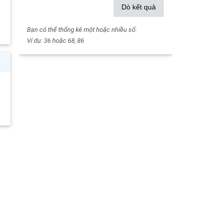
Dò kết quả
Bạn có thể thống kê một hoặc nhiều số:
Ví dụ: 36 hoặc 68, 86