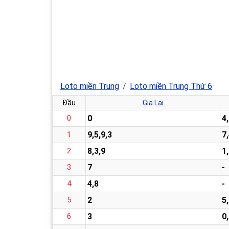
Loto miền Trung
Loto miền Trung Thứ 6
Đầu
Gia Lai
0
0
4
1
9,5,9,3
7
2
8,3,9
1,
3
7
-
4
4,8
-
5
2
5,
6
3
0,