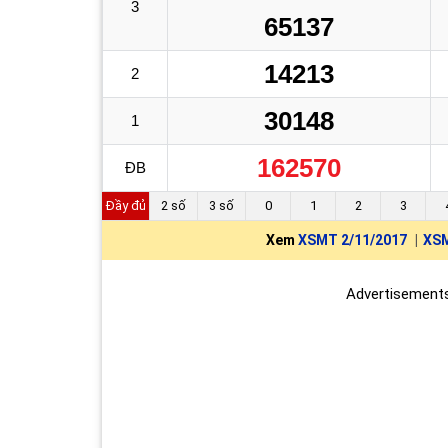
3
65137
14213
2
30148
1
162570
ĐB
Đầy đủ
2 số
3 số
0
1
2
3
Xem
XSMT 2/11/2017
XSM
Advertisement